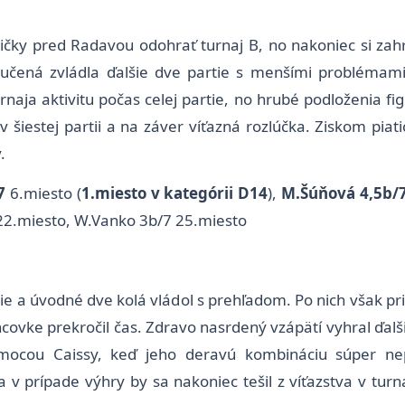
vičky pred Radavou odohrať turnaj B, no nakoniec si zah
oučená zvládla ďalšie dve partie s menšími problémam
aja aktivitu počas celej partie, no hrubé podloženia figú
šiestej partii a na záver víťazná rozlúčka. Ziskom piat
.
7
6.miesto (
1.miesto v kategórii D14
),
M.Šúňová 4,5b/
 22.miesto, W.Vanko 3b/7 25.miesto
ie a úvodné dve kolá vládol s prehľadom. Po nich však p
ovke prekročil čas. Zdravo nasrdený vzápätí vyhral ďalšie
mocou Caissy, keď jeho deravú kombináciu súper nep
a v prípade výhry by sa nakoniec tešil z víťazstva v tur