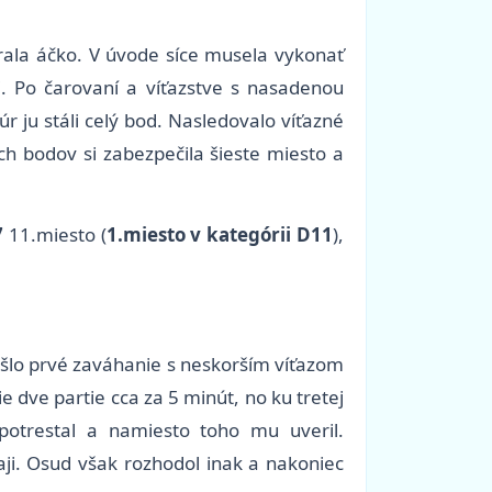
rala áčko. V úvode síce musela vykonať
i. Po čarovaní a víťazstve s nasadenou
r ju stáli celý bod. Nasledovalo víťazné
ich bodov si zabezpečila šieste miesto a
7
11.miesto (
1.miesto v kategórii D11
),
rišlo prvé zaváhanie s neskorším víťazom
 dve partie cca za 5 minút, no ku tretej
otrestal a namiesto toho mu uveril.
naji. Osud však rozhodol inak a nakoniec