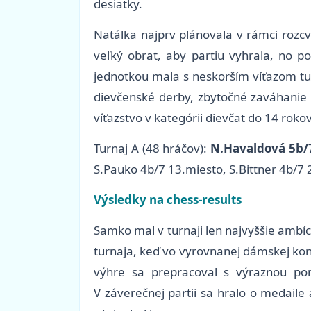
desiatky.
Natálka najprv plánovala v rámci rozc
veľký obrat, aby partiu vyhrala, no p
jednotkou mala s neskorším víťazom turn
dievčenské derby, zbytočné zaváhanie v 
víťazstvo v kategórii dievčat do 14 rokov
Turnaj A (48 hráčov):
N.Havaldová 5b/
S.Pauko 4b/7 13.miesto, S.Bittner 4b/7
Výsledky na chess-results
Samko mal v turnaji len najvyššie ambíc
turnaja, keď vo vyrovnanej dámskej konc
výhre sa prepracoval s výraznou po
V záverečnej partii sa hralo o medaile 