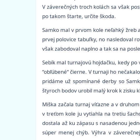
V záverečných troch kolách sa však post
po takom štarte, určite škoda.
Samko mal v prvom kole neľahký žreb a n
prvej polovice tabuľky, no nasledoval r
však zabodoval naplno a tak sa na posle
Sebík mal turnajovú hojdačku, kedy po 
“obľúbené“ čierne. V turnaji ho nečakal
pridáme už spomínané derby so Samkom.
štyroch bodov urobil malý krok k zisku 
Miška začala turnaj víťazne a v druhom
v treťom kole ju vytiahla na tretiu šach
dostala až ku zápasu s nasadenou jednot
súper menej chýb. Výhra v záverečnej 