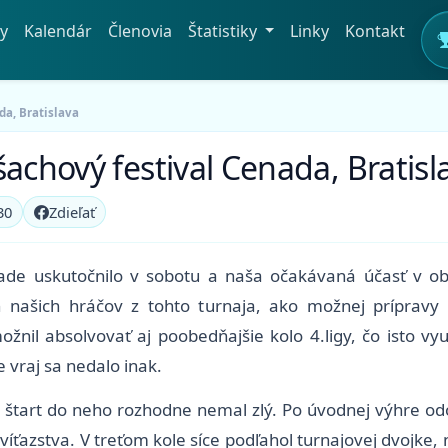
y
Kalendár
Členovia
Štatistiky
Linky
Kontakt
da, Bratislava
šachový festival Cenada, Bratisl
30
Zdieľať
nade uskutočnilo v sobotu a naša očakávaná účasť v oboc
ch našich hráčov z tohto turnaja, ako možnej prípra
nil absolvovať aj poobedňajšie kolo 4.ligy, čo isto vy
e vraj sa nedalo inak.
 a štart do neho rozhodne nemal zlý. Po úvodnej výhre o
z víťazstva. V treťom kole síce podľahol turnajovej dvojke