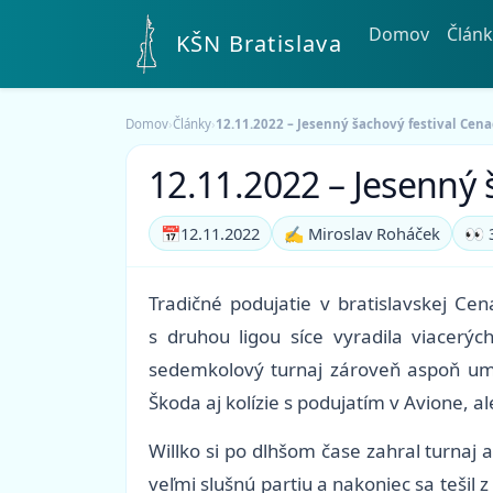
Domov
Článk
KŠN Bratislava
Domov
›
Články
›
12.11.2022 – Jesenný šachový festival Cena
12.11.2022 – Jesenný 
📅
12.11.2022
✍️ Miroslav Roháček
👀 
Tradičné podujatie v bratislavskej Ce
s druhou ligou síce vyradila viacerý
sedemkolový turnaj zároveň aspoň umož
Škoda aj kolízie s podujatím v Avione, al
Willko si po dlhšom čase zahral turnaj
veľmi slušnú partiu a nakoniec sa tešil 