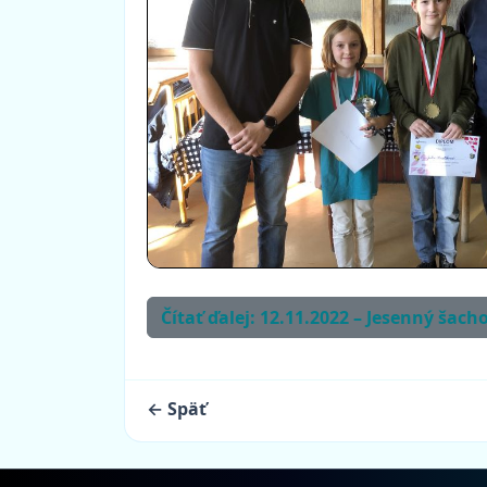
Čítať ďalej: 12.11.2022 – Jesenný šach
← Späť