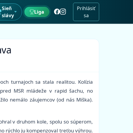
Sieň
Prihlásiť
Liga
slávy
sa
ava
h turnajoch sa stala realitou. Kolízia
vy pred MSR mládeže v rapid šachu, no
užilo nemálo záujemcov (od nás Miška).
dohral v druhom kole, spolu so súperom,
, no rýchlo ju kompenzoval treťou výhrou.