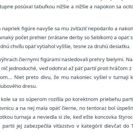
upne posúval tabuľkou nižšie a nižšie a napokon sa ocitol 
apriek figúre navyše sa mu zvíťaziť nepodarilo a nakonie
ovnaký počet prehier (vrátane derby so Sebíkom) a opäť sa
dnú chvíľu opäť vytiahol vyššie, tesne za druhú desiatku.
výhrach čiernymi figúrami nasledovali prehry bielymi. Na
o nič jednoduché, veď odohral až päť partií proti hráčom 
.. Niet preto divu, že mu nakoniec vyšiel v turnaji 
klubového dresu.
 kole sa so súperom rozišla po korektnom priebehu part
ovnicu a na nej mala opäť čierne, no tentoraz bol úspešnej
kou turnaja a neviedla si zle, keď ešte koncovka štyroc
partii jej zabezpečila víťazstvo v kategórii dievčat do