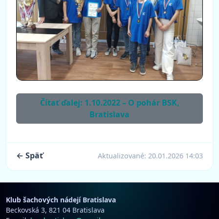
Čítať ďalej: 1.10.2022 – O pohár BSK,
Bratislava
← Späť
Aktualizované:
20.01.2026 14:03
Klub šachových nádejí Bratislava
Beckovská 3, 821 04 Bratislava