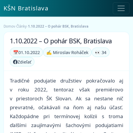
KŠN Bratislava
Domov
›
Články
›
1.10.2022 – O pohár BSK, Bratislava
1.10.2022 – O pohár BSK, Bratislava
📅
01.10.2022
✍️ Miroslav Roháček
👀 34
Zdieľať
Tradičné podujatie družstiev pokračovalo aj
v roku 2022, tentoraz však premiérovo
v priestoroch ŠK Slovan. Ak sa nestane nič
prevratné, očakávali na ňom aj našu účasť.
Každopádne pri termínovej kolízii s troma
ďalšími zaujímavými šachovými podujatiami