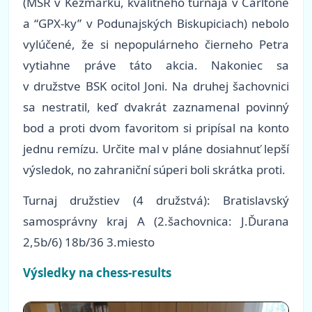
(MSR v Kežmarku, kvalitného turnaja v Carltone
a “GPX-ky” v Podunajských Biskupiciach) nebolo
vylúčené, že si nepopulárneho čierneho Petra
vytiahne práve táto akcia. Nakoniec sa
v družstve BSK ocitol Joni. Na druhej šachovnici
sa nestratil, keď dvakrát zaznamenal povinný
bod a proti dvom favoritom si pripísal na konto
jednu remízu. Určite mal v pláne dosiahnuť lepší
výsledok, no zahraniční súperi boli skrátka proti.
Turnaj družstiev (4 družstvá): Bratislavský
samosprávny kraj A (2.šachovnica: J.Ďurana
2,5b/6) 18b/36 3.miesto
Výsledky na chess-results