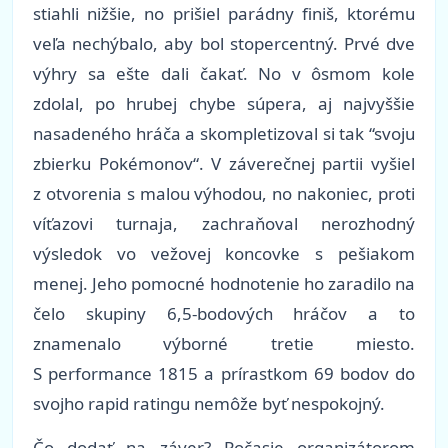
stiahli nižšie, no prišiel parádny finiš, ktorému
veľa nechýbalo, aby bol stopercentný. Prvé dve
výhry sa ešte dali čakať. No v ôsmom kole
zdolal, po hrubej chybe súpera, aj najvyššie
nasadeného hráča a skompletizoval si tak “svoju
zbierku Pokémonov“. V záverečnej partii vyšiel
z otvorenia s malou výhodou, no nakoniec, proti
víťazovi turnaja, zachraňoval nerozhodný
výsledok vo vežovej koncovke s pešiakom
menej. Jeho pomocné hodnotenie ho zaradilo na
čelo skupiny 6,5-bodových hráčov a to
znamenalo výborné tretie miesto.
S performance 1815 a prírastkom 69 bodov do
svojho rapid ratingu nemôže byť nespokojný.
Čo dodať na záver? Počasie organizátorom