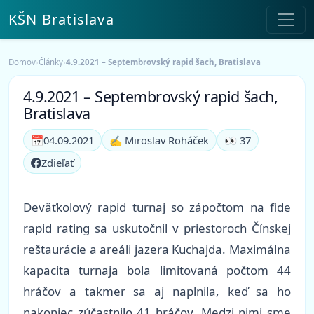
KŠN Bratislava
Domov
›
Články
›
4.9.2021 – Septembrovský rapid šach, Bratislava
4.9.2021 – Septembrovský rapid šach,
Bratislava
📅
04.09.2021
✍️ Miroslav Roháček
👀 37
Zdieľať
Deväťkolový rapid turnaj so zápočtom na fide
rapid rating sa uskutočnil v priestoroch Čínskej
reštaurácie a areáli jazera Kuchajda. Maximálna
kapacita turnaja bola limitovaná počtom 44
hráčov a takmer sa aj naplnila, keď sa ho
nakoniec zúčastnilo 41 hráčov. Medzi nimi sme