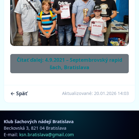
Čítať ďalej: 4.9.2021 – Septembrovský rapid
šach, Bratislava
← Späť
Aktualizované:
20.01.2026 14:03
Klub šachových nádejí Bratislava
Beckovská 3, 821 04 Bratislava
E-mail:
ksn.bratislava@gmail.com