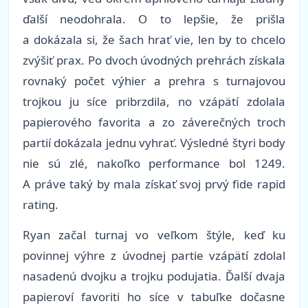
ďalší neodohrala. O to lepšie, že prišla
a dokázala si, že šach hrať vie, len by to chcelo
zvýšiť prax. Po dvoch úvodných prehrách získala
rovnaký počet výhier a prehra s turnajovou
trojkou ju síce pribrzdila, no vzápätí zdolala
papierového favorita a zo záverečných troch
partií dokázala jednu vyhrať. Výsledné štyri body
nie sú zlé, nakoľko performance bol 1249.
A práve taký by mala získať svoj prvý fide rapid
rating.
Ryan začal turnaj vo veľkom štýle, keď ku
povinnej výhre z úvodnej partie vzápätí zdolal
nasadenú dvojku a trojku podujatia. Ďalší dvaja
papieroví favoriti ho síce v tabuľke dočasne