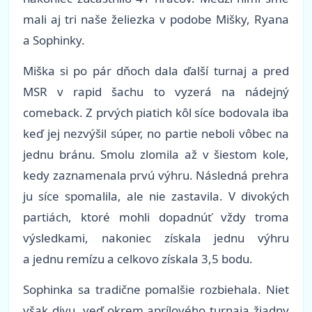
mali aj tri naše želiezka v podobe Mišky, Ryana
a Sophinky.
Miška si po pár dňoch dala ďalší turnaj a pred
MSR v rapid šachu to vyzerá na nádejný
comeback. Z prvých piatich kôl síce bodovala iba
keď jej nezvýšil súper, no partie neboli vôbec na
jednu bránu. Smolu zlomila až v šiestom kole,
kedy zaznamenala prvú výhru. Následná prehra
ju síce spomalila, ale nie zastavila. V divokých
partiách, ktoré mohli dopadnúť vždy troma
výsledkami, nakoniec získala jednu výhru
a jednu remízu a celkovo získala 3,5 bodu.
Sophinka sa tradične pomalšie rozbiehala. Niet
však divu, veď okrem aprílového turnaja žiadny