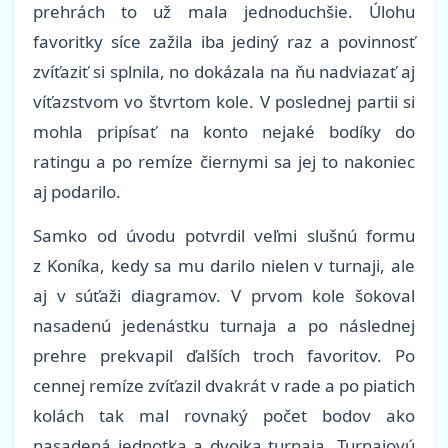
prehrách to už mala jednoduchšie. Úlohu
favoritky síce zažila iba jediný raz a povinnosť
zvíťaziť si splnila, no dokázala na ňu nadviazať aj
víťazstvom vo štvrtom kole. V poslednej partii si
mohla pripísať na konto nejaké bodíky do
ratingu a po remíze čiernymi sa jej to nakoniec
aj podarilo.
Samko od úvodu potvrdil veľmi slušnú formu
z Koníka, kedy sa mu darilo nielen v turnaji, ale
aj v súťaži diagramov. V prvom kole šokoval
nasadenú jedenástku turnaja a po následnej
prehre prekvapil ďalších troch favoritov. Po
cennej remíze zvíťazil dvakrát v rade a po piatich
kolách tak mal rovnaký počet bodov ako
nasadená jednotka a dvojka turnaja. Turnajovú