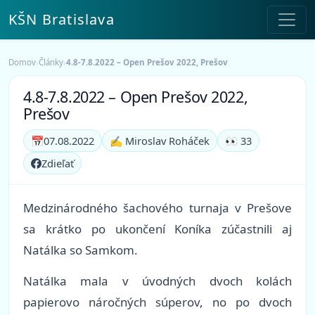
KŠN Bratislava
Domov
›
Články
›
4.8-7.8.2022 – Open Prešov 2022, Prešov
4.8-7.8.2022 – Open Prešov 2022,
Prešov
📅
07.08.2022
✍️ Miroslav Roháček
👀 33
Zdieľať
Medzinárodného šachového turnaja v Prešove
sa krátko po ukončení Koníka zúčastnili aj
Natálka so Samkom.
Natálka mala v úvodných dvoch kolách
papierovo náročných súperov, no po dvoch