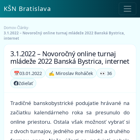
KŠN Bratislava
Domov
›
Články
›
3.1.2022 – Novoročný online turnaj mládeže 2022 Banská Bystrica,
internet
3.1.2022 – Novoročný online turnaj
mládeže 2022 Banská Bystrica, internet
📅
03.01.2022
✍️ Miroslav Roháček
👀 36
Zdieľať
Tradičné banskobystrické podujatie hrávané na
začiatku kalendárneho roka sa presunulo do
online priestoru. Ostala však možnosť vybrať si
z dvoch turnajov, jedného pre mládež a druhého