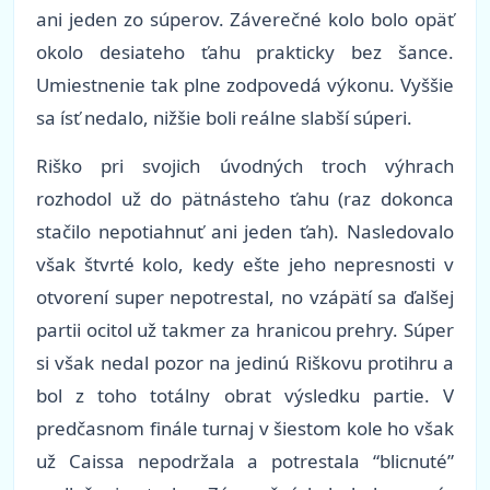
ani jeden zo súperov. Záverečné kolo bolo opäť
okolo desiateho ťahu prakticky bez šance.
Umiestnenie tak plne zodpovedá výkonu. Vyššie
sa ísť nedalo, nižšie boli reálne slabší súperi.
Riško pri svojich úvodných troch výhrach
rozhodol už do pätnásteho ťahu
(raz dokonca
stačilo nepotiahnuť ani jeden ťah). Nasledovalo
však štvrté kolo, kedy ešte jeho nepresnosti v
otvorení super nepotrestal, no vzápätí sa ďalšej
partii ocitol už takmer za hranicou prehry. Súper
si však nedal pozor na jedinú Riškovu protihru a
bol z toho totálny obrat výsledku partie. V
predčasnom finále turnaj v šiestom kole ho však
už Caissa nepodržala a potrestala “blicnuté”