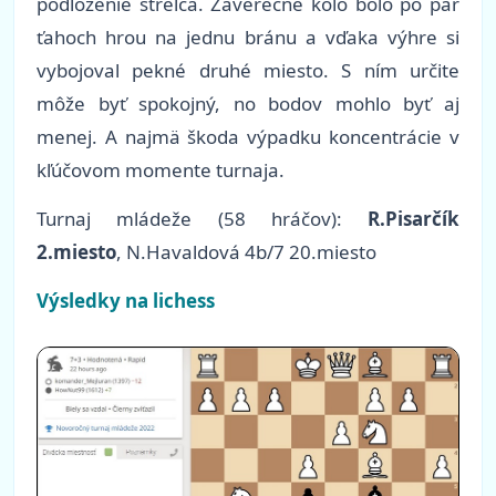
podloženie strelca. Záverečné kolo bolo po pár
ťahoch hrou na jednu bránu a vďaka výhre si
vybojoval pekné druhé miesto. S ním určite
môže byť spokojný, no bodov mohlo byť aj
menej. A najmä škoda výpadku koncentrácie v
kľúčovom momente turnaja.
Turnaj mládeže
(58 hráčov)
:
R.Pisarčík
2.miesto
, N.Havaldová 4b/7 20.miesto
Výsledky na lichess