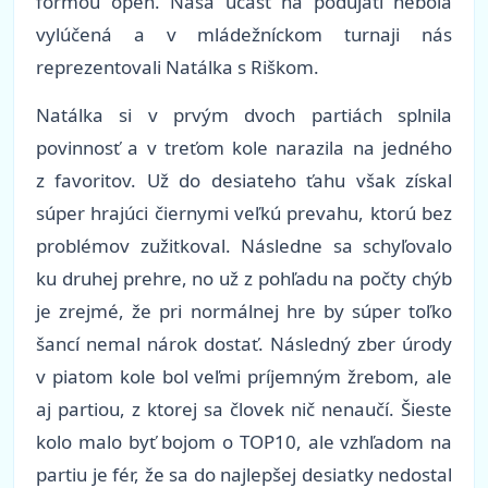
formou open. Naša účasť na podujatí nebola
vylúčená a v mládežníckom turnaji nás
reprezentovali Natálka s Riškom.
Natálka si v prvým dvoch partiách splnila
povinnosť a v treťom kole narazila na jedného
z favoritov. Už do desiateho ťahu však získal
súper hrajúci čiernymi veľkú prevahu, ktorú bez
problémov zužitkoval. Následne sa schyľovalo
ku druhej prehre, no už z pohľadu na počty chýb
je zrejmé, že pri normálnej hre by súper toľko
šancí nemal nárok dostať. Následný zber úrody
v piatom kole bol veľmi príjemným žrebom, ale
aj partiou, z ktorej sa človek nič nenaučí. Šieste
kolo malo byť bojom o TOP10, ale vzhľadom na
partiu je fér, že sa do najlepšej desiatky nedostal