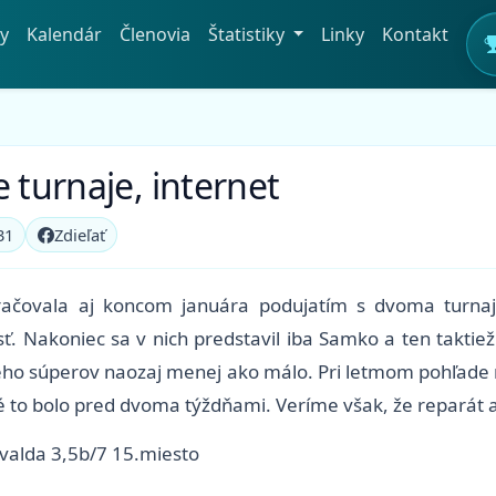
y
Kalendár
Členovia
Štatistiky
Linky
Kontakt
 turnaje, internet
31
Zdieľať
račovala aj koncom januára podujatím s dvoma turnaj
ť. Nakoniec sa v nich predstavil iba Samko a ten taktie
í jeho súperov naozaj menej ako málo. Pri letmom pohľad
é to bolo pred dvoma týždňami. Veríme však, že reparát a 
avalda 3,5b/7 15.miesto