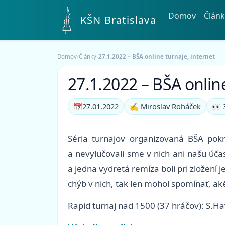
Domov
Článk
KŠN Bratislava
Domov
›
Články
›
27.1.2022 – BŠA online turnaje, internet
27.1.2022 – BŠA online
📅
27.01.2022
✍️ Miroslav Roháček
👀 
Séria turnajov organizovaná BŠA pok
a nevylučovali sme v nich ani našu účas
a jedna vydretá remíza boli pri zložen
chýb v nich, tak len mohol spomínať, ak
Rapid turnaj nad 1500
(37 hráčov)
: S.H