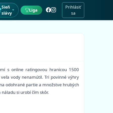
Sieň
Prihlásiť
Liga
slávy
sa
mi s online ratingovou hranicou 1500
ž veľa vody nenamútil. Tri povinné výhry
e na odohrané partie a množstve hrubých
náladu si urobí čím skôr.