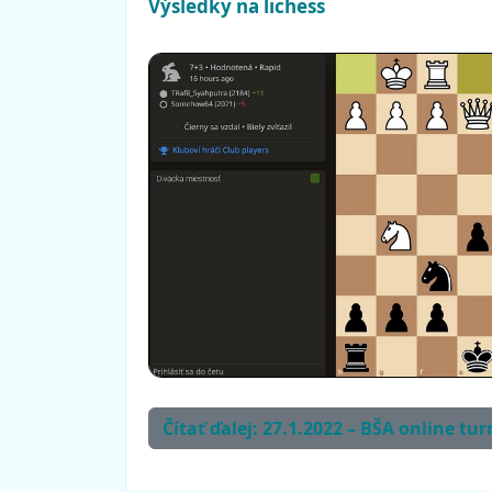
Výsledky na lichess
Čítať ďalej: 27.1.2022 – BŠA online tur