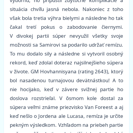
výbornú, no pripustil zbytočné komplikácie a
situácia chvíľu jasná nebola. Nakoniec z toho
však bola tretia výhra bielymi a následne ho tak
čakal tretí pokus o zabodovanie čiernymi.
V divokej partii súper nevyužil všetky svoje
možnosti sa Samirovi sa podarilo udržať remízu.
To mu dodalo sily a následne si vytvoril osobný
rekord, keď zdolal doteraz najsilnejšieho súpera
v živote. GM Hovhannisyana
(
rating 2643
), ktorý
bol nasadenou turnajovou devätnástkou! A to
nie hocijako, keď v závere svižnej partie ho
doslova rozstrieľal. V ôsmom kole dostal za
súpera veľmi známe priezvisko Van Foreest a aj
keď nešlo o Jordena ale Lucasa, remíza je určite
pekným výsledkom. Vzhľadom na priebeh partie