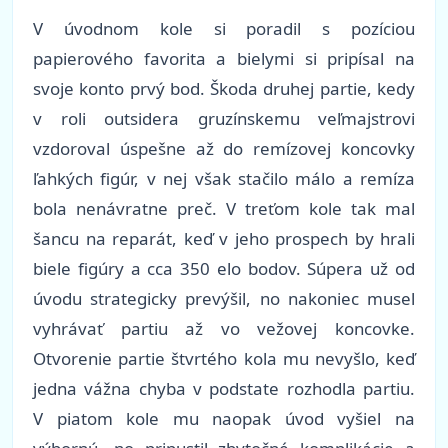
V úvodnom kole si poradil s pozíciou
papierového favorita a bielymi si pripísal na
svoje konto prvý bod. Škoda druhej partie, kedy
v roli outsidera gruzínskemu veľmajstrovi
vzdoroval úspešne až do remízovej koncovky
ľahkých figúr, v nej však stačilo málo a remíza
bola nenávratne preč. V treťom kole tak mal
šancu na reparát, keď v jeho prospech by hrali
biele figúry a cca 350 elo bodov. Súpera už od
úvodu strategicky prevýšil, no nakoniec musel
vyhrávať partiu až vo vežovej koncovke.
Otvorenie partie štvrtého kola mu nevyšlo, keď
jedna vážna chyba v podstate rozhodla partiu.
V piatom kole mu naopak úvod vyšiel na