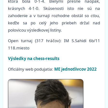
ktorá bola 0-1-4. Bielymi presne naopak,
krásnych 4-1-0. Skúsenosti isto nie sú na
zahodenie a v turnaji rozhodne obstál so cťou,
keďže sa po celý jeho priebeh držal nad
polovicou výsledkovej listiny.
Open turnaj
(317 hráčov)
: IM S.Sahidi 6b/11
118.miesto
Výsledky na chess-results
Oficiálny web podujatia:
ME jednotlivcov 2022