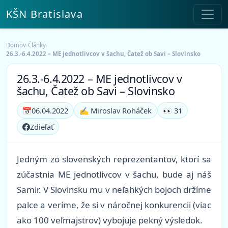
KŠN Bratislava
Domov
›
Články
›
26.3.-6.4.2022 – ME jednotlivcov v šachu, Čatež ob Savi – Slovinsko
26.3.-6.4.2022 – ME jednotlivcov v
šachu, Čatež ob Savi – Slovinsko
📅
06.04.2022
✍️ Miroslav Roháček
👀 31
Zdieľať
Jedným zo slovenských reprezentantov, ktorí sa
zúčastnia ME jednotlivcov v šachu, bude aj náš
Samir. V Slovinsku mu v neľahkých bojoch držíme
palce a veríme, že si v náročnej konkurencii
(viac
ako 100 veľmajstrov)
vybojuje pekný výsledok.