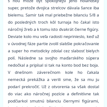
s ňou môže byť spokojnejší jeho holandský
super, pretože dvojica strelcov dávala šance iba
bielemu. Samir tak mal priebežne bilanciu 5/8 a
do posledných troch kôl turnaja ho čakal isto
náročný žreb a k tomu isto dvakrát čierne figúry.
Deviate kolo mu veľa radosti neprinieslo, keď už
v úvodnej fáze partie zvolil slabšie pokračovanie
a super ho metodicky zdolal cez slabosť bielych
polí. Následne sa svojho maďarského súpera
nedočkal a pripísal si tak na konto bod bez boja.
V dnešnom záverečnom kole ho čakala
nemecká prekážka a verili sme, že sa mu ju
podarí prekročiť. Už z otvorenia sa však dostal
do viac ako náročnej pozície a definitívne tak
podčiarkol smutnú bilanciu čiernymi figúrami,