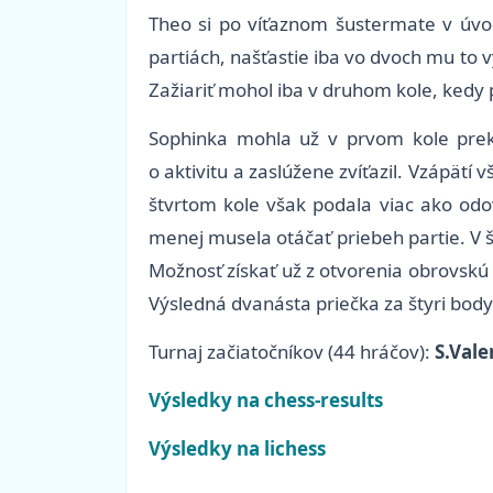
Theo si po víťaznom šustermate v úvode
partiách, našťastie iba vo dvoch mu to v
Zažiariť mohol iba v druhom kole, kedy p
Sophinka mohla už v prvom kole prekv
o aktivitu a zaslúžene zvíťazil. Vzápätí
štvrtom kole však podala viac ako odo
menej musela otáčať priebeh partie. V 
Možnosť získať už z otvorenia obrovskú 
Výsledná dvanásta priečka za štyri body
Turnaj začiatočníkov (44 hráčov):
S.Vale
Výsledky na chess-results
Výsledky na lichess