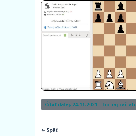
Čítať ďalej: 24.11.2021 – Turnaj začiat
← Späť