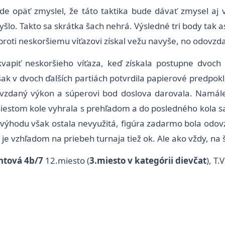
 opäť zmyslel, že táto taktika bude dávať zmysel aj v ď
yšlo. Takto sa skrátka šach nehrá. Výsledné tri body tak 
roti neskoršiemu víťazovi získal vežu navyše, no odovzdal 
apiť neskoršieho víťaza, keď získala postupne dvoch p
 však v dvoch ďalších partiách potvrdila papierové predpok
vzdaný výkon a súperovi bod doslova darovala. Namále
šiestom kole vyhrala s prehľadom a do posledného kola s
výhodu však ostala nevyužitá, figúra zadarmo bola odovzd
 je vzhľadom na priebeh turnaja tiež ok. Ale ako vždy, n
ntová 4b/7
12.miesto (
3.miesto v kategórii dievčat
), T