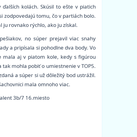
alších kolách. Skúsil to ešte v piatich
asi zodpovedajú tomu, čo v partiách bolo.
ju rovnako rýchlo, ako ju získal.
ešiakov, no súper prejavil viac snahy
lady a pripísala si pohodlne dva body. Vo
 mala aj v piatom kole, kedy s figúrou
a tak mohla pobiť o umiestnenie v TOP5.
aná a súper si už dôležitý bod ustrážil.
a šachovnici mala omnoho viac.
.Valent 3b/7 16.miesto