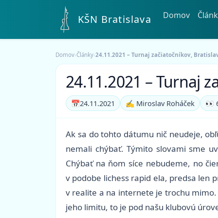
Domov
Článk
KŠN Bratislava
Domov
›
Články
›
24.11.2021 – Turnaj začiatočníkov, Bratisla
24.11.2021 – Turnaj za
📅
24.11.2021
✍️ Miroslav Roháček
👀 
Ak sa do tohto dátumu nič neudeje, ob
nemali chýbať. Týmito slovami sme uvád
Chýbať na ňom síce nebudeme, no čiern
v podobe lichess rapid ela, predsa len 
v realite a na internete je trochu mimo
jeho limitu, to je pod našu klubovú úrov