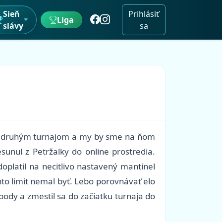
Sieň
Prihlásiť
Liga
slávy
sa
jim druhým turnajom a my by sme na ňom
sunul z Petržalky do online prostredia.
platil na necitlivo nastavený mantinel
nto limit nemal byť. Lebo porovnávať elo
body a zmestil sa do začiatku turnaja do