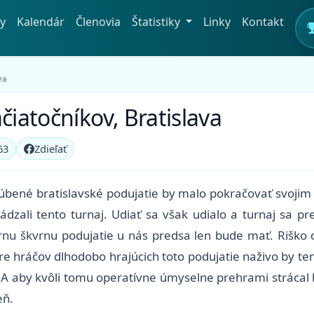
y
Kalendár
Členovia
Štatistiky
Linky
Kontakt
va
čiatočníkov, Bratislava
63
Zdieľať
ľúbené bratislavské podujatie by malo pokračovať svo
zali tento turnaj. Udiať sa však udialo a turnaj sa pre
u škvrnu podujatie u nás predsa len bude mať. Riško do
pre hráčov dlhodobo hrajúcich toto podujatie naživo by te
. A aby kvôli tomu operatívne úmyselne prehrami strácal 
eň.