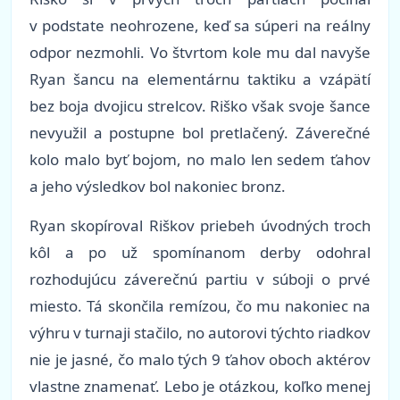
v podstate neohrozene, keď sa súperi na reálny
odpor nezmohli. Vo štvrtom kole mu dal navyše
Ryan šancu na elementárnu taktiku a vzápätí
bez boja dvojicu strelcov. Riško však svoje šance
nevyužil a postupne bol pretlačený. Záverečné
kolo malo byť bojom, no malo len sedem ťahov
a jeho výsledkov bol nakoniec bronz.
Ryan skopíroval Riškov priebeh úvodných troch
kôl a po už spomínanom derby odohral
rozhodujúcu záverečnú partiu v súboji o prvé
miesto. Tá skončila remízou, čo mu nakoniec na
výhru v turnaji stačilo, no autorovi týchto riadkov
nie je jasné, čo malo tých 9 ťahov oboch aktérov
vlastne znamenať. Lebo je otázkou, koľko menej