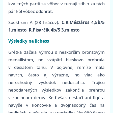
kvalitných partií sa vôbec v turnaji stihlo za tých
pár kôl vôbec odohrať.
Spektrum A (28 hráčov):
C.R.Mészáros 4,5b/5
1.miesto
,
R.Pisarčík 4b/5 3.miesto
Výsledky na lichess
Grétka začala výhrou s neskorším bronzovým
medailistom, no vzápätí bleskovo prehrala
v desiatom ťahu. V bojovnej remíze mala
navrch, často aj výrazne, no viac ako
nerozhodný výsledok nedosiahla. Trojicu
nepodarených výsledkov zakončila prehrou
v rodinnom derby. Keď však nestačí ani figúra
navyše v koncovke a dvojnásobný čas na
hodinách, niečo nie je v poriadku. Využitú šancu