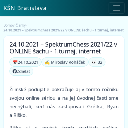
KŠN Bratislava
Domov
›
Články
›
24.10.2021 – SpektrumChess 2021/22 v ONLINE šachu - 1.turnaj, internet
24.10.2021 – SpektrumChess 2021/22 v
ONLINE šachu - 1.turnaj, internet
📅
24.10.2021
✍️ Miroslav Roháček
👀 32
Zdieľať
Žilinské podujatie pokračuje aj v tomto ročníku
svojou online sériou a na jej úvodnej časti sme
nechýbali, keď nás zastupovali Grétka, Ryan
a Riško.
Riško si v prvých troch partiách počínal