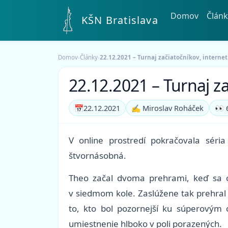
Domov
Článk
KŠN Bratislava
Domov
›
Články
›
22.12.2021 – Turnaj začiatočníkov, internet
22.12.2021 – Turnaj za
📅
22.12.2021
✍️ Miroslav Roháček
👀 
V online prostredí pokračovala sér
štvornásobná.
Theo začal dvoma prehrami, keď sa op
v siedmom kole. Zaslúžene tak prehral t
to, kto bol pozornejší ku súperovým
umiestnenie hlboko v poli porazených.