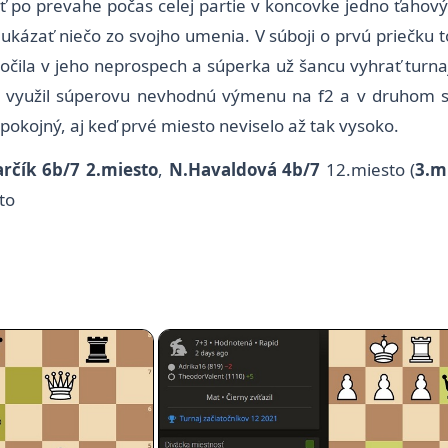
dať po prevahe počas celej partie v koncovke jedno ťaho
 ukázať niečo zo svojho umenia. V súboji o prvú priečku t
točila v jeho neprospech a súperka už šancu vyhrať turna
rv využil súperovu nevhodnú výmenu na f2 a v druhom 
pokojný, aj keď prvé miesto neviselo až tak vysoko.
arčík 6b/7 2.miesto
,
N.Havaldová 4b/7
12.miesto
(
3.m
to