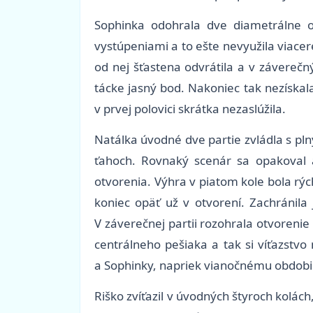
Sophinka odohrala dve diametrálne od
vystúpeniami a to ešte nevyužila viacer
od nej šťastena odvrátila a v záverečn
tácke jasný bod. Nakoniec tak nezískal
v prvej polovici skrátka nezaslúžila.
Natálka úvodné dve partie zvládla s pl
ťahoch. Rovnaký scenár sa opakoval a
otvorenia. Výhra v piatom kole bola rýc
koniec opäť už v otvorení. Zachránila
V záverečnej partii rozohrala otvoreni
centrálneho pešiaka a tak si víťazstv
a Sophinky, napriek vianočnému obdobiu
Riško zvíťazil v úvodných štyroch kolác