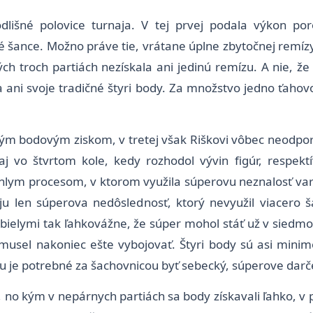
lišné polovice turnaja. V tej prvej podala výkon po
é šance. Možno práve tie, vrátane úplne zbytočnej remízy v
ých troch partiách nezískala ani jedinú remízu. A nie, ž
a ani svoje tradičné štyri body. Za množstvo jedno ťahov
ným bodovým ziskom, v tretej však Riškovi vôbec neodpor
j vo štvrtom kole, kedy rozhodol vývin figúr, respekt
hlym procesom, v ktorom využila súperovu neznalosť vari
 ju len súperova nedôslednosť, ktorý nevyužil viacero š
e bielymi tak ľahkovážne, že súper mohol stáť už v siedm
o musel nakoniec ešte vybojovať. Štyri body sú asi mi
 je potrebné za šachovnicou byť sebecký, súperove darče
h, no kým v nepárnych partiách sa body získavali ľahko,