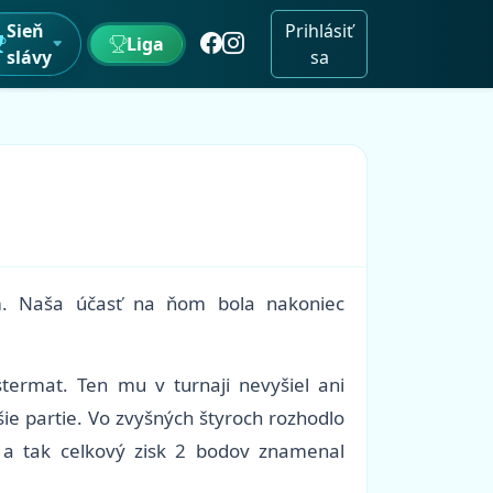
Sieň
Prihlásiť
Liga
slávy
sa
ím. Naša účasť na ňom bola nakoniec
termat. Ten mu v turnaji nevyšiel ani
šie partie. Vo zvyšných štyroch rozhodlo
 a tak celkový zisk 2 bodov znamenal