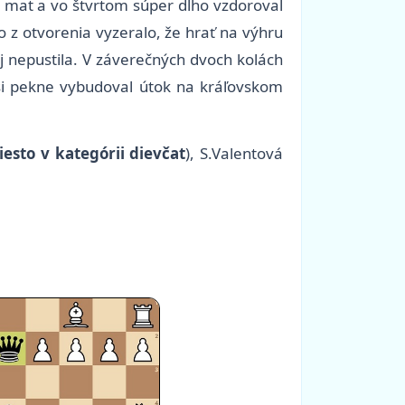
vý mat a vo štvrtom súper dlho vzdoroval
o z otvorenia vyzeralo, že hrať na výhru
j nepustila. V záverečných dvoch kolách
si pekne vybudoval útok na kráľovskom
iesto v kategórii dievčat
)
, S.Valentová