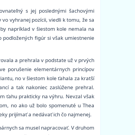
rovnateľný s jej poslednými šachovými
o vyhranej pozícii, viedli k tomu, že sa
e by napríklad v šiestom kole nemala na
o podložených figúr si však umiestnenie
ovala a prehrala v podstate už v prvých
íve porušenie elementárnych princípov
antu, no v šiestom kole ťahala za kratší
ancí a tak nakoniec zaslúžene prehral.
om ťahu prakticky na výhru. Nevzal však
nimom, no ako už bolo spomenuté u Thea
ky prijímať a nedávať ich čo najmenej.
 v párnych sa musel napracovať. V druhom