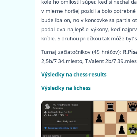
kole ho omilostil súper, keď si nechal 
v mierne horšej pozícii a bolo potrebné
bude iba on, no v koncovke sa partia o
podal dva najlepšie výkony, keď najp
krídle. S druhou priečkou tak môže byť s
Turnaj začiatočníkov (45 hráčov):
R.Pis
2,5b/7 34.miesto, T.Valent 2b/7 39.mies
Výsledky na chess-results
Výsledky na lichess