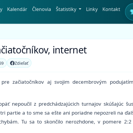
y
Kalendár
Členovia
Štatistiky
Linky
Kontakt
čiatočníkov, internet
69
Zdieľať
ia pre začiatočníkov aj svojim decembrovým podujat
äť nepoučil z predchádzajúcich turnajov skúšajúc šus
ri partie a to sme sa ešte ani poriadne nepozreli na ďal
 chybám. Tu sa to skončilo nerozhdone, v pomere 2:2