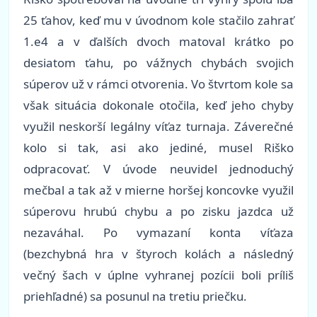
25 ťahov, keď mu v úvodnom kole stačilo zahrať
1.e4 a v ďalších dvoch matoval krátko po
desiatom ťahu, po vážnych chybách svojich
súperov už v rámci otvorenia. Vo štvrtom kole sa
však situácia dokonale otočila, keď jeho chyby
využil neskorší legálny víťaz turnaja. Záverečné
kolo si tak, asi ako jediné, musel Riško
odpracovať. V úvode neuvidel jednoduchý
mečbal a tak až v mierne horšej koncovke využil
súperovu hrubú chybu a po zisku jazdca už
nezaváhal. Po vymazaní konta víťaza
(bezchybná hra v štyroch kolách a následný
večný šach v úplne vyhranej pozícii boli príliš
priehľadné)
sa posunul na tretiu priečku.