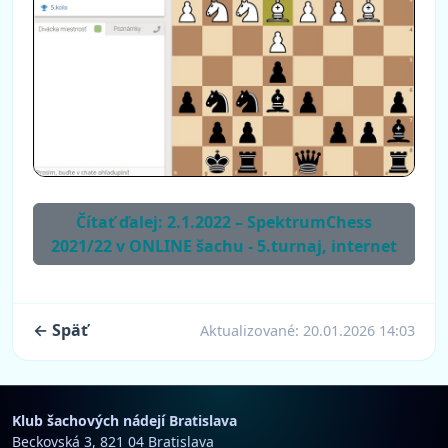
Čítať ďalej: 2.1.2022 – SpektrumChess
2021/22 v ONLINE šachu - 5.turnaj, internet
← Späť
Aktualizované:
20.01.2026 14:03
Klub šachových nádejí Bratislava
Beckovská 3, 821 04 Bratislava