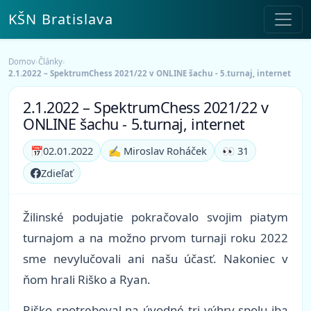
KŠN Bratislava
Domov
›
Články
›
2.1.2022 – SpektrumChess 2021/22 v ONLINE šachu - 5.turnaj, internet
2.1.2022 – SpektrumChess 2021/22 v
ONLINE šachu - 5.turnaj, internet
📅
02.01.2022
✍️ Miroslav Roháček
👀 31
Zdieľať
Žilinské podujatie pokračovalo svojim piatym
turnajom a na možno prvom turnaji roku 2022
sme nevylučovali ani našu účasť. Nakoniec v
ňom hrali Riško a Ryan.
Riško spotreboval na úvodné tri výhry spolu iba