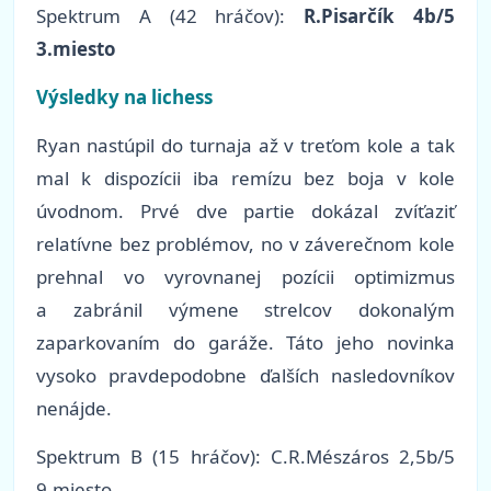
Spektrum A (42 hráčov):
R.Pisarčík 4b/5
3.miesto
Výsledky na lichess
Ryan nastúpil do turnaja až v treťom kole a tak
mal k dispozícii iba remízu bez boja v kole
úvodnom. Prvé dve partie dokázal zvíťaziť
relatívne bez problémov, no v záverečnom kole
prehnal vo vyrovnanej pozícii optimizmus
a zabránil výmene strelcov dokonalým
zaparkovaním do garáže. Táto jeho novinka
vysoko pravdepodobne ďalších nasledovníkov
nenájde.
Spektrum B (15 hráčov): C.R.Mészáros 2,5b/5
9.miesto