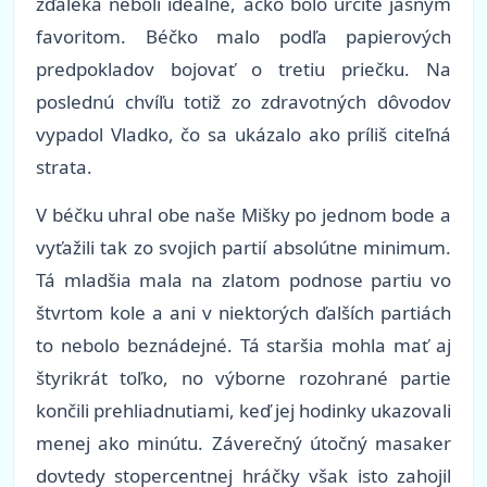
zďaleka neboli ideálne, áčko bolo určite jasným
favoritom. Béčko malo podľa papierových
predpokladov bojovať o tretiu priečku. Na
poslednú chvíľu totiž zo zdravotných dôvodov
vypadol Vladko, čo sa ukázalo ako príliš citeľná
strata.
V béčku uhral obe naše Mišky po jednom bode a
vyťažili tak zo svojich partií absolútne minimum.
Tá mladšia mala na zlatom podnose partiu vo
štvrtom kole a ani v niektorých ďalších partiách
to nebolo beznádejné. Tá staršia mohla mať aj
štyrikrát toľko, no výborne rozohrané partie
končili prehliadnutiami, keď jej hodinky ukazovali
menej ako minútu. Záverečný útočný masaker
dovtedy stopercentnej hráčky však isto zahojil