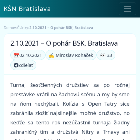
KŠN Bratislava
Domov
›
Články
›
2.10.2021 – O pohár BSK, Bratislava
2.10.2021 – O pohár BSK, Bratislava
📅
02.10.2021
✍️ Miroslav Roháček
👀 33
Zdieľať
Turnaj šesťčlenných družstiev sa po ročnej
prestávke vrátil na šachovú scénu a my by sme
na ňom nechýbali. Kolízia s Open Tatry síce
zabránila zložiť najsilnejšie možné družstvo, no
keďže sa tento rok nezúčastnil turnaja žiadny
zahraničný tím a družstvá Nitry a Trnavy ani