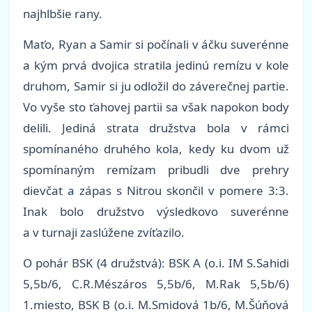
najhlbšie rany.
Maťo, Ryan a Samir si počínali v áčku suverénne
a kým prvá dvojica stratila jedinú remízu v kole
druhom, Samir si ju odložil do záverečnej partie.
Vo vyše sto ťahovej partii sa však napokon body
delili. Jediná strata družstva bola v rámci
spomínaného druhého kola, kedy ku dvom už
spomínaným remízam pribudli dve prehry
dievčat a zápas s Nitrou skončil v pomere 3:3.
Inak bolo družstvo výsledkovo suverénne
a v turnaji zaslúžene zvíťazilo.
O pohár BSK (4 družstvá): BSK A (o.i. IM S.Sahidi
5,5b/6, C.R.Mészáros 5,5b/6, M.Rak 5,5b/6)
1.miesto, BSK B (o.i. M.Smidová 1b/6, M.Šúňová