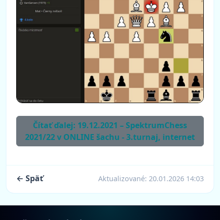
Čítať ďalej: 19.12.2021 – SpektrumChess
2021/22 v ONLINE šachu - 3.turnaj, internet
← Späť
Aktualizované:
20.01.2026 14:03