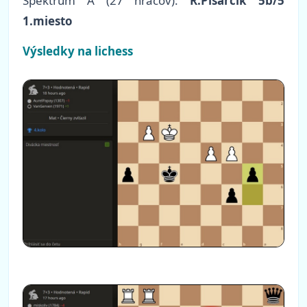
Spektrum A (27 hráčov):
R.Pisarčík 5b/5
1.miesto
Výsledky na lichess