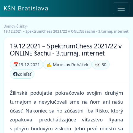
KŠN Bratislava
Domov
›
Články
›
19.12.2021 – SpektrumChess 2021/22 v ONLINE šachu - 3.turnaj, internet
19.12.2021 – SpektrumChess 2021/22 v
ONLINE šachu - 3.turnaj, internet
📅
19.12.2021
✍️ Miroslav Roháček
👀 30
Zdieľať
Žilinské podujatie pokračovalo svojim druhým
turnajom a nevylučovali sme na ňom ani našu
účasť. Nakoniec sa ho zúčastnil iba Riško, ktorý
zopakoval predchádzajúce víťazstvo Ryana
s plným bodovým ziskom. Jeho prvé miesto sa