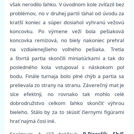
však nerodilo ľahko. V úvodnom kole zvíťazil bez
problémov, no v druhej partii ťahal od úvodu za
kratší koniec a súper dosiahol vyhranú vežovú
koncovku. Po výmene veží bola pešiaková
koncovka remízová, no biely nakoniec prehral
na vzdialenejšieho voľného pešiaka. Tretia
a štvrtá partia skončili miniatúrkami a tak do
posledného kola vstupoval s náskokom pol
bodu. Finále turnaja bolo plné chýb a partia sa
prelievala zo strany na stranu. Záverečný mat je
síce efektný, no rovnako tak mohlo celé
dobrodružstvo celkom ľahko skončiť výhrou
bieleho. Stálo by za to skúsiť čiernymi figúrami
hrať najmä čosi iné.