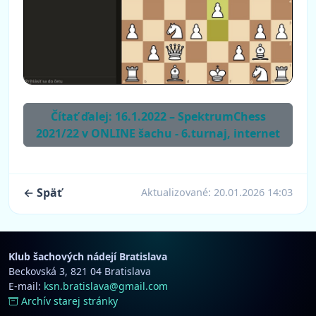
Čítať ďalej: 16.1.2022 – SpektrumChess
2021/22 v ONLINE šachu - 6.turnaj, internet
← Späť
Aktualizované:
20.01.2026 14:03
Klub šachových nádejí Bratislava
Beckovská 3, 821 04 Bratislava
E-mail:
ksn.bratislava@gmail.com
Archív starej stránky