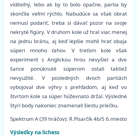
viditeľný, lebo ak by to bolo opačne, partia by
skončila veľmi rýchlo. Nabudúce sa však obrat
nemusí podariť, treba si dávať pozor na svoje
nekryté figúry. V druhom kole už hral viac menej
na jednu bránu, aj keď lepšie mohli hrať obaja
súperi mnoho ťahov. V treťom kole však
experiment s Anglickou hrou nevyšiel a dve
šance ponúknuté súperom ostali taktiež
nevyužité. V posledných dvoch partiách
vybojoval dve výhry s prehľadom, aj keď vo
štvrtom kole sa súper húževnato držal. Výsledné
štyri body nakoniec znamenali šiestu priečku.
Spektrum A (39 hráčov): R.Pisarčík 4b/5 6.miesto
Výsledky na lichess