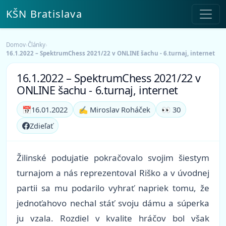
KŠN Bratislava
Domov
›
Články
›
16.1.2022 – SpektrumChess 2021/22 v ONLINE šachu - 6.turnaj, internet
16.1.2022 – SpektrumChess 2021/22 v
ONLINE šachu - 6.turnaj, internet
📅
16.01.2022
✍️ Miroslav Roháček
👀 30
Zdieľať
Žilinské podujatie pokračovalo svojim šiestym
turnajom a nás reprezentoval Riško a v úvodnej
partii sa mu podarilo vyhrať napriek tomu, že
jednoťahovo nechal stáť svoju dámu a súperka
ju vzala. Rozdiel v kvalite hráčov bol však