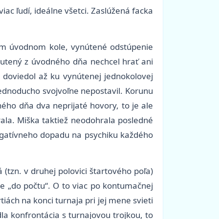
iac ľudí, ideálne všetci. Zaslúžená facka
om úvodnom kole, vynútené odstúpenie
hutený z úvodného dňa nechcel hrať ani
u doviedol až ku vynútenej jednokolovej
jednoducho svojvoľne nepostavil. Korunu
ého dňa dva neprijaté hovory, to je ale
rala. Miška taktiež neodohrala posledné
negatívneho dopadu na psychiku každého
tzn. v druhej polovici štartového poľa)
ne „do počtu“. O to viac po kontumačnej
ch na konci turnaja pri jej mene svieti
la konfrontácia s turnajovou trojkou, to