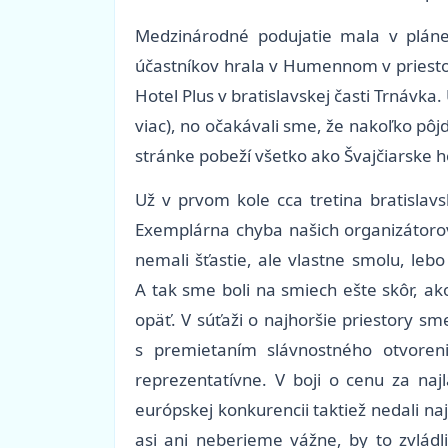
Medzinárodné podujatie mala v pláne
účastníkov hrala v Humennom v priesto
Hotel Plus v bratislavskej časti Trnávka
viac), no očakávali sme, že nakoľko pô
stránke pobeží všetko ako Švajčiarske ho
Už v prvom kole cca tretina bratislav
Exemplárna chyba našich organizátorov 
nemali šťastie, ale vlastne smolu, leb
A tak sme boli na smiech ešte skôr, ako
opäť. V súťaži o najhoršie priestory sm
s premietaním slávnostného otvoren
reprezentatívne. V boji o cenu za naj
európskej konkurencii taktiež nedali naj
asi ani neberieme vážne, by to zvládl