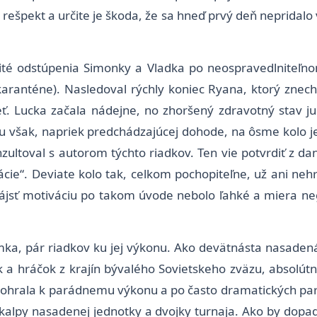
 rešpekt a určite je škoda, že sa hneď prvý deň nepridalo v
ité odstúpenia Simonky a Vladka po neospravedlniteľn
aranténe). Nasledoval rýchly koniec Ryana, ktorý znec
eť. Lucka začala nádejne, no zhoršený zdravotný stav j
ju však, napriek predchádzajúcej dohode, na ôsme kolo 
ultoval s autorom týchto riadkov. Ten vie potvrdiť z dan
ácie“. Deviate kolo tak, celkom pochopiteľne, už ani neh
, nájsť motiváciu po takom úvode nebolo ľahké a miera 
ka, pár riadkov ku jej výkonu. Ako devätnásta nasadená (
k a hráčok z krajín bývalého Sovietskeho zväzu, absolút
ohrala k parádnemu výkonu a po často dramatických partiá
kalpy nasadenej jednotky a dvojky turnaja. Ako by dopad