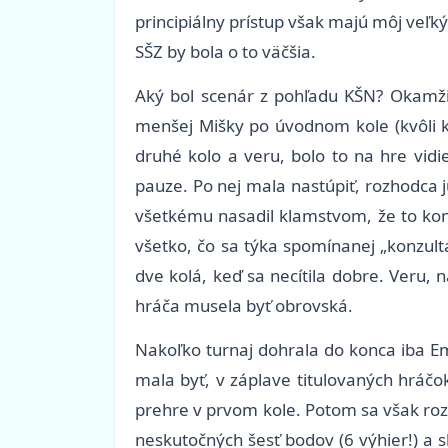
principiálny prístup však majú môj veľký
SŠZ by bola o to väčšia.
Aký bol scenár z pohľadu KŠN? Okamž
menšej Mišky po úvodnom kole (kvôli k
druhé kolo a veru, bolo to na hre vidi
pauze. Po nej mala nastúpiť, rozhodca 
všetkému nasadil klamstvom, že to konz
všetko, čo sa týka spomínanej „konzult
dve kolá, keď sa necítila dobre. Veru
hráča musela byť obrovská.
Nakoľko turnaj dohrala do konca iba Em
mala byť, v záplave titulovaných hráčo
prehre v prvom kole. Potom sa však roz
neskutočných šesť bodov (6 výhier!) a s