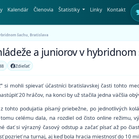
y
Kalendár
Členovia
Štatistiky
Linky
Kontakt
ybridnom šachu, Bratislava
ládeže a juniorov v hybridnom 
38
Zdieľať
ť“ si mohli spievať účastníci bratislavskej časti tohto 
stúpiť 20 hráčov, na konci by už stačila jedna väčšia obý
z tohto podujatia písaný priebežne, po jednotlivých kol
tomu celému dala, na rozdiel od čisto online režimu, v
né dať si výrazný časový odstup a začať písať až po čia
 pozrieť na turnaj, aj keď bola hracia miestnosť do 10 mi