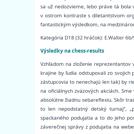
sa už nedozvieme, lebo práve tá bola 
v ostrom kontraste s diletantstvom org
fantastickým výsledkom, na medzinárod
Kategória D18 (32 hráčok): E.Walter 6b/
Výsledky na chess-results
Vzhľadom na zloženie reprezentantov v j
krajine by ľudia odstupovali zo svojich
zástupcovia to nenechajú len tak) by rie
na oficiálnych zväzových akciách. Sme
absolútne žiadnu sebareflexiu. Skôr trad
to len nepodstatný detský turnaj“, 
spackaného podujatia a to do jeho pos
záverečnej správy z podujatia na webe