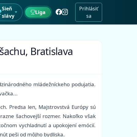
Sieň
Prihlásiť
Liga
slávy
sa
šachu, Bratislava
medzinárodného mládežníckeho podujatia.
vačka...
ách. Predsa len, Majstrovstvá Európy sú
ýrazne šachovejší rozmer. Nakoľko však
stočnom vychladnutí a upokojení emócií.
nút peši od môjho bydliska.