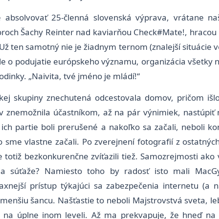
 absolvovať 25-členná slovenská výprava, vrátane na
roch Šachy Reinter nad kaviarňou Check#Mate!, hracou 
. Už ten samotný nie je žiadnym ternom (znalejší situácie 
jde o podujatie európskeho významu, organizácia všetky 
dinky. „Naivita, tvé jméno je mládí!“
skej skupiny znechutená odcestovala domov, pričom iš
znemožnila účastníkom, až na pár výnimiek, nastúpiť na
o ich partie boli prerušené a nakoľko sa začali, neboli 
 sme vlastne začali. Po zverejnení fotografií z ostatný
e totiž bezkonkurenčne zvíťazili tiež. Samozrejmosti ako 
ia súťaže? Namiesto toho by radosť isto mali MacGyv
laxnejší prístup týkajúci sa zabezpečenia internetu (a
menšiu šancu. Našťastie to neboli Majstrovstvá sveta, lebo 
i na úplne inom leveli. Až ma prekvapuje, že hneď na