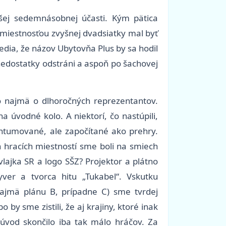
šej sedemnásobnej účasti. Kým pätica
miestnosťou zvyšnej dvadsiatky mal byť
vedia, že názov Ubytovňa Plus by sa hodil
nedostatky odstráni a aspoň po šachovej
lo najmä o dlhoročných reprezentantov.
 úvodné kolo. A niektorí, čo nastúpili,
kontumované, ale započítané ako prehry.
ch hracích miestností sme boli na smiech
vlajka SR a logo SŠZ? Projektor a plátno
er a tvorca hitu „Tukabel“. Vskutku
 najmä plánu B, prípadne C) sme tvrdej
by sme zistili, že aj krajiny, ktoré inak
 úvod skončilo iba tak málo hráčov. Za