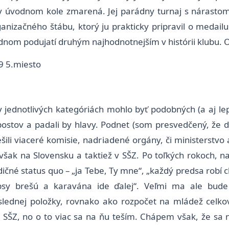
v úvodnom kole zmarená. Jej parádny turnaj s nárasto
anizačného štábu, ktorý ju prakticky pripravil o medail
nom podujatí druhým najhodnotnejším v histórii klubu. O
9 5.miesto
ednotlivých kategóriách mohlo byť podobných (a aj lepší
 postov a padali by hlavy. Podnet (som presvedčený, že d
šili viaceré komisie, nadriadené orgány, či ministerstvo 
 však na Slovensku a taktiež v SŠZ. Po toľkých rokoch,
ičné status quo – „ja Tebe, Ty mne“, „každý predsa robí ch
„psy brešú a karavána ide ďalej“. Veľmi ma ale bude
lednej položky, rovnako ako rozpočet na mládež celko
 SŠZ, no o to viac sa na ňu teším. Chápem však, že sa n