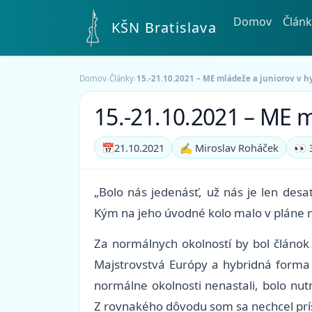
Domov
Článk
KŠN Bratislava
Domov
›
Články
›
15.-21.10.2021 – ME mládeže a juniorov v h
15.-21.10.2021 – ME m
📅
21.10.2021
✍️ Miroslav Roháček
👀 
„Bolo nás jedenásť, už nás je len desa
Kým na jeho úvodné kolo malo v pláne na
Za normálnych okolností by bol článok 
Majstrovstvá Európy a hybridná forma 
normálne okolnosti nenastali, bolo nut
Z rovnakého dôvodu som sa nechcel prísť