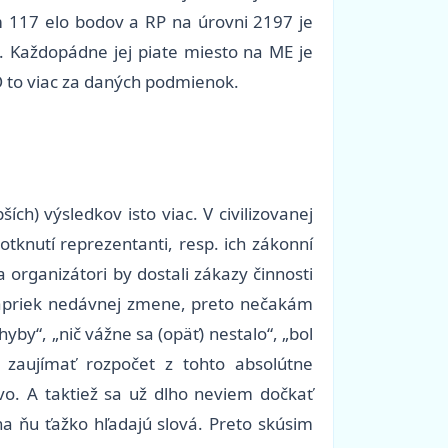
m 117 elo bodov a RP na úrovni 2197 je
u. Každopádne jej piate miesto na ME je
 to viac za daných podmienok.
ch) výsledkov isto viac. V civilizovanej
otknutí reprezentanti, resp. ich zákonní
a organizátori by dostali zákazy činnosti
 napriek nedávnej zmene, preto nečakám
yby“, „nič vážne sa (opäť) nestalo“, „bol
 zaujímať rozpočet z tohto absolútne
vo. A taktiež sa už dlho neviem dočkať
a ňu ťažko hľadajú slová. Preto skúsim