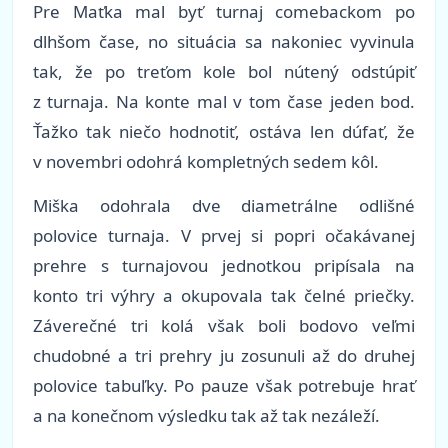
Pre Maťka mal byť turnaj comebackom po
dlhšom čase, no situácia sa nakoniec vyvinula
tak, že po treťom kole bol nútený odstúpiť
z turnaja. Na konte mal v tom čase jeden bod.
Ťažko tak niečo hodnotiť, ostáva len dúfať, že
v novembri odohrá kompletných sedem kôl.
Miška odohrala dve diametrálne odlišné
polovice turnaja. V prvej si popri očakávanej
prehre s turnajovou jednotkou pripísala na
konto tri výhry a okupovala tak čelné priečky.
Záverečné tri kolá však boli bodovo veľmi
chudobné a tri prehry ju zosunuli až do druhej
polovice tabuľky. Po pauze však potrebuje hrať
a na konečnom výsledku tak až tak nezáleží.