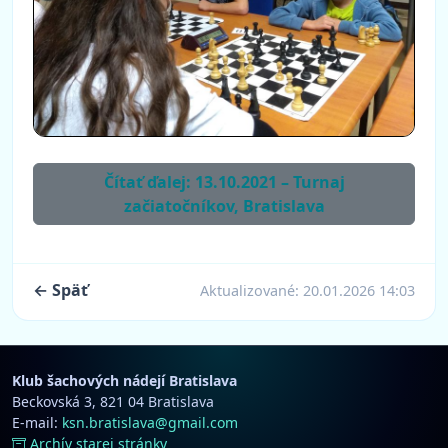
Čítať ďalej: 13.10.2021 – Turnaj
začiatočníkov, Bratislava
← Späť
Aktualizované:
20.01.2026 14:03
Klub šachových nádejí Bratislava
Beckovská 3, 821 04 Bratislava
E-mail:
ksn.bratislava@gmail.com
Archív starej stránky