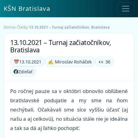
KŠN Bratislava
Domov
›
Články
›
13.10.2021 – Turnaj začiatočníkov, Bratislava
13.10.2021 – Turnaj začiatočníkov,
Bratislava
📅
13.10.2021
✍️ Miroslav Roháček
👀 36
Zdieľať
Po ročnej pauze sa v októbri obnovilo obľúbené
bratislavské podujatie a my sme na ňom
nechýbali. Očakávali sme síce vyššiu účasť (aj
našu a aj celkovú), no situácia stále nie je ideálna
a tak sa dá aj ľahko pochopiť.