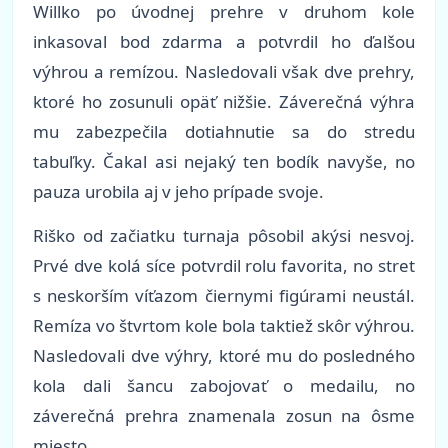
Willko po úvodnej prehre v druhom kole
inkasoval bod zdarma a potvrdil ho ďalšou
výhrou a remízou. Nasledovali však dve prehry,
ktoré ho zosunuli opäť nižšie. Záverečná výhra
mu zabezpečila dotiahnutie sa do stredu
tabuľky. Čakal asi nejaký ten bodík navyše, no
pauza urobila aj v jeho prípade svoje.
Riško od začiatku turnaja pôsobil akýsi nesvoj.
Prvé dve kolá síce potvrdil rolu favorita, no stret
s neskorším víťazom čiernymi figúrami neustál.
Remíza vo štvrtom kole bola taktiež skôr výhrou.
Nasledovali dve výhry, ktoré mu do posledného
kola dali šancu zabojovať o medailu, no
záverečná prehra znamenala zosun na ôsme
miesto.