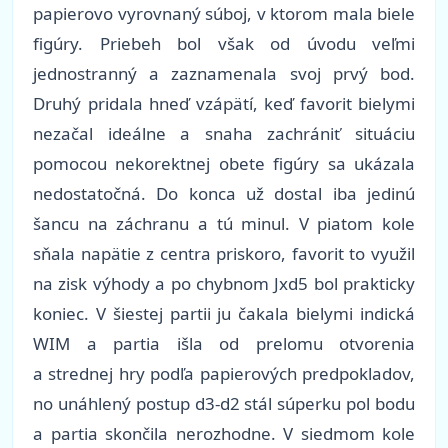
papierovo vyrovnaný súboj, v ktorom mala biele
figúry. Priebeh bol však od úvodu veľmi
jednostranný a zaznamenala svoj prvý bod.
Druhý pridala hneď vzápätí, keď favorit bielymi
nezačal ideálne a snaha zachrániť situáciu
pomocou nekorektnej obete figúry sa ukázala
nedostatočná. Do konca už dostal iba jedinú
šancu na záchranu a tú minul. V piatom kole
sňala napätie z centra priskoro, favorit to využil
na zisk výhody a po chybnom Jxd5 bol prakticky
koniec. V šiestej partii ju čakala bielymi indická
WIM a partia išla od prelomu otvorenia
a strednej hry podľa papierových predpokladov,
no unáhlený postup d3-d2 stál súperku pol bodu
a partia skončila nerozhodne. V siedmom kole