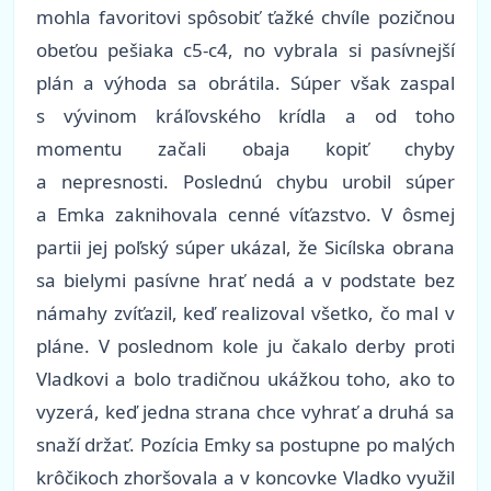
mohla favoritovi spôsobiť ťažké chvíle pozičnou
obeťou pešiaka c5-c4, no vybrala si pasívnejší
plán a výhoda sa obrátila. Súper však zaspal
s vývinom kráľovského krídla a od toho
momentu začali obaja kopiť chyby
a nepresnosti. Poslednú chybu urobil súper
a Emka zaknihovala cenné víťazstvo. V ôsmej
partii jej poľský súper ukázal, že Sicílska obrana
sa bielymi pasívne hrať nedá a v podstate bez
námahy zvíťazil, keď realizoval všetko, čo mal v
pláne. V poslednom kole ju čakalo derby proti
Vladkovi a bolo tradičnou ukážkou toho, ako to
vyzerá, keď jedna strana chce vyhrať a druhá sa
snaží držať. Pozícia Emky sa postupne po malých
krôčikoch zhoršovala a v koncovke Vladko využil