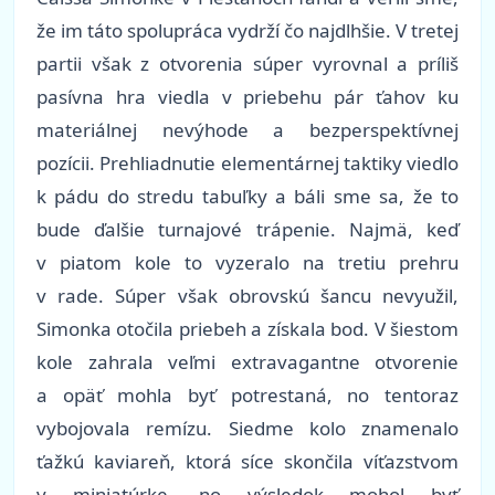
že im táto spolupráca vydrží čo najdlhšie. V tretej
partii však z otvorenia súper vyrovnal a príliš
pasívna hra viedla v priebehu pár ťahov ku
materiálnej nevýhode a bezperspektívnej
pozícii. Prehliadnutie elementárnej taktiky viedlo
k pádu do stredu tabuľky a báli sme sa, že to
bude ďalšie turnajové trápenie. Najmä, keď
v piatom kole to vyzeralo na tretiu prehru
v rade. Súper však obrovskú šancu nevyužil,
Simonka otočila priebeh a získala bod. V šiestom
kole zahrala veľmi extravagantne otvorenie
a opäť mohla byť potrestaná, no tentoraz
vybojovala remízu. Siedme kolo znamenalo
ťažkú kaviareň, ktorá síce skončila víťazstvom
v miniatúrke, no výsledok mohol byť