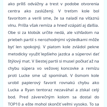
ako príliš odvážny a trest v podobe otvorenia
centra ako zaslúžený. V treťom kole bol
favoritom a verili sme, že sa naladí na víťaznú
vlnu. Prišla však remíza a hneď vzápätí aj ďalšia.
Obe si za klobúk určite nedá, ale vzhľadom na
priebeh partií s nerozhodnými výsledkami môže
byť len spokojný. V piatom kole zvládol pekne
metodicky využiť lepšieho jazdca a súperovi dať
štýlový mat. V šiestej partii si musel počkať až na
chybu súpera vo vežovej koncovke a remízu
proti Lucke sme už spomínali. V ôsmom kole
urobil papierový favorit rovnakú chybu ako
Lucka a Ryan tentoraz nezaváhal a získal celý
bod. Pred záverečným kolom sa dostal do
TOP10 a ešte mohol skončiť veľmi vysoko. To sa