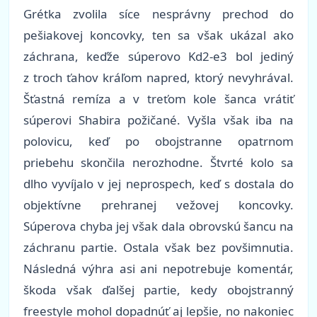
Grétka zvolila síce nesprávny prechod do
pešiakovej koncovky, ten sa však ukázal ako
záchrana, keďže súperovo Kd2-e3 bol jediný
z troch ťahov kráľom napred, ktorý nevyhrával.
Šťastná remíza a v treťom kole šanca vrátiť
súperovi Shabira požičané. Vyšla však iba na
polovicu, keď po obojstranne opatrnom
priebehu skončila nerozhodne. Štvrté kolo sa
dlho vyvíjalo v jej neprospech, keď s dostala do
objektívne prehranej vežovej koncovky.
Súperova chyba jej však dala obrovskú šancu na
záchranu partie. Ostala však bez povšimnutia.
Následná výhra asi ani nepotrebuje komentár,
škoda však ďalšej partie, kedy obojstranný
freestyle mohol dopadnúť aj lepšie, no nakoniec