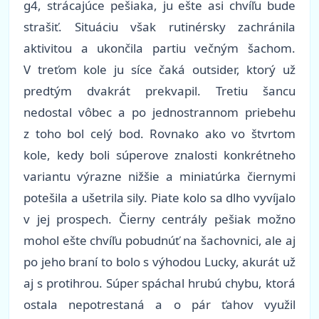
g4, strácajúce pešiaka, ju ešte asi chvíľu bude
strašiť. Situáciu však rutinérsky zachránila
aktivitou a ukončila partiu večným šachom.
V treťom kole ju síce čaká outsider, ktorý už
predtým dvakrát prekvapil. Tretiu šancu
nedostal vôbec a po jednostrannom priebehu
z toho bol celý bod. Rovnako ako vo štvrtom
kole, kedy boli súperove znalosti konkrétneho
variantu výrazne nižšie a miniatúrka čiernymi
potešila a ušetrila sily. Piate kolo sa dlho vyvíjalo
v jej prospech. Čierny centrály pešiak možno
mohol ešte chvíľu pobudnúť na šachovnici, ale aj
po jeho braní to bolo s výhodou Lucky, akurát už
aj s protihrou. Súper spáchal hrubú chybu, ktorá
ostala nepotrestaná a o pár ťahov využil