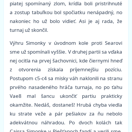
piatej spomínaný zlom, krídla boli pristrihnuté
a zostup tabuľkou bol spočiatku nenápadný, no
nakoniec ho už bolo vidieť. Asi je aj rada, že
turnaj už skončil.
Výhru Simonky v úvodnom kole proti Searovi
sme už spomínali vyššie. V druhej partii sa vďaka
nej ocitla na prvej šachovnici, kde čiernymi hneď
z otvorenia získala príjemnejšiu pozíciu.
Postupom c5-c4 sa misky váh naklonili na stranu
prvého nasadeného hráča turnaja, no po ťahu
Vae8 mal šancu ukončiť partiu prakticky
okamžite. Nedáš, dostaneš! Hrubá chyba viedla
ku strate veže a pár pešiakov za ňu nebolo
adekvátnou náhradou. Po dvoch kolách tak
Caissa Simonke v Piešťanoch fandí a verili sme,