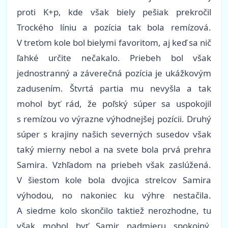
proti K+p, kde však biely pešiak prekročil
Trockého líniu a pozícia tak bola remízová.
V treťom kole bol bielymi favoritom, aj keď sa nič
ľahké určite nečakalo. Priebeh bol však
jednostranný a záverečná pozícia je ukážkovým
zadusením. Štvrtá partia mu nevyšla a tak
mohol byť rád, že poľský súper sa uspokojil
s remízou vo výrazne výhodnejšej pozícii. Druhý
súper s krajiny našich severných susedov však
taký mierny nebol a na svete bola prvá prehra
Samira. Vzhľadom na priebeh však zaslúžená.
V šiestom kole bola dvojica strelcov Samira
výhodou, no nakoniec ku výhre nestačila.
A siedme kolo skončilo taktiež nerozhodne, tu
však mohol byť Samir nadmieru spokojný,