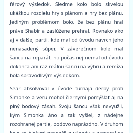
férový výsledok. Siedme kolo bolo skvelou
ukážkou rozdielu hry s plánom a hry bez plánu.
Jediným problémom bolo, že bez plánu hral
práve Shabir a zaslúžene prehral. Rovnako ako
aj v ďalšej partii, kde mal od úvodu navrch jeho
nenasadený súper. V záverečnom kole mal
šancu na reparát, no počas nej nemal od úvodu
dokonca ani raz reálnu šancu na výhru a remíza
bola spravodlivým výsledkom.
Sear absolvoval v úvode turnaja derby proti
Simonke a veru mohol čiernymi pomýšľať aj na
plný bodový zásah. Svoju šancu však nevyužil,
kým Simonka áno a tak vyšiel, z nádejne
rozohranej partie, bodovo naprázdno. V druhom
kole sa bielymi nesnažil o výhodu a zameral sa