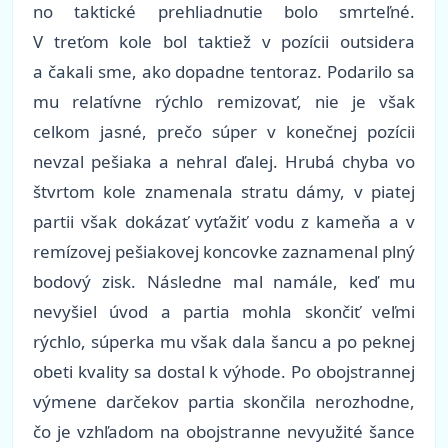
no taktické prehliadnutie bolo smrteľné.
V treťom kole bol taktiež v pozícii outsidera
a čakali sme, ako dopadne tentoraz. Podarilo sa
mu relatívne rýchlo remizovať, nie je však
celkom jasné, prečo súper v konečnej pozícii
nevzal pešiaka a nehral ďalej. Hrubá chyba vo
štvrtom kole znamenala stratu dámy, v piatej
partii však dokázať vyťažiť vodu z kameňa a v
remízovej pešiakovej koncovke zaznamenal plný
bodový zisk. Následne mal namále, keď mu
nevyšiel úvod a partia mohla skončiť veľmi
rýchlo, súperka mu však dala šancu a po peknej
obeti kvality sa dostal k výhode. Po obojstrannej
výmene darčekov partia skončila nerozhodne,
čo je vzhľadom na obojstranne nevyužité šance