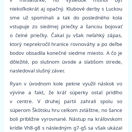
niekoľkokrát aj opačný. Klubové derby s Luckou
sme už spomínali a tak do posledného kola
vstupuje zo siedmej priečky a šancou bojovať
o čelné priečky. Čakal ju však neľahký zápas,
ktorý neprekročil hranice rovnováhy a po deľbe
bodov obsadila konečné siedme miesto. A čo je
dôležité, po slušnom úvode a slabšom strede,
nasledoval slušný záver.
Ryan v úvodnom kole pekne využil náskok vo
vývine a fakt, že kráľ súperky ostal pridlho
v centre. V druhej partii zahrali spolu so
súperom Škótsku hru celkom zvláštne, no šance
boli približne vyrovnané. Nástup na kráľovskom
krídle Vh8-g8 s následným g7-g5 sa však ukázal