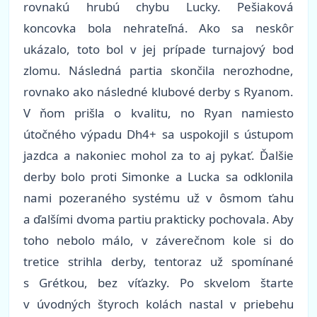
rovnakú hrubú chybu Lucky. Pešiaková
koncovka bola nehrateľná. Ako sa neskôr
ukázalo, toto bol v jej prípade turnajový bod
zlomu. Následná partia skončila nerozhodne,
rovnako ako následné klubové derby s Ryanom.
V ňom prišla o kvalitu, no Ryan namiesto
útočného výpadu Dh4+ sa uspokojil s ústupom
jazdca a nakoniec mohol za to aj pykať. Ďalšie
derby bolo proti Simonke a Lucka sa odklonila
nami pozeraného systému už v ôsmom ťahu
a ďalšími dvoma partiu prakticky pochovala. Aby
toho nebolo málo, v záverečnom kole si do
tretice strihla derby, tentoraz už spomínané
s Grétkou, bez víťazky. Po skvelom štarte
v úvodných štyroch kolách nastal v priebehu