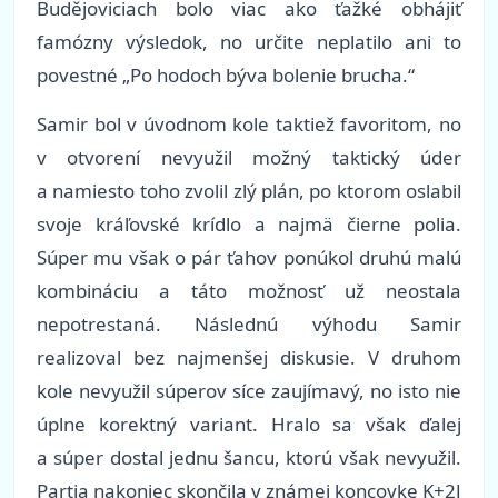
Budějoviciach bolo viac ako ťažké obhájiť
famózny výsledok, no určite neplatilo ani to
povestné „Po hodoch býva bolenie brucha.“
Samir bol v úvodnom kole taktiež favoritom, no
v otvorení nevyužil možný taktický úder
a namiesto toho zvolil zlý plán, po ktorom oslabil
svoje kráľovské krídlo a najmä čierne polia.
Súper mu však o pár ťahov ponúkol druhú malú
kombináciu a táto možnosť už neostala
nepotrestaná. Následnú výhodu Samir
realizoval bez najmenšej diskusie. V druhom
kole nevyužil súperov síce zaujímavý, no isto nie
úplne korektný variant. Hralo sa však ďalej
a súper dostal jednu šancu, ktorú však nevyužil.
Partia nakoniec skončila v známej koncovke K+2J