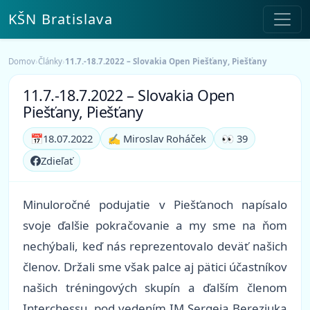
KŠN Bratislava
Domov
›
Články
›
11.7.-18.7.2022 – Slovakia Open Piešťany, Piešťany
11.7.-18.7.2022 – Slovakia Open
Piešťany, Piešťany
📅
18.07.2022
✍️ Miroslav Roháček
👀 39
Zdieľať
Minuloročné podujatie v Piešťanoch napísalo
svoje ďalšie pokračovanie a my sme na ňom
nechýbali, keď nás reprezentovalo deväť našich
členov. Držali sme však palce aj pätici účastníkov
našich tréningových skupín a ďalším členom
Interchessu, pod vedením IM Sergeja Berezjuka