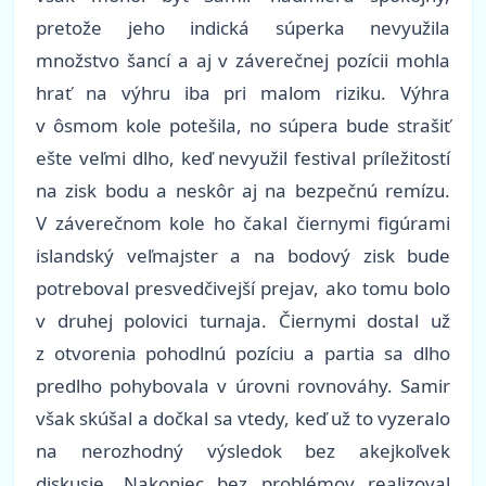
pretože jeho indická súperka nevyužila
množstvo šancí a aj v záverečnej pozícii mohla
hrať na výhru iba pri malom riziku. Výhra
v ôsmom kole potešila, no súpera bude strašiť
ešte veľmi dlho, keď nevyužil festival príležitostí
na zisk bodu a neskôr aj na bezpečnú remízu.
V záverečnom kole ho čakal čiernymi figúrami
islandský veľmajster a na bodový zisk bude
potreboval presvedčivejší prejav, ako tomu bolo
v druhej polovici turnaja. Čiernymi dostal už
z otvorenia pohodlnú pozíciu a partia sa dlho
predlho pohybovala v úrovni rovnováhy. Samir
však skúšal a dočkal sa vtedy, keď už to vyzeralo
na nerozhodný výsledok bez akejkoľvek
diskusie. Nakoniec bez problémov realizoval