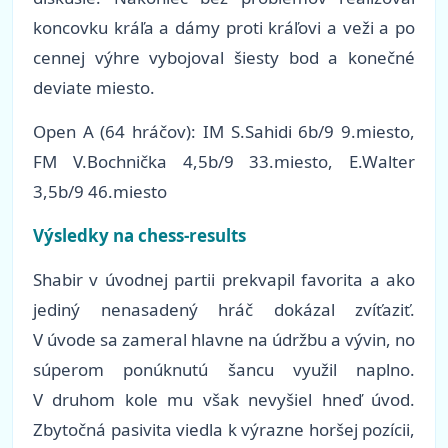
koncovku kráľa a dámy proti kráľovi a veži a po
cennej výhre vybojoval šiesty bod a konečné
deviate miesto.
Open A (64 hráčov): IM S.Sahidi 6b/9 9.miesto,
FM V.Bochnička 4,5b/9 33.miesto, E.Walter
3,5b/9 46.miesto
Výsledky na chess-results
Shabir v úvodnej partii prekvapil favorita a ako
jediný nenasadený hráč dokázal zvíťaziť.
V úvode sa zameral hlavne na údržbu a vývin, no
súperom ponúknutú šancu využil naplno.
V druhom kole mu však nevyšiel hneď úvod.
Zbytočná pasivita viedla k výrazne horšej pozícii,