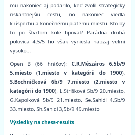
mu nakoniec aj podarilo, keď zvolil strategicky
riskantnejšiu cestu, no nakoniec viedla
k úspechu a konečnému piatemu miestu. Kto by
to po štvrtom kole tipoval? Parádna druhá
polovica 4,5/5 ho však vyniesla naozaj veľmi
vysoko...
Open B (66 hráčov):
C.R.Mészáros 6,5b/9
5.miesto
(
1.miesto v kategórii do 1900
)
,
S.Bochničková 6b/9 7.miesto
(
2.miesto v
kategórii do 1900
)
, L.Strišková 5b/9 20.miesto,
G.Kapolková 5b/9 21.miesto, Se.Sahidi 4,5b/9
33.miesto, Sh.Sahidi 3,5b/9 49.miesto
Výsledky na chess-results