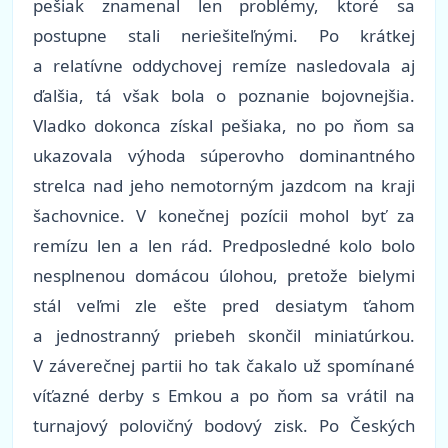
pešiak znamenal len problémy, ktoré sa
postupne stali neriešiteľnými. Po krátkej
a relatívne oddychovej remíze nasledovala aj
ďalšia, tá však bola o poznanie bojovnejšia.
Vladko dokonca získal pešiaka, no po ňom sa
ukazovala výhoda súperovho dominantného
strelca nad jeho nemotorným jazdcom na kraji
šachovnice. V konečnej pozícii mohol byť za
remízu len a len rád. Predposledné kolo bolo
nesplnenou domácou úlohou, pretože bielymi
stál veľmi zle ešte pred desiatym ťahom
a jednostranný priebeh skončil miniatúrkou.
V záverečnej partii ho tak čakalo už spomínané
víťazné derby s Emkou a po ňom sa vrátil na
turnajový polovičný bodový zisk. Po Českých