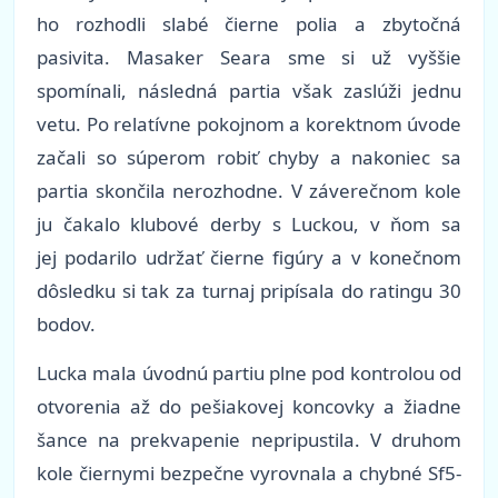
ho rozhodli slabé čierne polia a zbytočná
pasivita. Masaker Seara sme si už vyššie
spomínali, následná partia však zaslúži jednu
vetu. Po relatívne pokojnom a korektnom úvode
začali so súperom robiť chyby a nakoniec sa
partia skončila nerozhodne. V záverečnom kole
ju čakalo klubové derby s Luckou, v ňom sa
jej podarilo udržať čierne figúry a v konečnom
dôsledku si tak za turnaj pripísala do ratingu 30
bodov.
Lucka mala úvodnú partiu plne pod kontrolou od
otvorenia až do pešiakovej koncovky a žiadne
šance na prekvapenie nepripustila. V druhom
kole čiernymi bezpečne vyrovnala a chybné Sf5-