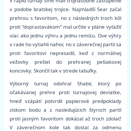
V rapid turnaji sme mali trojnásobné zastúpenie
v podobe bratskej trojice. Najmladší Sear začal
prehrou s favoritom, no z následných troch kôl
proti “doprastavákom“ mal určite v pláne vyťažiť
viac ako jednu výhru a jednu remízu. Dve výhry
v rade ho vytiahli nahor, no v záverečnej partii sa
proti favoritovi nepresadil, keď z normálnej
vežovky prešiel do prehranej pešiakovej
koncovky. Skončil tak v strede tabuľky.
Výborný turnaj odohral Shabir, ktorý po
očakávanej prehre proti turnajovej deviatke,
hneď vzápätí potvrdil papierové predpoklady
ziskom bodu a z nasledujúcich štyroch partií
proti jasným favoritom dokázal až troch zdolať!
V záverečnom kole tak dostal za odmenu