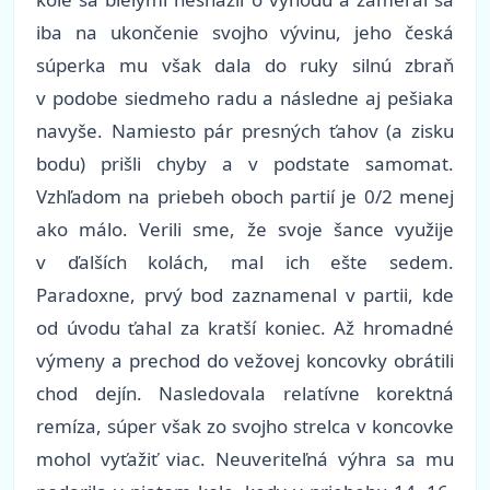
iba na ukončenie svojho vývinu, jeho česká
súperka mu však dala do ruky silnú zbraň
v podobe siedmeho radu a následne aj pešiaka
navyše. Namiesto pár presných ťahov (a zisku
bodu) prišli chyby a v podstate samomat.
Vzhľadom na priebeh oboch partií je 0/2 menej
ako málo. Verili sme, že svoje šance využije
v ďalších kolách, mal ich ešte sedem.
Paradoxne, prvý bod zaznamenal v partii, kde
od úvodu ťahal za kratší koniec. Až hromadné
výmeny a prechod do vežovej koncovky obrátili
chod dejín. Nasledovala relatívne korektná
remíza, súper však zo svojho strelca v koncovke
mohol vyťažiť viac. Neuveriteľná výhra sa mu