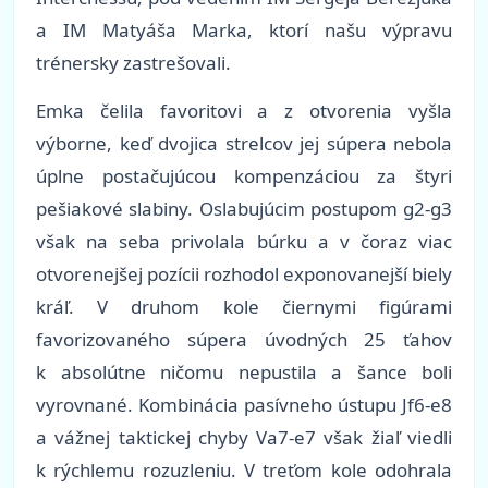
a IM Matyáša Marka, ktorí našu výpravu
trénersky zastrešovali.
Emka čelila favoritovi a z otvorenia vyšla
výborne, keď dvojica strelcov jej súpera nebola
úplne postačujúcou kompenzáciou za štyri
pešiakové slabiny. Oslabujúcim postupom g2-g3
však na seba privolala búrku a v čoraz viac
otvorenejšej pozícii rozhodol exponovanejší biely
kráľ. V druhom kole čiernymi figúrami
favorizovaného súpera úvodných 25 ťahov
k absolútne ničomu nepustila a šance boli
vyrovnané. Kombinácia pasívneho ústupu Jf6-e8
a vážnej taktickej chyby Va7-e7 však žiaľ viedli
k rýchlemu rozuzleniu. V treťom kole odohrala