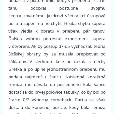
podarila v piatom kole, kedy v priebehu 14.-16.
ťahu odobral postupne svojmu
centralizovanému jazdcovi všetky tri ústupové
polia a súper mu ho chytil. Hrubá chyba súpera
však viedla k obratu v priebehu pár ťahov.
Ďalšou výhrou potrestal experiment súpera
v otvorení. Ak by postup d7-d5 vychádzal, teória
Sicílskej obrany by sa musela prepisovať od
základov. V siedmom kole ho čakala v derby
Grétka a po úplne jednostrannom priebehu mu
nedala najmenšiu šancu. Následná korektná
remíza mu dávala do posledného kola šancu
dostať sa do prvej polovice tabuľky, čo by bol po
štarte 0/2 výborný comeback. Partia sa však
dostala do konečnej pozície, kedy bola remíza