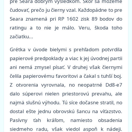
pre Seara dobrým výsledkom. Skôr sa môžeme
čudovať, prečo ju čierny vzal. Každopádne to pre
Seara znamená pri RP 1602 zisk 89 bodov do
ratingu a to nie je málo. Veru, škoda toho
začiatku...
Grétka v úvode bielymi s prehľadom potvrdila
papierové predpoklady a viac k jej úvodnej partii
ani nemá zmysel písať. V druhej však čiernymi
čelila papierovému favoritovi a čakal s tuhší boj.
Z otvorenia vyrovnala, no neopatrné Dd8-e7
dalo súperovi nielen priestorovú prevahu, ale
najmä slušnú výhodu. Tú síce dočasne stratil, no
dostal ešte jednu obrovskú šancu na víťazstvo.
Pasívny ťah kráľom, namiesto obsadenia
siedmeho radu, však viedol aspoň k nádeji.