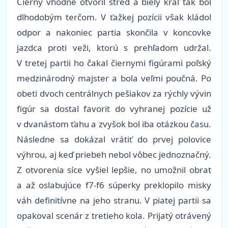
Čierny vhodne otvoril stred a biely kráľ tak bol
dlhodobým terčom. V ťažkej pozícii však kládol
odpor a nakoniec partia skončila v koncovke
jazdca proti veži, ktorú s prehľadom udržal.
V tretej partii ho čakal čiernymi figúrami poľský
medzinárodný majster a bola veľmi poučná. Po
obeti dvoch centrálnych pešiakov za rýchly vývin
figúr sa dostal favorit do vyhranej pozície už
v dvanástom ťahu a zvyšok bol iba otázkou času.
Následne sa dokázal vrátiť do prvej polovice
výhrou, aj keď priebeh nebol vôbec jednoznačný.
Z otvorenia síce vyšiel lepšie, no umožnil obrat
a až oslabujúce f7-f6 súperky preklopilo misky
váh definitívne na jeho stranu. V piatej partii sa
opakoval scenár z tretieho kola. Prijatý otrávený