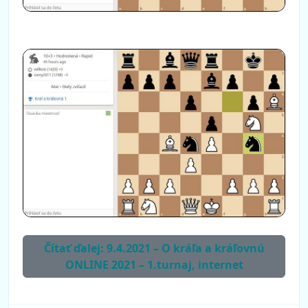
Čítať ďalej: 9.4.2021 – O kráľa a kráľovnú
ONLINE 2021 – 1.turnaj, internet