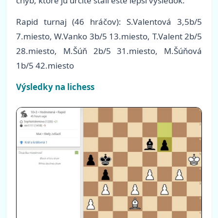
chýb, ktoré ju určite stáli ešte lepší výsledok.
Rapid turnaj
(46 hráčov)
: S.Valentová 3,5b/5
7.miesto, W.Vanko 3b/5 13.miesto, T.Valent 2b/5
28.miesto, M.Šúň 2b/5 31.miesto, M.Šúňová
1b/5 42.miesto
Výsledky na lichess