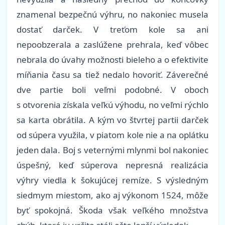
znamenal bezpečnú výhru, no nakoniec musela
dostať darček. V treťom kole sa ani
nepoobzerala a zaslúžene prehrala, keď vôbec
nebrala do úvahy možnosti bieleho a o efektivite
míňania času sa tiež nedalo hovoriť. Záverečné
dve partie boli veľmi podobné. V oboch
s otvorenia získala veľkú výhodu, no veľmi rýchlo
sa karta obrátila. A kým vo štvrtej partii darček
od súpera využila, v piatom kole nie a na oplátku
jeden dala. Boj s veternými mlynmi bol nakoniec
úspešný, keď súperova nepresná realizácia
výhry viedla k šokujúcej remíze. S výsledným
siedmym miestom, ako aj výkonom 1524, môže
byť spokojná. Škoda však veľkého množstva