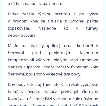
a tá bola nakoniec päťčlenná.
Miška začala rýchlou prehrou a po výhre
v druhom kole sa situácia z úvodnej partie
zopakovala. Následne už v turnaji
nepokračovala.
Maťko mal typický aprílový turnaj, keď prehry
čiernymi proti papierovým favoritom
kompenzovali výhrami bielymi proti ratingovo
slabším súperom. Keďže začal v úvodnom kole
čiernymi, boli z toho výsledné dva body.
Dav body získal aj Theo, ktorý ich však vybojoval
hneď v úvode. Najprv prekvapil čiernymi
favorita a následne išiel v druhom kole dôsledne
za matom, až ho nakoniec dal. V ďalších troch