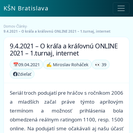
KŠN Bratislava
Domov
›
Články
›
9.4.2021 – O kráľa a kráľovnú ONLINE 2021 – 1.turnaj, internet
9.4.2021 – O kráľa a kráľovnú ONLINE
2021 – 1.turnaj, internet
📅
09.04.2021
✍️ Miroslav Roháček
👀 39
Zdieľať
Seriál troch podujatí pre hráčov s ročníkom 2006
a mladších začal práve týmto aprílovým
termínom a možnosť prihlásenia bola
obmedzená reálnym ratingom 1100, resp. 1500
online. Na podujatí sme očakávali aj našu účasť