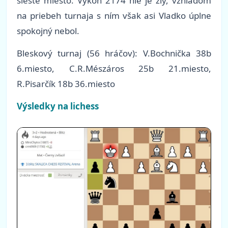
šieste miesto. Výkon 2174 nie je zlý, vzhľadom
na priebeh turnaja s ním však asi Vladko úplne
spokojný nebol.
Bleskový turnaj
(
56
hráčov)
: V.Bochnička 38b
6.miesto, C.R.Mészáros 25b 21.miesto,
R.Pisarčík 18b 36.miesto
Výsledky na lichess