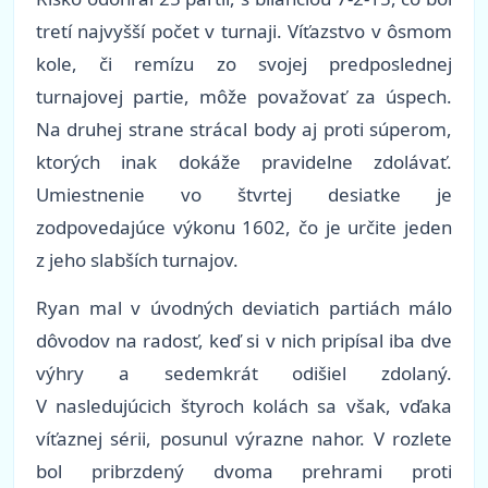
tretí najvyšší počet v turnaji. Víťazstvo v ôsmom
kole, či remízu zo svojej predposlednej
turnajovej partie, môže považovať za úspech.
Na druhej strane strácal body aj proti súperom,
ktorých inak dokáže pravidelne zdolávať.
Umiestnenie vo štvrtej desiatke je
zodpovedajúce výkonu 1602, čo je určite jeden
z jeho slabších turnajov.
Ryan mal v úvodných deviatich partiách málo
dôvodov na radosť, keď si v nich pripísal iba dve
výhry a sedemkrát odišiel zdolaný.
V nasledujúcich štyroch kolách sa však, vďaka
víťaznej sérii, posunul výrazne nahor. V rozlete
bol pribrzdený dvoma prehrami proti