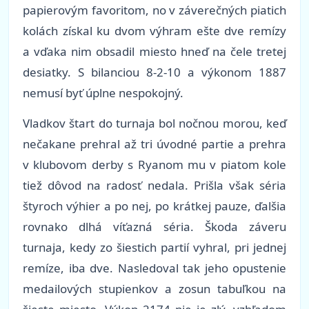
papierovým favoritom, no v záverečných piatich
kolách získal ku dvom výhram ešte dve remízy
a vďaka nim obsadil miesto hneď na čele tretej
desiatky. S bilanciou 8-2-10 a výkonom 1887
nemusí byť úplne nespokojný.
Vladkov štart do turnaja bol nočnou morou, keď
nečakane prehral až tri úvodné partie a prehra
v klubovom derby s Ryanom mu v piatom kole
tiež dôvod na radosť nedala. Prišla však séria
štyroch výhier a po nej, po krátkej pauze, ďalšia
rovnako dlhá víťazná séria. Škoda záveru
turnaja, kedy zo šiestich partií vyhral, pri jednej
remíze, iba dve. Nasledoval tak jeho opustenie
medailových stupienkov a zosun tabuľkou na