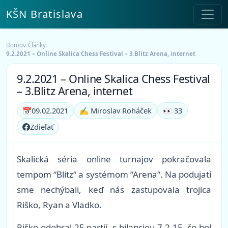
KŠN Bratislava
Domov
›
Články
›
9.2.2021 – Online Skalica Chess Festival – 3.Blitz Arena, internet
9.2.2021 – Online Skalica Chess Festival
– 3.Blitz Arena, internet
📅
09.02.2021
✍️ Miroslav Roháček
👀 33
Zdieľať
Skalická séria online turnajov pokračovala
tempom “Blitz“ a systémom “Arena“. Na podujatí
sme nechýbali, keď nás zastupovala trojica
Riško, Ryan a Vladko.
Riško odohral 25 partií, s bilanciou 7-2-15, čo bol