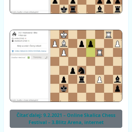
Čítať ďalej: 9.2.2021 – Online Skalica Chess
Festival – 3.Blitz Arena, internet