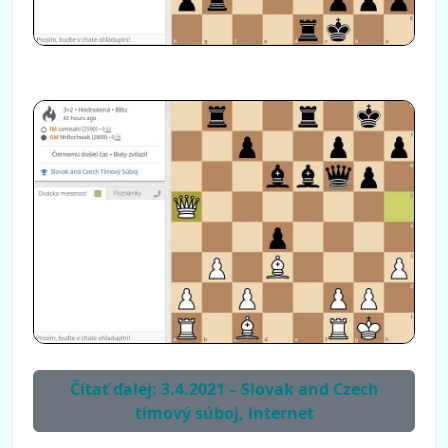
Čítať ďalej: 3.4.2021 – Slovak and Czech
tímový súboj, internet