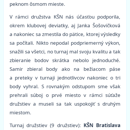
peknom ôsmom mieste.
V rámci družstva KŠN nás účasťou podporila,
okrem klubovej deviatky, aj Janka Šošovičková
a nakoniec sa zmestila do pätice, ktorej výsledky
sa počítali. Nikto nepodal podpriemerný výkon,
snažili sa všetci, no turnaj mal svoju kvalitu a tak
zbieranie bodov skrátka nebolo jednoduché.
Samir zbieral body ako na bežiacom páse
a preteky v turnaji jednotlivcov nakoniec o tri
body vyhral. S rovnakým odstupom sme však
prehrali súboj o prvé miesto v rámci súťaže
družstiev a museli sa tak uspokojiť s druhým
miestom.
Turnaj družstiev (9 družstiev):
KŠN Bratislava