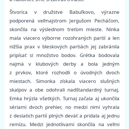
Štvorica v družstve Babuľkovo, výrazne
podporená veľmajstrom Jergušom Pecháčom,
skončila na výslednom treťom mieste. Ninka
mala viacero výborne rozohraných partií a len
nižšia prax v bleskových partiách jej zabránila
pripísať si množstvo bodov. Grétka bodovala
najmä v klubových derby a bola jedným
z prvkov, ktoré rozhodli o úvodných dvoch
miestach. Simonka získala viacero slušných
skalpov a obe odohrali nadštandardný turnaj.
Emka hrýzla všetkých. Turnaj začala aj ukončila
sériami dvoch prehier, no medzi nimi vyhrala
z desiatich partií plných deväť a pridala aj jednu
remízu. Medzi jednotlivami skončila na veľmi