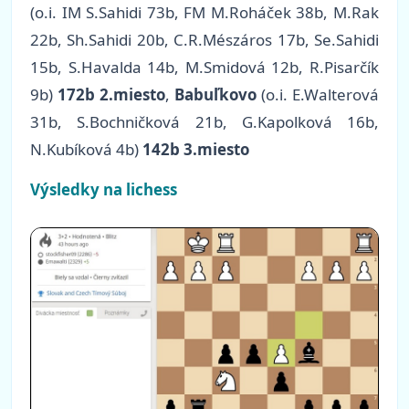
(o.i. IM S.Sahidi 73b, FM M.Roháček 38b, M.Rak
22b, Sh.Sahidi 20b, C.R.Mészáros 17b, Se.Sahidi
15b, S.Havalda 14b, M.Smidová 12b, R.Pisarčík
9b)
172b 2.miesto
,
Babuľkovo
(o.i. E.Walterová
31b, S.Bochničková 21b, G.Kapolková 16b,
N.Kubíková 4b)
142b 3.miesto
Výsledky na lichess