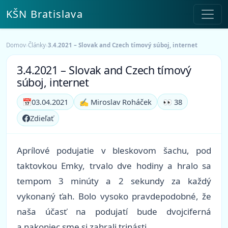
KŠN Bratislava
Domov
›
Články
›
3.4.2021 – Slovak and Czech tímový súboj, internet
3.4.2021 – Slovak and Czech tímový
súboj, internet
📅
03.04.2021
✍️ Miroslav Roháček
👀 38
Zdieľať
Aprílové podujatie v bleskovom šachu, pod
taktovkou Emky, trvalo dve hodiny a hralo sa
tempom 3 minúty a 2 sekundy za každý
vykonaný ťah. Bolo vysoko pravdepodobné, že
naša účasť na podujatí bude dvojciferná
a nakoniec sme si zahrali trinásti.