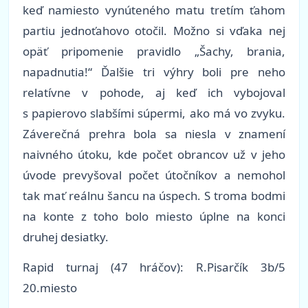
keď namiesto vynúteného matu tretím ťahom
partiu jednoťahovo otočil. Možno si vďaka nej
opäť pripomenie pravidlo „Šachy, brania,
napadnutia!“ Ďalšie tri výhry boli pre neho
relatívne v pohode, aj keď ich vybojoval
s papierovo slabšími súpermi, ako má vo zvyku.
Záverečná prehra bola sa niesla v znamení
naivného útoku, kde počet obrancov už v jeho
úvode prevyšoval počet útočníkov a nemohol
tak mať reálnu šancu na úspech. S troma bodmi
na konte z toho bolo miesto úplne na konci
druhej desiatky.
Rapid turnaj
(47 hr
áčov
): R.Pisarčík 3b/5
20.miesto