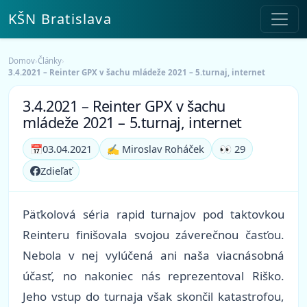
KŠN Bratislava
Domov
›
Články
›
3.4.2021 – Reinter GPX v šachu mládeže 2021 – 5.turnaj, internet
3.4.2021 – Reinter GPX v šachu
mládeže 2021 – 5.turnaj, internet
📅
03.04.2021
✍️ Miroslav Roháček
👀 29
Zdieľať
Päťkolová séria rapid turnajov pod taktovkou
Reinteru finišovala svojou záverečnou časťou.
Nebola v nej vylúčená ani naša viacnásobná
účasť, no nakoniec nás reprezentoval Riško.
Jeho vstup do turnaja však skončil katastrofou,