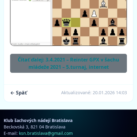
Čítať ďalej: 3.4.2021 – Reinter GPX v šachu
mládeže 2021 – 5.turnaj, internet
← Späť
Aktualizované:
20.01.2026 14:03
Klub šachových nádejí Bratislava
Beckovská 3, 821 04 Bratislava
E-mail:
ksn.bratislava@gmail.com