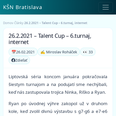
KŠN Bratislava
Domov
›
Články
›
26.2.2021 – Talent Cup – 6.turnaj, internet
26.2.2021 – Talent Cup – 6.turnaj,
internet
📅
26.02.2021
✍️ Miroslav Roháček
👀 33
Zdieľať
Liptovská séria koncom januára pokračovala
šiestym turnajom a na podujatí sme nechýbali,
keď nás zastupovala trojica Ninka, Riško a Ryan.
Ryan po úvodnej výhre zakopol už v druhom
kole, keď zvolil divnú výstavbu s g7-g6 a e7-e6