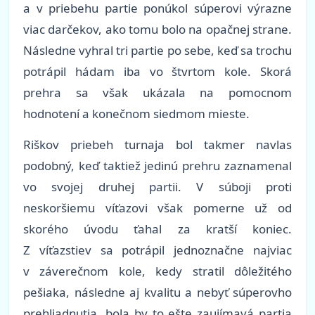
a v priebehu partie ponúkol súperovi výrazne
viac darčekov, ako tomu bolo na opačnej strane.
Následne vyhral tri partie po sebe, keď sa trochu
potrápil hádam iba vo štvrtom kole. Skorá
prehra sa však ukázala na pomocnom
hodnotení a konečnom siedmom mieste.
Riškov priebeh turnaja bol takmer navlas
podobný, keď taktiež jedinú prehru zaznamenal
vo svojej druhej partii. V súboji proti
neskoršiemu víťazovi však pomerne už od
skorého úvodu ťahal za kratší koniec.
Z víťazstiev sa potrápil jednoznačne najviac
v záverečnom kole, kedy stratil dôležitého
pešiaka, následne aj kvalitu a nebyť súperovho
prehliadnutia, bola by to ešte zaujímavá partia