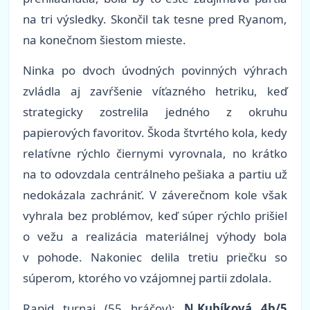
na tri výsledky. Skončil tak tesne pred Ryanom,
na konečnom šiestom mieste.
Ninka po dvoch úvodných povinných výhrach
zvládla aj zavŕšenie víťazného hetriku, keď
strategicky zostrelila jedného z okruhu
papierových favoritov. Škoda štvrtého kola, kedy
relatívne rýchlo čiernymi vyrovnala, no krátko
na to odovzdala centrálneho pešiaka a partiu už
nedokázala zachrániť. V záverečnom kole však
vyhrala bez problémov, keď súper rýchlo prišiel
o vežu a realizácia materiálnej výhody bola
v pohode. Nakoniec delila tretiu priečku so
súperom, ktorého vo vzájomnej partii zdolala.
Rapid turnaj (55 hráčov):
N.Kubíková 4b/5