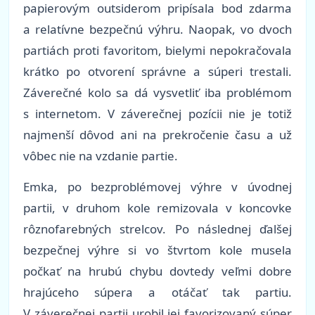
papierovým outsiderom pripísala bod zdarma
a relatívne bezpečnú výhru. Naopak, vo dvoch
partiách proti favoritom, bielymi nepokračovala
krátko po otvorení správne a súperi trestali.
Záverečné kolo sa dá vysvetliť iba problémom
s internetom. V záverečnej pozícii nie je totiž
najmenší dôvod ani na prekročenie času a už
vôbec nie na vzdanie partie.
Emka, po bezproblémovej výhre v úvodnej
partii, v druhom kole remizovala v koncovke
rôznofarebných strelcov. Po následnej ďalšej
bezpečnej výhre si vo štvrtom kole musela
počkať na hrubú chybu dovtedy veľmi dobre
hrajúceho súpera a otáčať tak partiu.
V záverečnej partii urobil jej favorizovaný súper