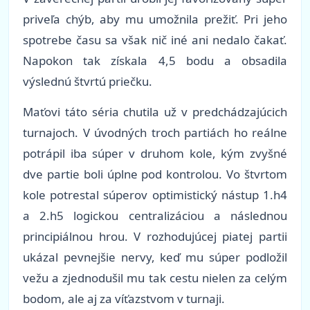
priveľa chýb, aby mu umožnila prežiť. Pri jeho
spotrebe času sa však nič iné ani nedalo čakať.
Napokon tak získala 4,5 bodu a obsadila
výslednú štvrtú priečku.
Maťovi táto séria chutila už v predchádzajúcich
turnajoch. V úvodných troch partiách ho reálne
potrápil iba súper v druhom kole, kým zvyšné
dve partie boli úplne pod kontrolou. Vo štvrtom
kole potrestal súperov optimistický nástup 1.h4
a 2.h5 logickou centralizáciou a následnou
principiálnou hrou. V rozhodujúcej piatej partii
ukázal pevnejšie nervy, keď mu súper podložil
vežu a zjednodušil mu tak cestu nielen za celým
bodom, ale aj za víťazstvom v turnaji.