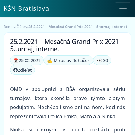
KŠN Bratislava
Domov
›
Články
›
25.2.2021 – Mesačná Grand Prix 2021 – 5.turnaj, internet
25.2.2021 – Mesačná Grand Prix 2021 –
5.turnaj, internet
📅
25.02.2021
✍️ Miroslav Roháček
👀 30
Zdieľať
OMD v spolupráci s BŠA organizovala sériu
turnajov, ktorá skončila práve týmto piatym
podujatím. Nechýbali sme ani na ňom, keď nás
reprezentovala trojica Emka, Maťo a a Ninka.
Ninka si čiernymi v oboch partiách proti