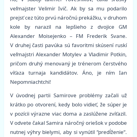
veľmajster Velimir Ivič. Ak by sa mu podarilo
prejsť cez túto prvú náročnú prekážku, v druhom
kole by narazil na lepšieho z dvojice GM
Alexander Moisejenko – FM Frederik Svane.
V druhej časti pavúka sú favoritmi skúsení ruskí
veľmajstri Alexander Motylev a Vladimir Potkin,
pričom druhý menovaný je trénerom čerstvého
víťaza turnaja kandidátov. Áno, je ním Ian
Nepomniachtchi!
V úvodnej partii Samirove problémy začali už
krátko po otvorení, kedy bolo vidieť, že súper je
v pozícii výrazne viac doma a zaslúžene zvíťazil.
V odvete čakal Samira náročný oriešok v podobe
nutnej výhry bielymi, aby si vynútil “predĺženie“.