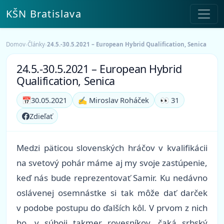
KŠN Bratislava
Domov
›
Články
›
24.5.-30.5.2021 – European Hybrid Qualification, Senica
24.5.-30.5.2021 – European Hybrid
Qualification, Senica
📅
30.05.2021
✍️ Miroslav Roháček
👀 31
Zdieľať
Medzi päticou slovenských hráčov v kvalifikácii
na svetový pohár máme aj my svoje zastúpenie,
keď nás bude reprezentovať Samir. Ku nedávno
oslávenej osemnástke si tak môže dať darček
v podobe postupu do ďalších kôl. V prvom z nich
ho, v súboji takmer rovesníkov, čaká srbský