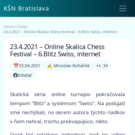
KŠN Bratislava
Domov
›
Články
›
23.4.2021 – Online Skalica Chess Festival – 6.Blitz Swiss, internet
23.4.2021 – Online Skalica Chess
Festival – 6.Blitz Swiss, internet
📅
23.04.2021
✍️ Miroslav Roháček
👀 34
Zdieľať
Skalická séria online turnajov pokračovala
tempom “Blitz“ a systémom “Swiss“. Na podujatí
sme nechýbali, no okrem autora týchto riadkov
v ňom nehral, trochu prekvapujúco, nikto.
Úvod bol relatívne pohodový, keď po výhre