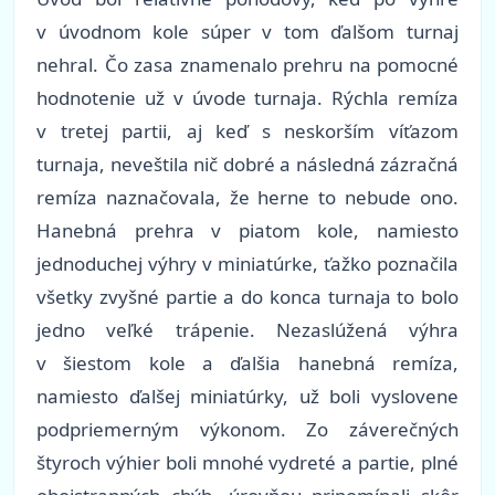
v úvodnom kole súper v tom ďalšom turnaj
nehral. Čo zasa znamenalo prehru na pomocné
hodnotenie už v úvode turnaja. Rýchla remíza
v tretej partii, aj keď s neskorším víťazom
turnaja, neveštila nič dobré a následná zázračná
remíza naznačovala, že herne to nebude ono.
Hanebná prehra v piatom kole, namiesto
jednoduchej výhry v miniatúrke, ťažko poznačila
všetky zvyšné partie a do konca turnaja to bolo
jedno veľké trápenie. Nezaslúžená výhra
v šiestom kole a ďalšia hanebná remíza,
namiesto ďalšej miniatúrky, už boli vyslovene
podpriemerným výkonom. Zo záverečných
štyroch výhier boli mnohé vydreté a partie, plné