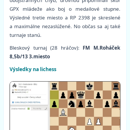
obojstranných chýb, úrovňou pripomínali skôr
GPX mládeže ako boj o medailové stupne.
Výsledné tretie miesto a RP 2398 je skreslené
a maximálne nezaslúžené. No občas sa aj také
turnaje stanú.
Bleskový turnaj
(28 hráčov):
FM M.Roháček
8,5b/13 3.miesto
Výsledky na lichess