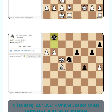
Čítať ďalej: 23.4.2021 – Online Skalica Chess
Festival – 6.Blitz Swiss, internet