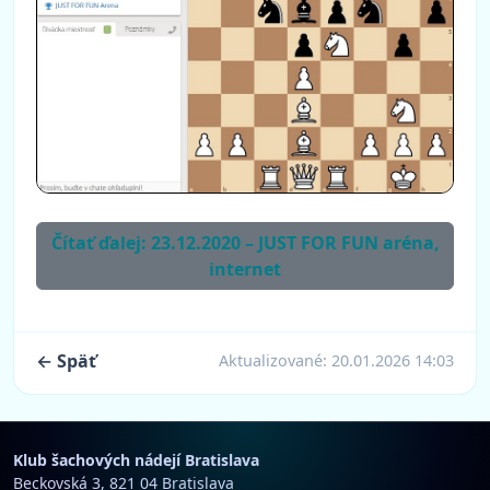
Čítať ďalej: 23.12.2020 – JUST FOR FUN aréna,
internet
← Späť
Aktualizované:
20.01.2026 14:03
Klub šachových nádejí Bratislava
Beckovská 3, 821 04 Bratislava