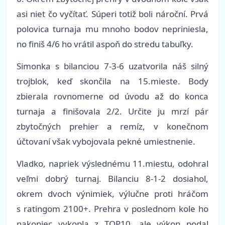
asi niet čo vyčítať. Súperi totiž boli nároční. Prvá
polovica turnaja mu mnoho bodov nepriniesla,
no finiš 4/6 ho vrátil aspoň do stredu tabuľky.
Simonka s bilanciou 7-3-6 uzatvorila náš silný
trojblok, keď skončila na 15.mieste. Body
zbierala rovnomerne od úvodu až do konca
turnaja a finišovala 2/2. Určite ju mrzí pár
zbytočných prehier a remíz, v konečnom
účtovaní však vybojovala pekné umiestnenie.
Vladko, napriek výslednému 11.miestu, odohral
veľmi dobrý turnaj. Bilanciu 8-1-2 dosiahol,
okrem dvoch výnimiek, výlučne proti hráčom
s ratingom 2100+. Prehra v poslednom kole ho
nakoniec vykopla z TOP10, ale výkon podal