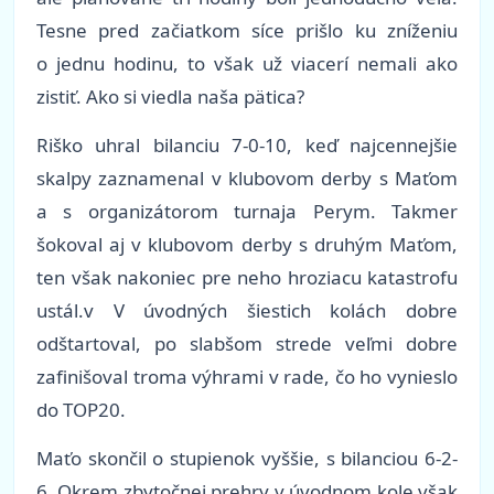
Tesne pred začiatkom síce prišlo ku zníženiu
o jednu hodinu, to však už viacerí nemali ako
zistiť. Ako si viedla naša pätica?
Riško uhral bilanciu 7-0-10, keď najcennejšie
skalpy zaznamenal v klubovom derby s Maťom
a s organizátorom turnaja Perym. Takmer
šokoval aj v klubovom derby s druhým Maťom,
ten však nakoniec pre neho hroziacu katastrofu
ustál.v V úvodných šiestich kolách dobre
odštartoval, po slabšom strede veľmi dobre
zafinišoval troma výhrami v rade, čo ho vynieslo
do TOP20.
Maťo skončil o stupienok vyššie, s bilanciou 6-2-
6. Okrem zbytočnej prehry v úvodnom kole však