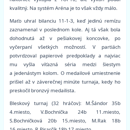
kvalitný. Na systém Aréna je to však vždy málo.
Maťo uhral bilanciu 11-1-3, keď jedinú remízu
zaznamenal v poslednom kole. Aj tá však bola
dohodnutá až v pešiakovej koncovke, po
vyčerpaní všetkých možností. V partiách
potvrdzoval papierové predpoklady a najviac
mu vyšla víťazná séria medzi šiestym
a jedenástym kolom. O medailové umiestnenie
prišiel až v záverečnej minúte turnaja, kedy ho
preskočil bronzvý medailista.
Bleskový turnaj
(32 hráčov)
: M.Šándor 35b
4.miesto, V.Bochnička 24b 11.miesto,
S.Bochničková 20b 15.miesto, M.Rak 18b
16.miesto, R.Pisarčík 18b 17.miesto