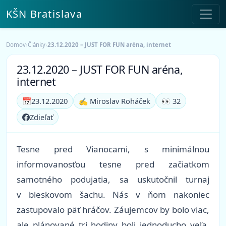
KŠN Bratislava
Domov
›
Články
›
23.12.2020 – JUST FOR FUN aréna, internet
23.12.2020 – JUST FOR FUN aréna,
internet
📅
23.12.2020
✍️ Miroslav Roháček
👀 32
Zdieľať
Tesne pred Vianocami, s minimálnou
informovanosťou tesne pred začiatkom
samotného podujatia, sa uskutočnil turnaj
v bleskovom šachu. Nás v ňom nakoniec
zastupovalo päť hráčov. Záujemcov by bolo viac,
ale plánované tri hodiny boli jednoducho veľa.