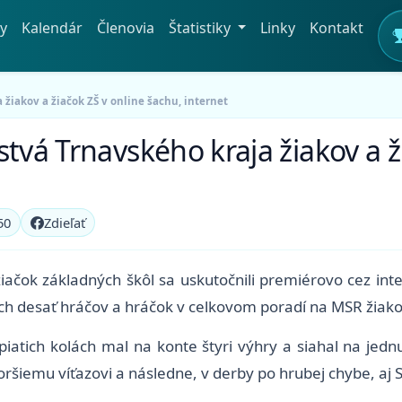
y
Kalendár
Členovia
Štatistiky
Linky
Kontakt
 žiakov a žiačok ZŠ v online šachu, internet
tvá Trnavského kraja žiakov a ž
50
Zdieľať
žiačok základných škôl sa uskutočnili premiérovo cez int
ších desať hráčov a hráčok v celkovom poradí na MSR žiako
piatich kolách mal na konte štyri výhry a siahal na jed
ršiemu víťazovi a následne, v derby po hrubej chybe, aj S