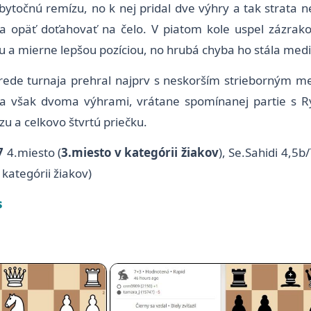
 zbytočnú remízu, no k nej pridal dve výhry a tak strata
 opäť doťahovať na čelo. V piatom kole uspel zázrako
u a mierne lepšou pozíciou, no hrubá chyba ho stála med
strede turnaja prehral najprv s neskorším strieborným m
sa však dvoma výhrami, vrátane spomínanej partie s 
u a celkovo štvrtú priečku.
7
4.miesto (
3.miesto v kategórii žiakov
), Se.Sahidi 4,5b
kategórii žiakov)
s