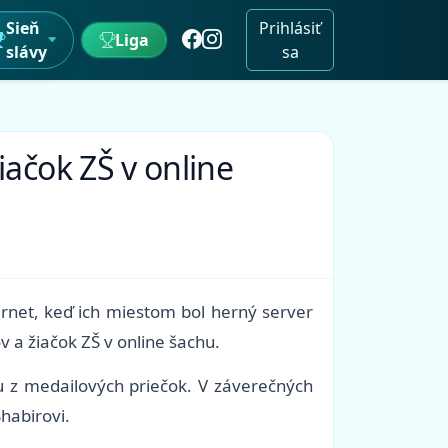
Sieň
Prihlásiť
Liga
slávy
sa
iačok ZŠ v online
ernet, keď ich miestom bol herný server
v a žiačok ZŠ v online šachu.
nu z medailových priečok. V záverečných
habirovi.