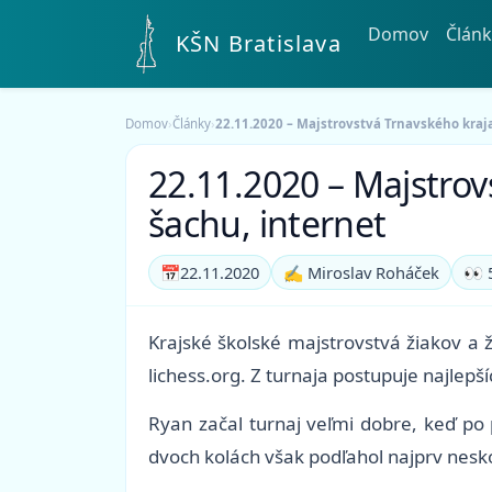
Domov
Článk
KŠN Bratislava
Domov
›
Články
›
22.11.2020 – Majstrovstvá Trnavského kraja
22.11.2020 – Majstrovs
šachu, internet
📅
22.11.2020
✍️ Miroslav Roháček
👀 
Krajské školské majstrovstvá žiakov a 
lichess.org. Z turnaja postupuje najlep
Ryan začal turnaj veľmi dobre, keď po 
dvoch kolách však podľahol najprv nesko