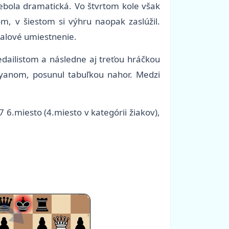
 nebola dramatická. Vo štvrtom kole však
m, v šiestom si výhru naopak zaslúžil.
ialové umiestnenie.
edailistom a následne aj treťou hráčkou
Ryanom, posunul tabuľkou nahor. Medzi
/7 6.miesto (4.miesto v kategórii žiakov),