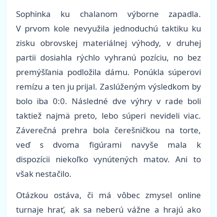
Sophinka ku chalanom výborne zapadla.
V prvom kole nevyužila jednoduchú taktiku ku
zisku obrovskej materiálnej výhody, v druhej
partii dosiahla rýchlo vyhranú pozíciu, no bez
premýšľania podložila dámu. Ponúkla súperovi
remízu a ten ju prijal. Zaslúženým výsledkom by
bolo iba 0:0. Následné dve výhry v rade boli
taktiež najmä preto, lebo súperi nevideli viac.
Záverečná prehra bola čerešničkou na torte,
veď s dvoma figúrami navyše mala k
dispozícii niekoľko vynútených matov. Ani to
však nestačilo.
Otázkou ostáva, či má vôbec zmysel online
turnaje hrať, ak sa neberú vážne a hrajú ako