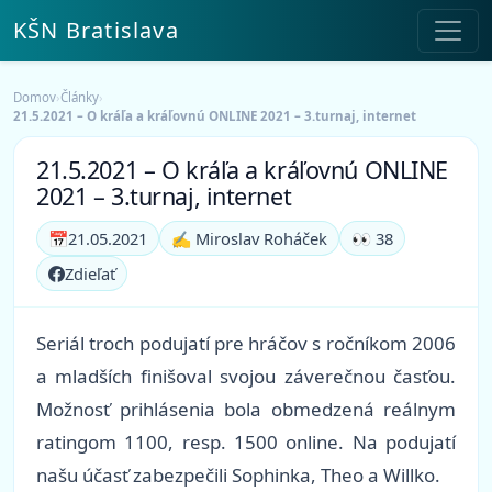
KŠN Bratislava
Domov
›
Články
›
21.5.2021 – O kráľa a kráľovnú ONLINE 2021 – 3.turnaj, internet
21.5.2021 – O kráľa a kráľovnú ONLINE
2021 – 3.turnaj, internet
📅
21.05.2021
✍️ Miroslav Roháček
👀 38
Zdieľať
Seriál troch podujatí pre hráčov s ročníkom 2006
a mladších finišoval svojou záverečnou časťou.
Možnosť prihlásenia bola obmedzená reálnym
ratingom 1100, resp. 1500 online. Na podujatí
našu účasť zabezpečili Sophinka, Theo a Willko.