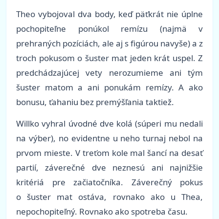
Theo vybojoval dva body, keď päťkrát nie úplne
pochopiteľne ponúkol remízu (najmä v
prehraných pozíciách, ale aj s figúrou navyše) a z
troch pokusom o šuster mat jeden krát uspel. Z
predchádzajúcej vety nerozumieme ani tým
šuster matom a ani ponukám remízy. A ako
bonusu, ťahaniu bez premýšľania taktiež.
Willko vyhral úvodné dve kolá (súperi mu nedali
na výber), no evidentne u neho turnaj nebol na
prvom mieste. V treťom kole mal šancí na desať
partií, záverečné dve neznesú ani najnižšie
kritériá pre začiatočníka. Záverečný pokus
o šuster mat ostáva, rovnako ako u Thea,
nepochopiteľný. Rovnako ako spotreba času.