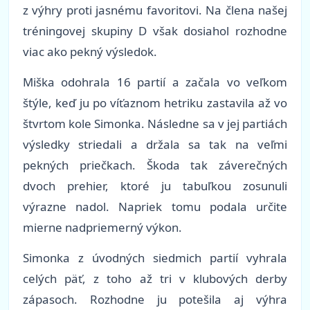
z výhry proti jasnému favoritovi. Na člena našej
tréningovej skupiny D však dosiahol rozhodne
viac ako pekný výsledok.
Miška odohrala 16 partií a začala vo veľkom
štýle, keď ju po víťaznom hetriku zastavila až vo
štvrtom kole Simonka. Následne sa v jej partiách
výsledky striedali a držala sa tak na veľmi
pekných priečkach. Škoda tak záverečných
dvoch prehier, ktoré ju tabuľkou zosunuli
výrazne nadol. Napriek tomu podala určite
mierne nadpriemerný výkon.
Simonka z úvodných siedmich partií vyhrala
celých päť, z toho až tri v klubových derby
zápasoch. Rozhodne ju potešila aj výhra