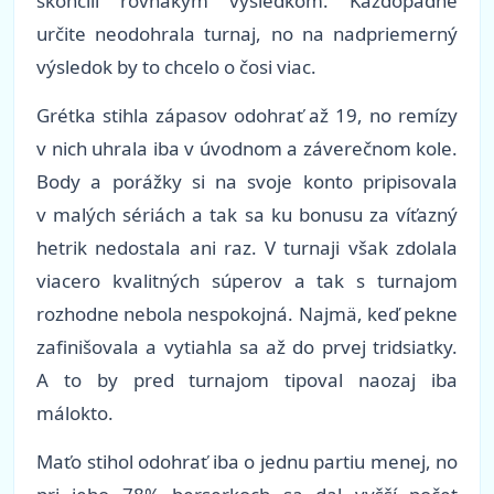
skončili rovnakým výsledkom. Každopádne
určite neodohrala turnaj, no na nadpriemerný
výsledok by to chcelo o čosi viac.
Grétka stihla zápasov odohrať až 19, no remízy
v nich uhrala iba v úvodnom a záverečnom kole.
Body a porážky si na svoje konto pripisovala
v malých sériách a tak sa ku bonusu za víťazný
hetrik nedostala ani raz. V turnaji však zdolala
viacero kvalitných súperov a tak s turnajom
rozhodne nebola nespokojná. Najmä, keď pekne
zafinišovala a vytiahla sa až do prvej tridsiatky.
A to by pred turnajom tipoval naozaj iba
málokto.
Maťo stihol odohrať iba o jednu partiu menej, no