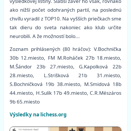
výsledkovej listiny. Slabší záver ho však, rovnako
ako nižší počet odohraných partií, na poslednú
chvíľu vyradil z TOP10. Na vyšších priečkach sme
tak dieru do sveta nakoniec ako klub určite
neurobili. A že možností bolo...
Zoznam prihlásených (80 hráčov): V.Bochnička
30b 12.miesto, FM M.Roháček 27b 18.miesto,
M.Šándor 23b 27.miesto, G.Kapolková 22b
28.miesto, L.Strišková 21b 31.miesto,
S.Bochničková 19b 38.miesto, M.Smidová 18b
44.miesto, H.Sulík 17b 49.miesto, C.R.Mészáros
9b 65.miesto
Výsledky na lichess.org