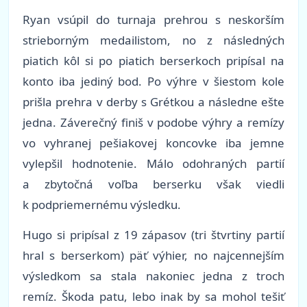
Ryan vsúpil do turnaja prehrou s neskorším
strieborným medailistom, no z následných
piatich kôl si po piatich berserkoch pripísal na
konto iba jediný bod. Po výhre v šiestom kole
prišla prehra v derby s Grétkou a následne ešte
jedna. Záverečný finiš v podobe výhry a remízy
vo vyhranej pešiakovej koncovke iba jemne
vylepšil hodnotenie. Málo odohraných partií
a zbytočná voľba berserku však viedli
k podpriemernému výsledku.
Hugo si pripísal z 19 zápasov
(tri štvrtiny partií
hral s berserkom)
päť výhier, no najcennejším
výsledkom sa stala nakoniec jedna z troch
remíz. Škoda patu, lebo inak by sa mohol tešiť