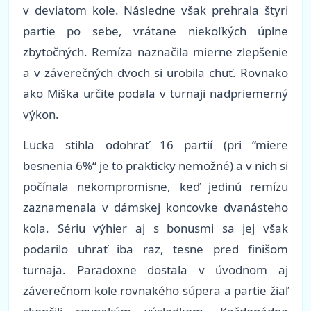
v deviatom kole. Následne však prehrala štyri
partie po sebe, vrátane niekoľkých úplne
zbytočných. Remíza naznačila mierne zlepšenie
a v záverečných dvoch si urobila chuť. Rovnako
ako Miška určite podala v turnaji nadpriemerný
výkon.
Lucka stihla odohrať 16 partií (pri “miere
besnenia 6%“ je to prakticky nemožné) a v nich si
počínala nekompromisne, keď jedinú remízu
zaznamenala v dámskej koncovke dvanásteho
kola. Sériu výhier aj s bonusmi sa jej však
podarilo uhrať iba raz, tesne pred finišom
turnaja. Paradoxne dostala v úvodnom aj
záverečnom kole rovnakého súpera a partie žiaľ