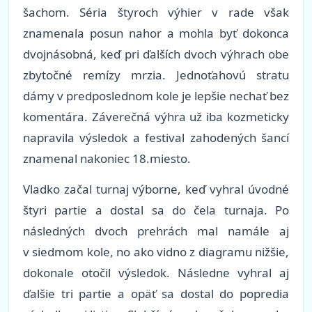
šachom. Séria štyroch výhier v rade však
znamenala posun nahor a mohla byť dokonca
dvojnásobná, keď pri ďalších dvoch výhrach obe
zbytočné remízy mrzia. Jednoťahovú stratu
dámy v predposlednom kole je lepšie nechať bez
komentára. Záverečná výhra už iba kozmeticky
napravila výsledok a festival zahodených šancí
znamenal nakoniec 18.miesto.
Vladko začal turnaj výborne, keď vyhral úvodné
štyri partie a dostal sa do čela turnaja. Po
následných dvoch prehrách mal namále aj
v siedmom kole, no ako vidno z diagramu nižšie,
dokonale otočil výsledok. Následne vyhral aj
ďalšie tri partie a opäť sa dostal do popredia