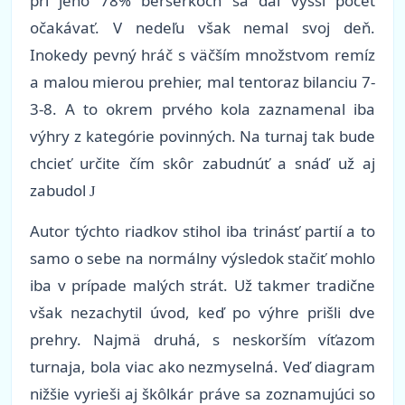
pri jeho 78% berserkoch sa dal vyšší počet
očakávať. V nedeľu však nemal svoj deň.
Inokedy pevný hráč s väčším množstvom remíz
a malou mierou prehier, mal tentoraz bilanciu 7-
3-8. A to okrem prvého kola zaznamenal iba
výhry z kategórie povinných. Na turnaj tak bude
chcieť určite čím skôr zabudnúť a snáď už aj
zabudol
J
Autor týchto riadkov stihol iba trinásť partií a to
samo o sebe na normálny výsledok stačiť mohlo
iba v prípade malých strát. Už takmer tradične
však nezachytil úvod, keď po výhre prišli dve
prehry. Najmä druhá, s neskorším víťazom
turnaja, bola viac ako nezmyselná. Veď diagram
nižšie vyrieši aj škôlkár práve sa zoznamujúci so