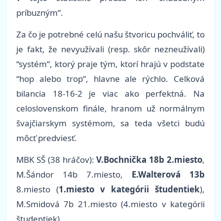
príbuzným“.
Za čo je potrebné celú našu štvoricu pochváliť, to
je fakt, že nevyužívali (resp. skôr nezneužívali)
“systém“, ktorý praje tým, ktorí hrajú v podstate
“hop alebo trop“, hlavne ale rýchlo. Celková
bilancia 18-16-2 je viac ako perfektná. Na
celoslovenskom finále, hranom už normálnym
švajčiarskym systémom, sa teda všetci budú
môcť predviesť.
MBK SŠ (38 hráčov):
V.Bochnička 18b 2.miesto
,
M.Šándor 14b 7.miesto,
E.Walterová 13b
8.miesto (
1.miesto v kategórii študentiek
),
M.Smidová 7b 21.miesto (4.miesto v kategórii
študentiek)