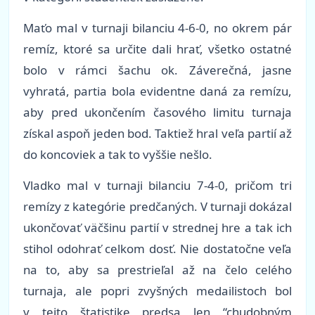
Maťo mal v turnaji bilanciu 4-6-0, no okrem pár
remíz, ktoré sa určite dali hrať, všetko ostatné
bolo v rámci šachu ok. Záverečná, jasne
vyhratá, partia bola evidentne daná za remízu,
aby pred ukončením časového limitu turnaja
získal aspoň jeden bod. Taktiež hral veľa partií až
do koncoviek a tak to vyššie nešlo.
Vladko mal v turnaji bilanciu 7-4-0, pričom tri
remízy z kategórie predčaných. V turnaji dokázal
ukončovať väčšinu partií v strednej hre a tak ich
stihol odohrať celkom dosť. Nie dostatočne veľa
na to, aby sa prestrieľal až na čelo celého
turnaja, ale popri zvyšných medailistoch bol
v tejto štatistike predsa len “chudobným