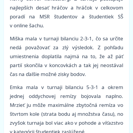
najlepších desať hráčov a hráčok v celkovom
poradí na MSR študentov a študentiek SŠ
v online šachu.
Miška mala v turnaji bilanciu 2-3-1, čo sa určite
nedá považovať za zlý výsledok. Z pohľadu
umiestnenia doplatila najmä na to, že až päť
partií skončila v koncovkách a tak jej neostával
čas na ďalšie možné zisky bodov.
Emka mala v turnaji bilanciu 5-3-1 a okrem
jednej oddychovej remízy bojovala naplno.
Mrzieť ju môže maximálne zbytočná remíza vo
štvrtom kole (strata bodu aj množstva času), no
zvyšok turnaja bol viac ako v pohode a víťazstvo
v kategórii študentiek zaslúžené.