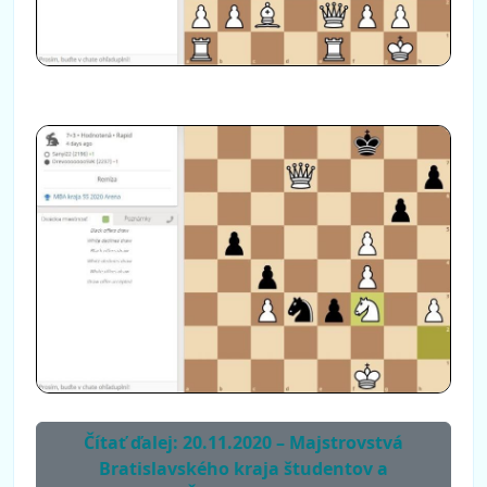
Čítať ďalej: 20.11.2020 – Majstrovstvá
Bratislavského kraja študentov a