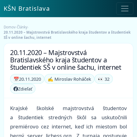
KŠN Bratislava
Domov
›
Články
›
20.11.2020 – Majstrovstvá Bratislavského kraja študentov a študentiek
SŠ v online šachu, internet
20.11.2020 – Majstrovstvá
Bratislavského kraja študentov a
študentiek SŠ v online šachu, internet
📅
20.11.2020
✍️ Miroslav Roháček
👀 32
Zdieľať
Krajské školské majstrovstvá študentov
a študentiek stredných škôl sa uskutočnili
premiérovo cez internet, keď ich miestom bol
herný server lichess.org. Z turnaja postupuje