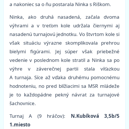
a nakoniec sa o ňu postarala Ninka s Riškom.
Ninka, ako druhá nasadená, začala dvoma
výhrami a v treťom kole udržala čiernymi aj
nasadenú turnajovú jednotku. Vo štvrtom kole si
však situáciu výrazne skomplikovala prehrou
bielymi figúrami. Jej súper však priebežné
vedenie v poslednom kole stratil a Ninka sa po
výhre v záverečnej partii stala víťazkou
A turnaja. Síce až vďaka druhému pomocnému
hodnoteniu, no pred blížiacimi sa MSR mládeže
je to každopádne pekný návrat za turnajové
šachovnice.
Turnaj A (9 hráčov):
N.Kubíková 3,5b/5
1.miesto