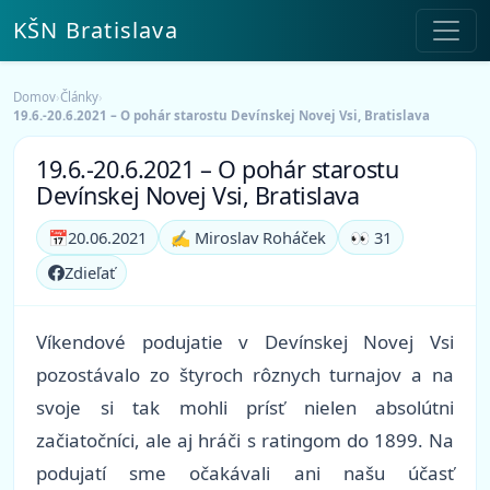
KŠN Bratislava
Domov
›
Články
›
19.6.-20.6.2021 – O pohár starostu Devínskej Novej Vsi, Bratislava
19.6.-20.6.2021 – O pohár starostu
Devínskej Novej Vsi, Bratislava
📅
20.06.2021
✍️ Miroslav Roháček
👀 31
Zdieľať
Víkendové podujatie v Devínskej Novej Vsi
pozostávalo zo štyroch rôznych turnajov a na
svoje si tak mohli prísť nielen absolútni
začiatočníci, ale aj hráči s ratingom do 1899. Na
podujatí sme očakávali ani našu účasť