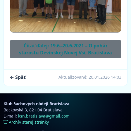
Čítať ďalej: 19.6.-20.6.2021 – O pohár
starostu Devínskej Novej Vsi, Bratislava
← Späť
Aktualizované:
20.01.2026 14:03
Klub šachových nádejí Bratislava
Beckovská 3, 821 04 Bratislava
E-mail:
ksn.bratislava@gmail.com
Archív starej stránky