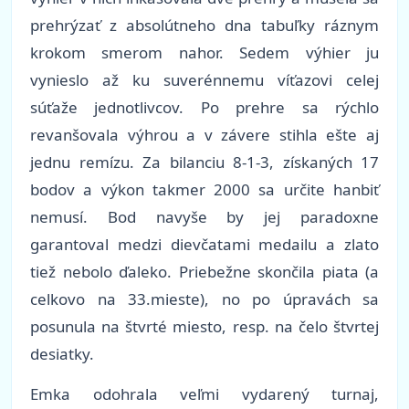
prehrýzať z absolútneho dna tabuľky ráznym
krokom smerom nahor. Sedem výhier ju
vynieslo až ku suverénnemu víťazovi celej
súťaže jednotlivcov. Po prehre sa rýchlo
revanšovala výhrou a v závere stihla ešte aj
jednu remízu. Za bilanciu 8-1-3, získaných 17
bodov a výkon takmer 2000 sa určite hanbiť
nemusí. Bod navyše by jej paradoxne
garantoval medzi dievčatami medailu a zlato
tiež nebolo ďaleko. Priebežne skončila piata (a
celkovo na 33.mieste), no po úpravách sa
posunula na štvrté miesto, resp. na čelo štvrtej
desiatky.
Emka odohrala veľmi vydarený turnaj,