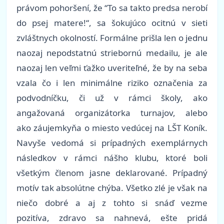
právom pohoršení, že “To sa takto predsa nerobí
do psej matere!“, sa šokujúco ocitnú v sieti
zvláštnych okolností. Formálne prišla len o jednu
naozaj nepodstatnú striebornú medailu, je ale
naozaj len veľmi ťažko uveriteľné, že by na seba
vzala čo i len minimálne riziko označenia za
podvodníčku, či už v rámci školy, ako
angažovaná organizátorka turnajov, alebo
ako záujemkyňa o miesto vedúcej na LŠT Koník.
Navyše vedomá si prípadných exemplárnych
následkov v rámci nášho klubu, ktoré boli
všetkým členom jasne deklarované. Prípadný
motív tak absolútne chýba. Všetko zlé je však na
niečo dobré a aj z tohto si snáď vezme
pozitíva, zdravo sa nahnevá, ešte pridá