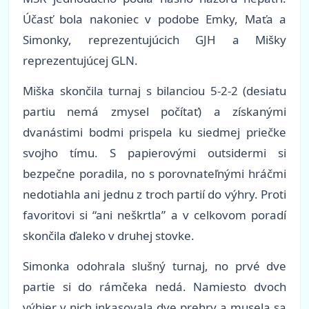
Účasť bola nakoniec v podobe Emky, Maťa a
Simonky, reprezentujúcich GJH a Mišky
reprezentujúcej GLN.
Miška skončila turnaj s bilanciou 5-2-2 (desiatu
partiu nemá zmysel počítať) a získanými
dvanástimi bodmi prispela ku siedmej priečke
svojho tímu. S papierovými outsidermi si
bezpečne poradila, no s porovnateľnými hráčmi
nedotiahla ani jednu z troch partií do výhry. Proti
favoritovi si “ani neškrtla” a v celkovom poradí
skončila ďaleko v druhej stovke.
Simonka odohrala slušný turnaj, no prvé dve
partie si do rámčeka nedá. Namiesto dvoch
výhier v nich inkasovala dve prehry a musela sa