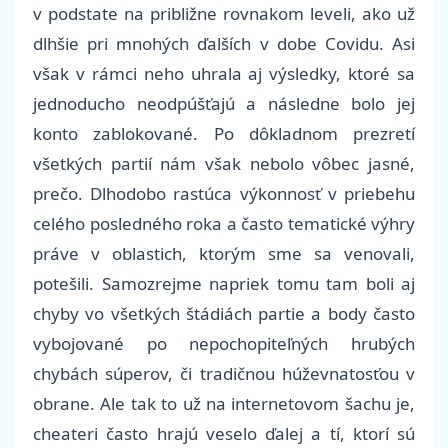
v podstate na približne rovnakom leveli, ako už
dlhšie pri mnohých ďalších v dobe Covidu. Asi
však v rámci neho uhrala aj výsledky, ktoré sa
jednoducho neodpúšťajú a následne bolo jej
konto zablokované. Po dôkladnom prezretí
všetkých partií nám však nebolo vôbec jasné,
prečo. Dlhodobo rastúca výkonnosť v priebehu
celého posledného roka a často tematické výhry
práve v oblastich, ktorým sme sa venovali,
potešili. Samozrejme napriek tomu tam boli aj
chyby vo všetkých štádiách partie a body často
vybojované po nepochopiteľných hrubých
chybách súperov, či tradičnou húževnatosťou v
obrane. Ale tak to už na internetovom šachu je,
cheateri často hrajú veselo ďalej a tí, ktorí sú