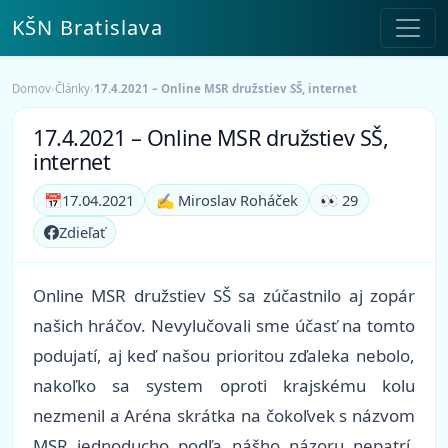
KŠN Bratislava
Domov
›
Články
›
17.4.2021 – Online MSR družstiev SŠ, internet
17.4.2021 – Online MSR družstiev SŠ,
internet
📅
17.04.2021
✍️ Miroslav Roháček
👀 29
Zdieľať
Online MSR družstiev SŠ sa zúčastnilo aj zopár
našich hráčov. Nevylučovali sme účasť na tomto
podujatí, aj keď našou prioritou zďaleka nebolo,
nakoľko sa system oproti krajskému kolu
nezmenil a Aréna skrátka na čokoľvek s názvom
MSR jednoducho podľa nášho názoru nepatrí.