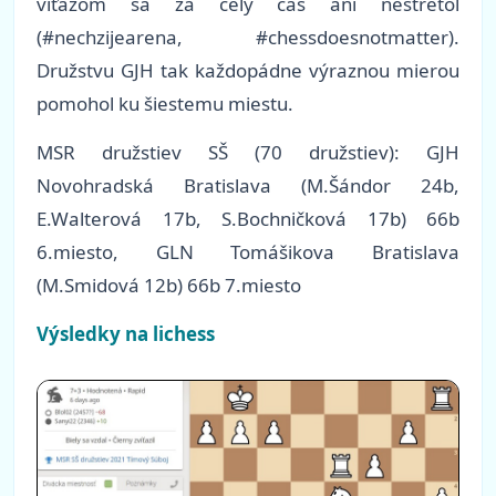
víťazom sa za celý čas ani nestretol
(#nechzijearena, #chessdoesnotmatter).
Družstvu GJH tak každopádne výraznou mierou
pomohol ku šiestemu miestu.
MSR družstiev SŠ (70 družstiev): GJH
Novohradská Bratislava (M.Šándor 24b,
E.Walterová 17b, S.Bochničková 17b) 66b
6.miesto, GLN Tomášikova Bratislava
(M.Smidová 12b) 66b 7.miesto
Výsledky na lichess