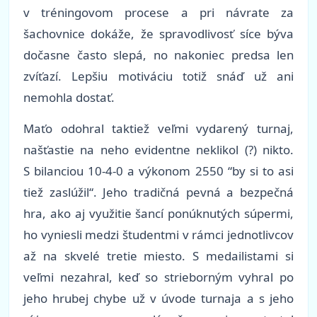
v tréningovom procese a pri návrate za
šachovnice dokáže, že spravodlivosť síce býva
dočasne často slepá, no nakoniec predsa len
zvíťazí. Lepšiu motiváciu totiž snáď už ani
nemohla dostať.
Maťo odohral taktiež veľmi vydarený turnaj,
našťastie na neho evidentne neklikol (?) nikto.
S bilanciou 10-4-0 a výkonom 2550 “by si to asi
tiež zaslúžil“. Jeho tradičná pevná a bezpečná
hra, ako aj využitie šancí ponúknutých súpermi,
ho vyniesli medzi študentmi v rámci jednotlivcov
až na skvelé tretie miesto. S medailistami si
veľmi nezahral, keď so strieborným vyhral po
jeho hrubej chybe už v úvode turnaja a s jeho