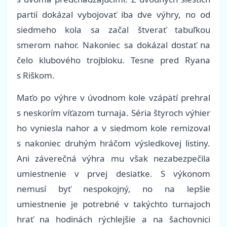
partií dokázal vybojovať iba dve výhry, no od
siedmeho kola sa začal štverať tabuľkou
smerom nahor. Nakoniec sa dokázal dostať na
čelo klubového trojbloku. Tesne pred Ryana
s Riškom.
Maťo po výhre v úvodnom kole vzápätí prehral
s neskorím víťazom turnaja. Séria štyroch výhier
ho vyniesla nahor a v siedmom kole remizoval
s nakoniec druhým hráčom výsledkovej listiny.
Ani záverečná výhra mu však nezabezpečila
umiestnenie v prvej desiatke. S výkonom
nemusí byť nespokojný, no na lepšie
umiestnenie je potrebné v takýchto turnajoch
hrať na hodinách rýchlejšie a na šachovnici