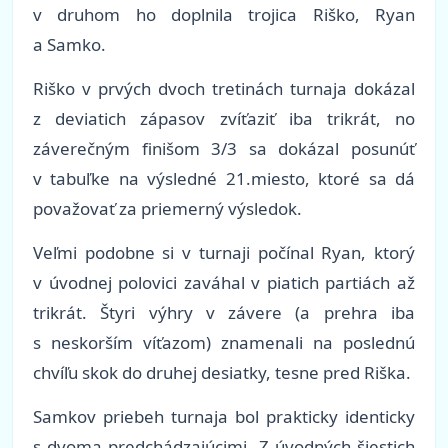
v druhom ho doplnila trojica Riško, Ryan
a Samko.
Riško v prvých dvoch tretinách turnaja dokázal
z deviatich zápasov zvíťaziť iba trikrát, no
záverečným finišom 3/3 sa dokázal posunúť
v tabuľke na výsledné 21.miesto, ktoré sa dá
považovať za priemerný výsledok.
Veľmi podobne si v turnaji počínal Ryan, ktorý
v úvodnej polovici zaváhal v piatich partiách až
trikrát. Štyri výhry v závere (a prehra iba
s neskorším víťazom) znamenali na poslednú
chvíľu skok do druhej desiatky, tesne pred Riška.
Samkov priebeh turnaja bol prakticky identicky
s dvoma predchádzajúcimi. Z úvodných šiestich