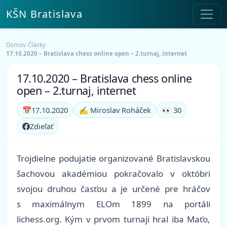
KŠN Bratislava
Domov
›
Články
›
17.10.2020 – Bratislava chess online open – 2.turnaj, internet
17.10.2020 – Bratislava chess online
open – 2.turnaj, internet
📅
17.10.2020
✍️ Miroslav Roháček
👀 30
Zdieľať
Trojdielne podujatie organizované Bratislavskou
šachovou akadémiou pokračovalo v októbri
svojou druhou časťou a je určené pre hráčov
s maximálnym ELOm 1899 na portáli
lichess.org. Kým v prvom turnaji hral iba Maťo,