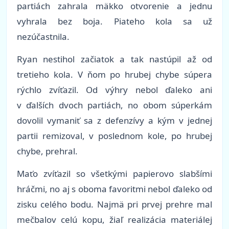
partiách zahrala mäkko otvorenie a jednu
vyhrala bez boja. Piateho kola sa už
nezúčastnila.
Ryan nestihol začiatok a tak nastúpil až od
tretieho kola. V ňom po hrubej chybe súpera
rýchlo zvíťazil. Od výhry nebol ďaleko ani
v ďalších dvoch partiách, no obom súperkám
dovolil vymaniť sa z defenzívy a kým v jednej
partii remizoval, v poslednom kole, po hrubej
chybe, prehral.
Maťo zvíťazil so všetkými papierovo slabšími
hráčmi, no aj s oboma favoritmi nebol ďaleko od
zisku celého bodu. Najmä pri prvej prehre mal
mečbalov celú kopu, žiaľ realizácia materiálej