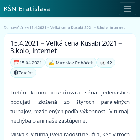
KŠN Bratislava
Domov
›
Články
›
15.4.2021 – Veľká cena Kusabi 2021 – 3.kolo, internet
15.4.2021 – Veľká cena Kusabi 2021 –
3.kolo, internet
📅
15.04.2021
✍️ Miroslav Roháček
👀 42
Zdieľať
Tretím kolom pokračovala séria jedenástich
podujatí, zložená zo štyroch paralelných
turnajov, rozdelených podľa výkonnosti. V turnaji
nechýbalo ani naše zastúpenie.
Miška si v turnaji veľa radosti neužila, keď v troch