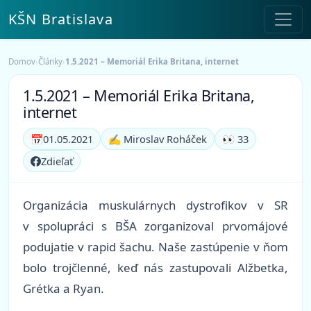
KŠN Bratislava
Domov
›
Články
›
1.5.2021 – Memoriál Erika Britana, internet
1.5.2021 – Memoriál Erika Britana,
internet
📅
01.05.2021
✍️ Miroslav Roháček
👀 33
Zdieľať
Organizácia muskulárnych dystrofikov v SR
v spolupráci s BŠA zorganizoval prvomájové
podujatie v rapid šachu. Naše zastúpenie v ňom
bolo trojčlenné, keď nás zastupovali Alžbetka,
Grétka a Ryan.