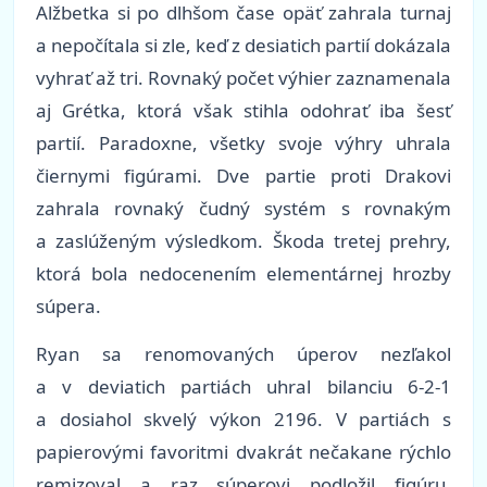
Alžbetka si po dlhšom čase opäť zahrala turnaj
a nepočítala si zle, keď z desiatich partií dokázala
vyhrať až tri. Rovnaký počet výhier zaznamenala
aj Grétka, ktorá však stihla odohrať iba šesť
partií. Paradoxne, všetky svoje výhry uhrala
čiernymi figúrami. Dve partie proti Drakovi
zahrala rovnaký čudný systém s rovnakým
a zaslúženým výsledkom. Škoda tretej prehry,
ktorá bola nedocenením elementárnej hrozby
súpera.
Ryan sa renomovaných úperov nezľakol
a v deviatich partiách uhral bilanciu 6-2-1
a dosiahol skvelý výkon 2196. V partiách s
papierovými favoritmi dvakrát nečakane rýchlo
remizoval a raz súperovi podložil figúru.