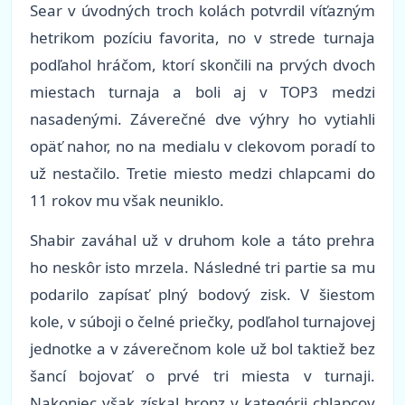
Sear v úvodných troch kolách potvrdil víťazným
hetrikom pozíciu favorita, no v strede turnaja
podľahol hráčom, ktorí skončili na prvých dvoch
miestach turnaja a boli aj v TOP3 medzi
nasadenými. Záverečné dve výhry ho vytiahli
opäť nahor, no na medialu v clekovom poradí to
už nestačilo. Tretie miesto medzi chlapcami do
11 rokov mu však neuniklo.
Shabir zaváhal už v druhom kole a táto prehra
ho neskôr isto mrzela. Následné tri partie sa mu
podarilo zapísať plný bodový zisk. V šiestom
kole, v súboji o čelné priečky, podľahol turnajovej
jednotke a v záverečnom kole už bol taktiež bez
šancí bojovať o prvé tri miesta v turnaji.
Nakoniec však získal bronz v kategórii chlapcov