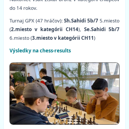
do 14 rokov.
Turnaj GPX (47 hráčov):
Sh.Sahidi 5b/7
5.miesto
(
2.miesto v kategórii CH14
),
Se.Sahidi 5b/7
6.miesto (
3.miesto v kategórii CH11
)
Výsledky na chess-results