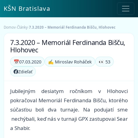
KŠN Bratislava
Domov
›
Články
›
7.3.2020 – Memoriál Ferdinanda Bišču, Hlohovec
7.3.2020 – Memoriál Ferdinanda Bišču,
Hlohovec
📅
07.03.2020
✍️ Miroslav Roháček
👀 53
Zdieľať
Jubilejným desiatym ročníkom v Hlohovci
pokračoval Memoriál Ferdinanda Bišču, ktorého
súčasťou boli dva turnaje. Na podujatí sme
nechýbali, keď nás v turnaji GPX zastupovai Sear
a Shabir.