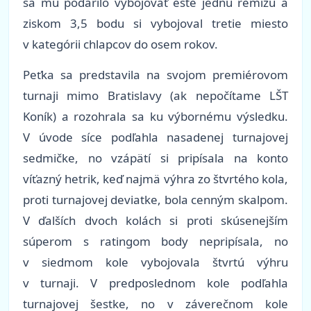
sa mu podarilo vybojovať ešte jednu remízu a
ziskom 3,5 bodu si vybojoval tretie miesto
v kategórii chlapcov do osem rokov.
Peťka sa predstavila na svojom premiérovom
turnaji mimo Bratislavy (ak nepočítame LŠT
Koník) a rozohrala sa ku výbornému výsledku.
V úvode síce podľahla nasadenej turnajovej
sedmičke, no vzápätí si pripísala na konto
víťazný hetrik, keď najmä výhra zo štvrtého kola,
proti turnajovej deviatke, bola cenným skalpom.
V ďalších dvoch kolách si proti skúsenejším
súperom s ratingom body nepripísala, no
v siedmom kole vybojovala štvrtú výhru
v turnaji. V predposlednom kole podľahla
turnajovej šestke, no v záverečnom kole