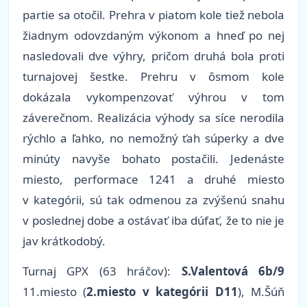
partie sa otočil. Prehra v piatom kole tiež nebola
žiadnym odovzdaným výkonom a hneď po nej
nasledovali dve výhry, pričom druhá bola proti
turnajovej šestke. Prehru v ôsmom kole
dokázala vykompenzovať výhrou v tom
záverečnom. Realizácia výhody sa síce nerodila
rýchlo a ľahko, no nemožný ťah súperky a dve
minúty navyše bohato postačili. Jedenáste
miesto, performace 1241 a druhé miesto
v kategórii, sú tak odmenou za zvýšenú snahu
v poslednej dobe a ostávať iba dúfať, že to nie je
jav krátkodobý.
Turnaj GPX (63 hráčov):
S.Valentová 6b/9
11.miesto (
2.miesto v kategórii D11
), M.Šúň