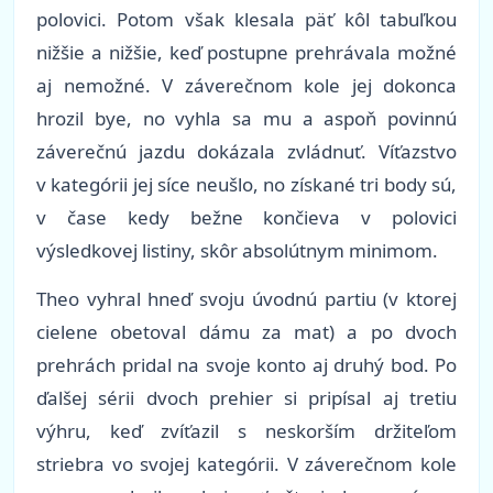
polovici. Potom však klesala päť kôl tabuľkou
nižšie a nižšie, keď postupne prehrávala možné
aj nemožné. V záverečnom kole jej dokonca
hrozil bye, no vyhla sa mu a aspoň povinnú
záverečnú jazdu dokázala zvládnuť. Víťazstvo
v kategórii jej síce neušlo, no získané tri body sú,
v čase kedy bežne končieva v polovici
výsledkovej listiny, skôr absolútnym minimom.
Theo vyhral hneď svoju úvodnú partiu (v ktorej
cielene obetoval dámu za mat) a po dvoch
prehrách pridal na svoje konto aj druhý bod. Po
ďalšej sérii dvoch prehier si pripísal aj tretiu
výhru, keď zvíťazil s neskorším držiteľom
striebra vo svojej kategórii. V záverečnom kole