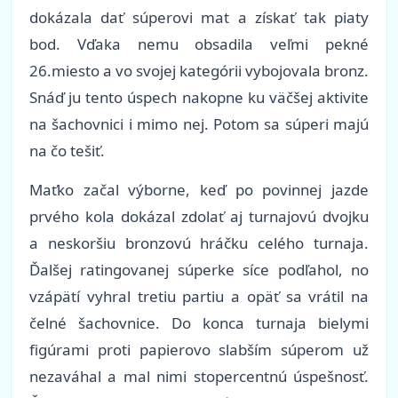
dokázala dať súperovi mat a získať tak piaty
bod. Vďaka nemu obsadila veľmi pekné
26.miesto a vo svojej kategórii vybojovala bronz.
Snáď ju tento úspech nakopne ku väčšej aktivite
na šachovnici i mimo nej. Potom sa súperi majú
na čo tešiť.
Maťko začal výborne, keď po povinnej jazde
prvého kola dokázal zdolať aj turnajovú dvojku
a neskoršiu bronzovú hráčku celého turnaja.
Ďalšej ratingovanej súperke síce podľahol, no
vzápätí vyhral tretiu partiu a opäť sa vrátil na
čelné šachovnice. Do konca turnaja bielymi
figúrami proti papierovo slabším súperom už
nezaváhal a mal nimi stopercentnú úspešnosť.