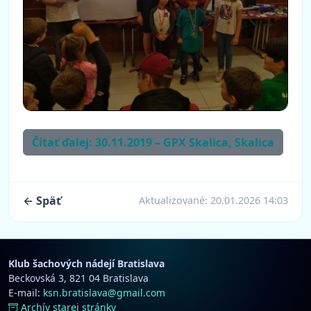
Čítať ďalej: 30.11.2019 – GPX Skalica, Skalica
← Späť
Aktualizované:
20.01.2026 14:03
Klub šachových nádejí Bratislava
Beckovská 3, 821 04 Bratislava
E-mail:
ksn.bratislava@gmail.com
Archív starej stránky