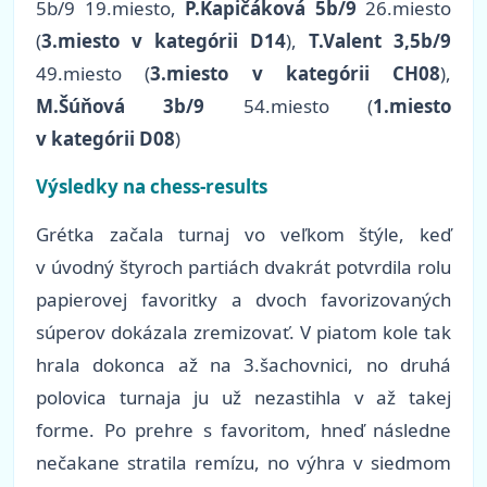
5b/9 19.miesto,
P.Kapičáková 5b/9
26.miesto
(
3.miesto v kategórii D14
),
T.Valent 3,5b/9
49.miesto (
3.miesto v kategórii CH08
),
M.Šúňová 3b/9
54.miesto (
1.miesto
v kategórii D08
)
Výsledky na chess-results
Grétka začala turnaj vo veľkom štýle, keď
v úvodný štyroch partiách dvakrát potvrdila rolu
papierovej favoritky a dvoch favorizovaných
súperov dokázala zremizovať. V piatom kole tak
hrala dokonca až na 3.šachovnici, no druhá
polovica turnaja ju už nezastihla v až takej
forme. Po prehre s favoritom, hneď následne
nečakane stratila remízu, no výhra v siedmom