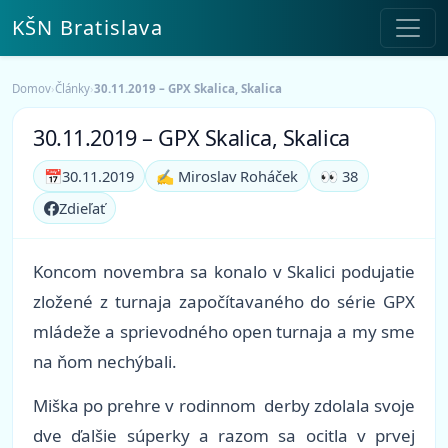
KŠN Bratislava
Domov
›
Články
›
30.11.2019 – GPX Skalica, Skalica
30.11.2019 – GPX Skalica, Skalica
📅
30.11.2019
✍️ Miroslav Roháček
👀 38
Zdieľať
Koncom novembra sa konalo v Skalici podujatie
zložené z turnaja započítavaného do série GPX
mládeže a sprievodného open turnaja a my sme
na ňom nechýbali.
Miška po prehre v rodinnom derby zdolala svoje
dve ďalšie súperky a razom sa ocitla v prvej