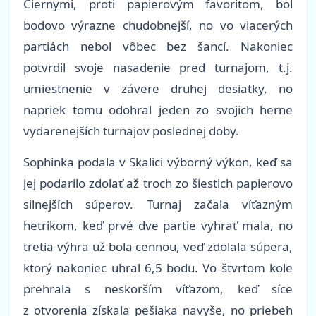
Čiernymi, proti papierovým favoritom, bol
bodovo výrazne chudobnejší, no vo viacerých
partiách nebol vôbec bez šancí. Nakoniec
potvrdil svoje nasadenie pred turnajom, t.j.
umiestnenie v závere druhej desiatky, no
napriek tomu odohral jeden zo svojich herne
vydarenejších turnajov poslednej doby.
Sophinka podala v Skalici výborný výkon, keď sa
jej podarilo zdolať až troch zo šiestich papierovo
silnejších súperov. Turnaj začala víťazným
hetrikom, keď prvé dve partie vyhrať mala, no
tretia výhra už bola cennou, veď zdolala súpera,
ktorý nakoniec uhral 6,5 bodu. Vo štvrtom kole
prehrala s neskorším víťazom, keď síce
z otvorenia získala pešiaka navyše, no priebeh