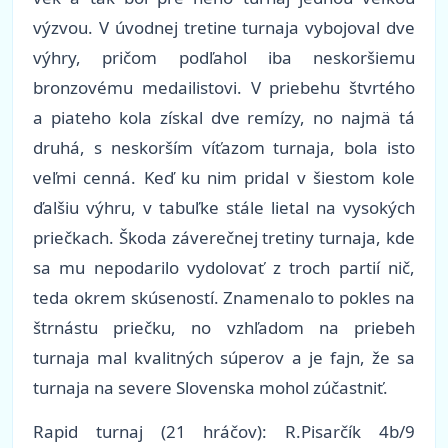
výzvou. V úvodnej tretine turnaja vybojoval dve
výhry, pričom podľahol iba neskoršiemu
bronzovému medailistovi. V priebehu štvrtého
a piateho kola získal dve remízy, no najmä tá
druhá, s neskorším víťazom turnaja, bola isto
veľmi cenná. Keď ku nim pridal v šiestom kole
ďalšiu výhru, v tabuľke stále lietal na vysokých
priečkach. Škoda záverečnej tretiny turnaja, kde
sa mu nepodarilo vydolovať z troch partií nič,
teda okrem skúseností. Znamenalo to pokles na
štrnástu priečku, no vzhľadom na priebeh
turnaja mal kvalitných súperov a je fajn, že sa
turnaja na severe Slovenska mohol zúčastniť.
Rapid turnaj (21 hráčov): R.Pisarčík 4b/9