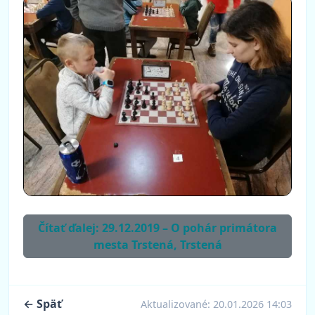
Čítať ďalej: 29.12.2019 – O pohár primátora
mesta Trstená, Trstená
← Späť
Aktualizované:
20.01.2026 14:03