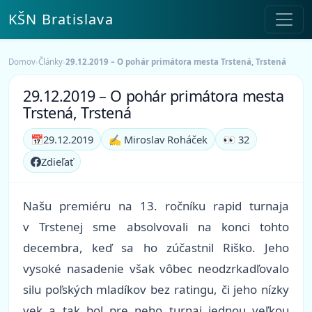
KŠN Bratislava
Domov
›
Články
›
29.12.2019 – O pohár primátora mesta Trstená, Trstená
29.12.2019 – O pohár primátora mesta
Trstená, Trstená
📅
29.12.2019
✍️ Miroslav Roháček
👀 32
Zdieľať
Našu premiéru na 13. ročníku rapid turnaja
v Trstenej sme absolvovali na konci tohto
decembra, keď sa ho zúčastnil Riško. Jeho
vysoké nasadenie však vôbec neodzrkadľovalo
silu poľských mladíkov bez ratingu, či jeho nízky
vek a tak bol pre neho turnaj jednou veľkou