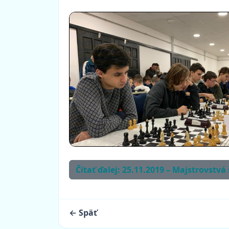
Čítať ďalej: 25.11.2019 – Majstrovstv
← Späť