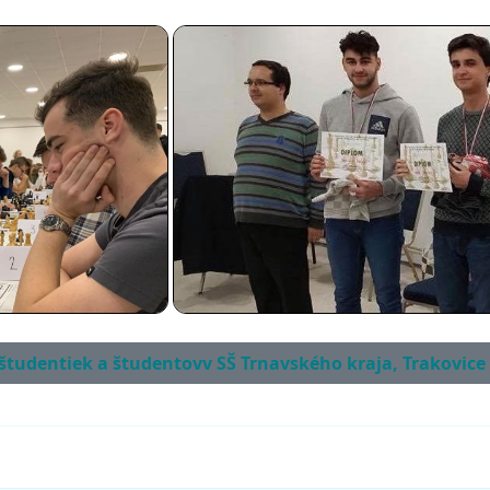
á študentiek a študentovv SŠ Trnavského kraja, Trakovice