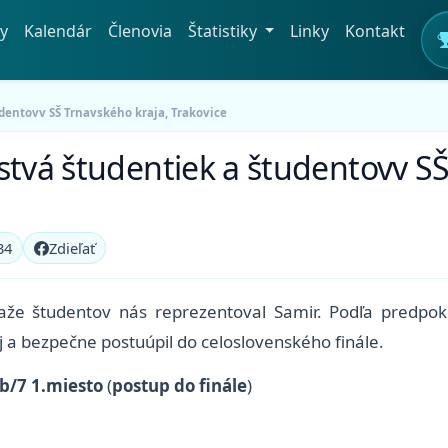
y
Kalendár
Členovia
Štatistiky
Linky
Kontakt
dentovv SŠ Trnavského kraja, Trakovice
stvá študentiek a študentovv SŠ
34
Zdieľať
aže študentov nás reprezentoval Samir. Podľa predpok
 a bezpečne postuúpil do celoslovenského finále.
7b/7 1.miesto
(
postup do finále
)