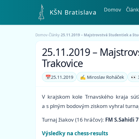
Domov
Článk
KŠN Bratislava
Domov
›
Články
›
25.11.2019 – Majstrovstvá študentiek a štu
25.11.2019 – Majstrov
Trakovice
📅
25.11.2019
✍️ Miroslav Roháček
👀 
V krajskom kole Trnavského kraja súť
a s plným bodovým ziskom vyhral turnaj
Turnaj žiakov (16 hráčov):
FM S.Sahidi 
Výsledky na chess-results