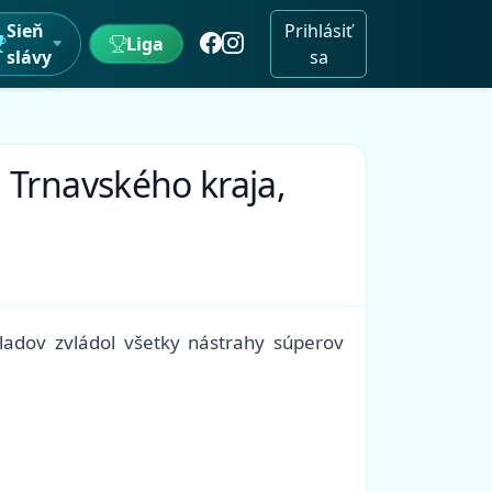
Sieň
Prihlásiť
Liga
slávy
sa
 Trnavského kraja,
ladov zvládol všetky nástrahy súperov