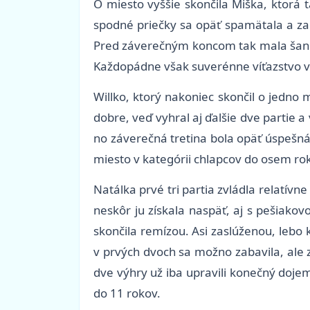
O miesto vyššie skončila Miška, ktorá t
spodné priečky sa opäť spamätala a zača
Pred záverečným koncom tak mala šancu
Každopádne však suverénne víťazstvo v 
Willko, ktorý nakoniec skončil o jedno
dobre, veď vyhral aj ďalšie dve partie a v
no záverečná tretina bola opäť úspešná, 
miesto v kategórii chlapcov do osem ro
Natálka prvé tri partia zvládla relatívne
neskôr ju získala naspäť, aj s pešiako
skončila remízou. Asi zaslúženou, lebo k
v prvých dvoch sa možno zabavila, ale
dve výhry už iba upravili konečný dojem
do 11 rokov.