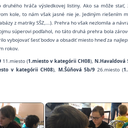
 druhého hráča výsledkovej listiny. Ako sa môže stať,
m kole, to nám však jasné nie je. Jediným riešením m
tabázy z matriky SŠZ,...). Prehra ho však nezlomila a návr
 svojmu súperovi podľahol, no táto druhá prehra bola zár
lo vybojovať šesť bodov a obsadiť miesto hneď za najlep
em rokov.
9
11.miesto (
1.miesto v kategórii CH08
),
N.Havaldová 
esto v kategórii CH08
),
M.Šúňová 5b/9
26.miesto (
1