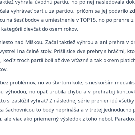
aktiež vyhrala úvodnú partiu, no po nej nasledovala dok
la vyhrávať partiu za partiou, pričom sa jej podarilo zdo
 na šesť bodov a umiestnenie v TOP15, no po prehre z to
kategórii dievčat do osem rokov.
 miesto nad Miškou. Začal taktiež výhrou a ani prehra v
ystrelil na čelné stoly. Prišli síce dve prehry s hráčmi, kt
keď z troch partií boli až dve víťazné a tak okrem piatic
kov.
 bez problémov, no vo štvrtom kole, s neskorším medailisto
vou výhodou, no opäť urobila chybu a v prehratej koncov
to si zaslúžil vyhrať? Z následnej série prehier idú všet
 za šachovnicou to body neprináša a v tretej jednoducho
, ale viac ako priemerný výsledok z toho nebol. Paradoxne