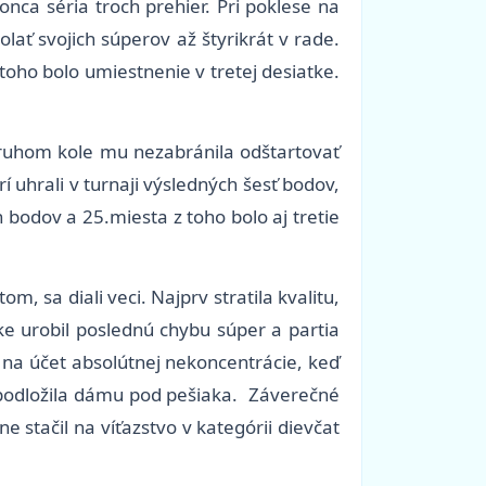
onca séria troch prehier. Pri poklese na
lať svojich súperov až štyrikrát v rade.
ho bolo umiestnenie v tretej desiatke.
 druhom kole mu nezabránila odštartovať
orí uhrali v turnaji výsledných šesť bodov,
h bodov a 25.miesta z toho bolo aj tretie
m, sa diali veci. Najprv stratila kvalitu,
ke urobil poslednú chybu súper a partia
ky na účet absolútnej nekoncentrácie, keď
 podložila dámu pod pešiaka. Záverečné
 stačil na víťazstvo v kategórii dievčat