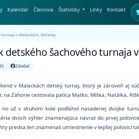
y
Kalendár
Členovia
Štatistiky
Linky
Kontakt
o turnaja v Malackách, Malacky
ík detského šachového turnaja 
35
Zdieľať
end v Malackách detský turnaj, ktorý je zároveň aj sú
c na Záhorie cestovala pätica Maťko, Miška, Natálka, Rišk
 no už v druhom kole podľahol nasadenej dvojke turnaj
éria dvoch výhier znamenajúca návrat do prvej polovice
hry predsa len znamenali umiestnenie v lepšej polovici t