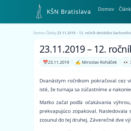
Domov
Článk
KŠN Bratislava
Domov
›
Články
›
23.11.2019 – 12. ročník detského šachovéh
23.11.2019 – 12. ročn
📅
23.11.2019
✍️ Miroslav Roháček
👀 
Dvanástym ročníkom pokračoval cez vík
isté, že turnaja sa zúčastníme a nakonie
Maťko začal podľa očakávania výhrou,
prekvapujúco zopakoval. Nasledovala s
zosunul do tej druhej. Záverečné dve vý