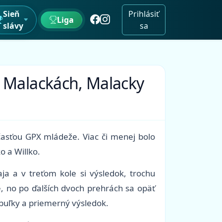
Sieň
Prihlásiť
Liga
slávy
sa
v Malackách, Malacky
časťou GPX mládeže. Viac či menej bolo
o a Willko.
a a v treťom kole si výsledok, trochu
, no po ďalších dvoch prehrách sa opäť
abuľky a priemerný výsledok.