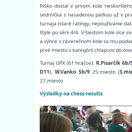
Riško dostal v prvom kole neskoršieho
sedmička s nasadenou päťkou už v prvo
turnaja (staré ratingy, nepoužívanie da
štýle po sérii 4/4. V šiestom kole síce
a výhre v záverečnom kole sa mu podari
prvé miesto v kategórii chlapcov do os
Turnaj GPX (61 hráčov):
R.Pisarčík 6b/
D11
),
W.Vanko 5b/9
25.miesto (
3.mi
27.miesto
Výsledky na chess-results