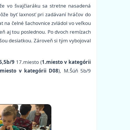
 že vo švajčiaráku sa stretne nasadená
ôže byť laxnosť pri zadávaní hráčov do
at na čelné šachovnice zvládol vo veľkou
oveň aj tou poslednou. Po dvoch remízach
šou desiatkou. Zároveň si tým vybojoval
5,5b/9
17.miesto (
1.miesto v kategórii
.miesto v kategórii D08
), M.Šúň 5b/9