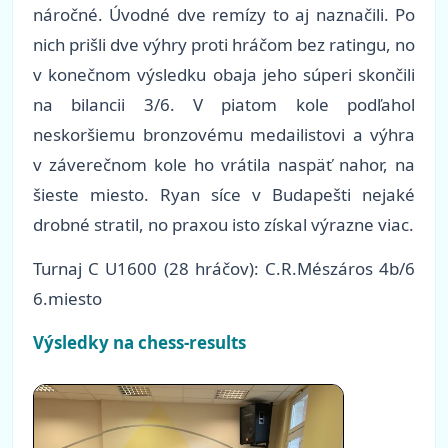
náročné. Úvodné dve remízy to aj naznačili. Po
nich prišli dve výhry proti hráčom bez ratingu, no
v konečnom výsledku obaja jeho súperi skončili
na bilancii 3/6. V piatom kole podľahol
neskoršiemu bronzovému medailistovi a výhra
v záverečnom kole ho vrátila naspäť nahor, na
šieste miesto. Ryan síce v Budapešti nejaké
drobné stratil, no praxou isto získal výrazne viac.
Turnaj C U1600 (28 hráčov): C.R.Mészáros 4b/6
6.miesto
Výsledky na chess-results