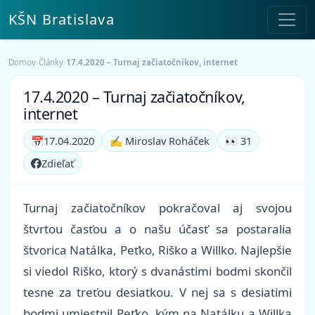
KŠN Bratislava
Domov
›
Články
›
17.4.2020 – Turnaj začiatočníkov, internet
17.4.2020 – Turnaj začiatočníkov,
internet
📅
17.04.2020
✍️ Miroslav Roháček
👀 31
Zdieľať
Turnaj začiatočníkov pokračoval aj svojou
štvrtou časťou a o našu účasť sa postaralia
štvorica Natálka, Peťko, Riško a Willko. Najlepšie
si viedol Riško, ktorý s dvanástimi bodmi skončil
tesne za treťou desiatkou. V nej sa s desiatimi
bodmi umiestnil Peťko, kým na Natálku a Willka