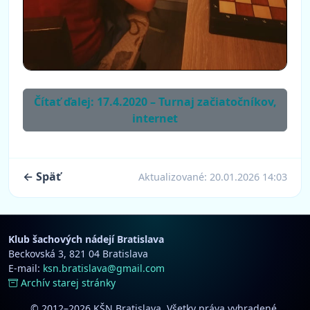
Čítať ďalej: 17.4.2020 – Turnaj začiatočníkov,
internet
← Späť
Aktualizované:
20.01.2026 14:03
Klub šachových nádejí Bratislava
Beckovská 3, 821 04 Bratislava
E-mail:
ksn.bratislava@gmail.com
Archív starej stránky
© 2012–2026 KŠN Bratislava. Všetky práva vyhradené.