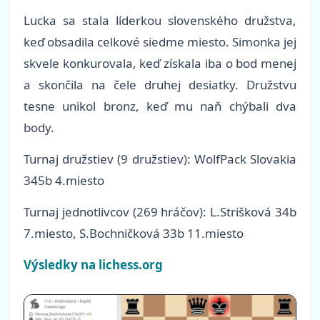
Lucka sa stala líderkou slovenského družstva,
keď obsadila celkové siedme miesto. Simonka jej
skvele konkurovala, keď získala iba o bod menej
a skončila na čele druhej desiatky. Družstvu
tesne unikol bronz, keď mu naň chýbali dva
body.
Turnaj družstiev (9 družstiev): WolfPack Slovakia
345b 4.miesto
Turnaj jednotlivcov (269 hráčov): L.Strišková 34b
7.miesto, S.Bochničková 33b 11.miesto
Výsledky na lichess.org