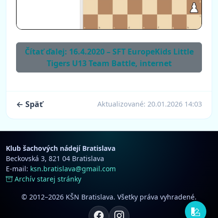
Čítať ďalej: 16.4.2020 – SFT EuropeKids Little
Tigers U13 Team Battle, internet
← Späť
Aktualizované:
20.01.2026 14:03
Klub šachových nádejí Bratislava
Beckovská 3, 821 04 Bratislava
E-mail:
ksn.bratislava@gmail.com
Archív starej stránky
© 2012–2026 KŠN Bratislava. Všetky práva vyhradené.