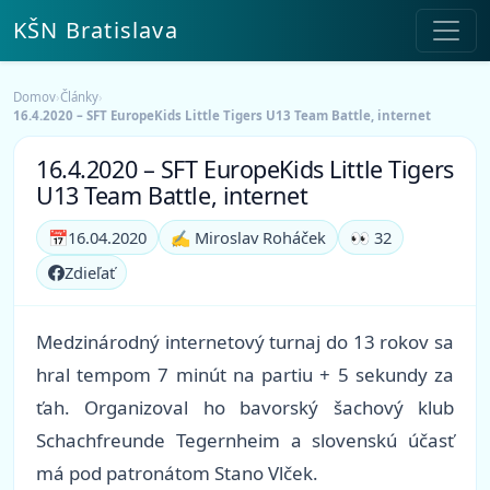
KŠN Bratislava
Domov
›
Články
›
16.4.2020 – SFT EuropeKids Little Tigers U13 Team Battle, internet
16.4.2020 – SFT EuropeKids Little Tigers
U13 Team Battle, internet
📅
16.04.2020
✍️ Miroslav Roháček
👀 32
Zdieľať
Medzinárodný internetový turnaj do 13 rokov sa
hral tempom 7 minút na partiu + 5 sekundy za
ťah. Organizoval ho bavorský šachový klub
Schachfreunde Tegernheim a slovenskú účasť
má pod patronátom Stano Vlček.