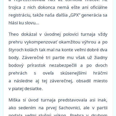
trojica z nich dokonca nemá ešte ani oficiálne
registráciu, takže naša ďalšia „GPX“ generácia sa
hlási ku slovu...
Theo dokázal v úvodnej polovici turnaja vždy
prehru vykompenzovať okamžitou výhrou a po
štyroch kolách tak mal na konte veľmi dobré dva
body. Záverečné tri partie mu však už žiadny
bodový prírastok nezabezpečili a po dvoch
prehrách s oveľa skúsenejšími hráčmi
a následne aj tej záverečnej, obsadil miesto
v piatej desiatke.
Miška si úvod turnaja predstavovala asi inak,
ako sedením na prvej šachovnici, ale v partii
podala veľmi slušný výkon. Prehra v druhom