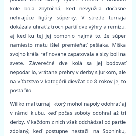
kole bola zbytočná, keď nevyužila dočasne
nehrajúce figúry súperky. V strede turnaja
dokázala uhrať z troch partií dve výhry a remízu,
aj keď ku tej jej pomohlo najmä to, že súper
namiesto matu išiel premieňať pešiaka. Miška
svojho kráľa rafinovane zapatovala a slzy boli na
svete. Záverečné dve kolá sa jej bodovať
nepodarilo, vrátane prehry v derby s Jurkom, ale
na víťazstvo v kategórii dievčat do 8 rokov jej to
postačilo.
Willko mal turnaj, ktorý mohol napoly odohrať aj
v rámci klubu, keď počas soboty odohral až tri
derby. V každom z nich však odchádzal od partie
zdolaný, keď postupne nestačil na Sophinku,