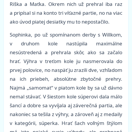
Riška a Maťka. Okrem nich už prehral iba raz
a pripísal si na konto tri víťazné partie, no na viac
ako úvod piatej desiatky mu to nepostačilo.
Sophinka, po už spomínanom derby s Willkom,
v druhom kole nastúpila maximálne
nesústredená a prehrala skôr, ako sa začalo
hrať. Výhra v treťom kole ju nasmerovala do
prvej polovice, no naspäť ju zrazili dve, vzhľadom
na ich priebeh, absolútne zbytočné prehry.
Najmä „samomat“ v piatom kole by sa už dávno
nemal stávať. V šiestom kole súperovi dala málo
šancí a dobre sa vyvíjala aj záverečná partia, ale
nakoniec sa tešila z výhry, a zároveň aj z medaily
v kategórii, súperka. Hrať šach voľným štýlom
má isto nejaké svoje výhody, ale prehnaná