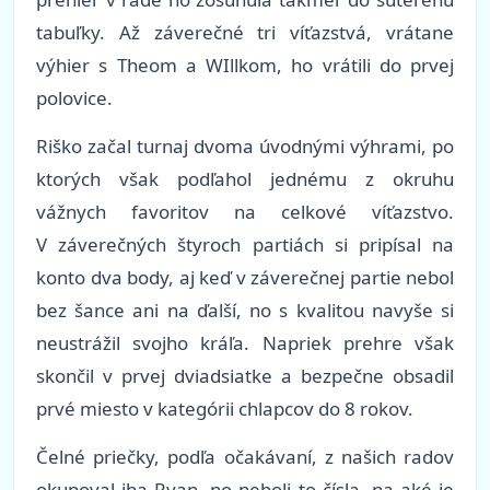
tabuľky. Až záverečné tri víťazstvá, vrátane
výhier s Theom a WIllkom, ho vrátili do prvej
polovice.
Riško začal turnaj dvoma úvodnými výhrami, po
ktorých však podľahol jednému z okruhu
vážnych favoritov na celkové víťazstvo.
V záverečných štyroch partiách si pripísal na
konto dva body, aj keď v záverečnej partie nebol
bez šance ani na ďalší, no s kvalitou navyše si
neustrážil svojho kráľa. Napriek prehre však
skončil v prvej dviadsiatke a bezpečne obsadil
prvé miesto v kategórii chlapcov do 8 rokov.
Čelné priečky, podľa očakávaní, z našich radov
okupoval iba Ryan, no neboli to čísla, na aké je