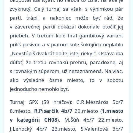
zvyknutý. Celý turnaj sa však, s výnimkou pár
partí, trápil a nakoniec môže byť rád, že
v záverečnej partii dokázal dokonale otočiť jej
priebeh. V treťom kole hral gambitový variant
príliš pasívne a v piatom kole šokujúco neplatilo
„Nevstúpiš dvakrát do tej istej rieky!“. Ostáva iba
dúfať, že tretiu rovnakú prehru, paradoxne, aj
s rovnakým súperom, už nezaznamená. Na viac,
ako výsledné ôsme miesto, to v sobotu
jednoducho nemohlo byť.
Turnaj GPX (59 hráčov): C.R.Mészáros 5b/7
8.miesto,
R.Pisarčík 4b/7
20.miesto (
1.miesto
v kategórii CH08
), M.Šúň 4b/7 22.miesto,
J.Lehocký 4b/7 23.miesto, S.Valentová 3b/7