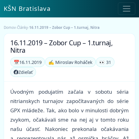
KŠN Bratislava
Domov
›
Články
›
16.11.2019 – Zobor Cup – 1.turnaj, Nitra
16.11.2019 – Zobor Cup – 1.turnaj,
Nitra
📅
16.11.2019
✍️ Miroslav Roháček
👀 31
Zdieľať
Úvodným podujatím začala v sobotu séria
nitrianskych turnajov započítavaných do série
GPX mládeže. Tak, ako bolo v minulosti dobrým
zvykom, očakávali sme na nej aj v tomto roku
našu účasť. Nakoniec prekonala očakávania
a reprezentovala nás až osmička hráčov. Až