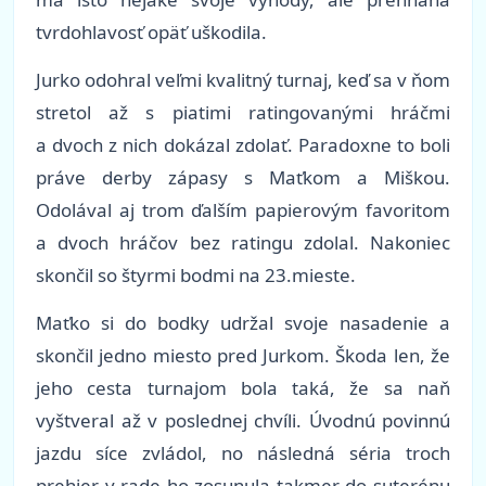
tvrdohlavosť opäť uškodila.
Jurko odohral veľmi kvalitný turnaj, keď sa v ňom
stretol až s piatimi ratingovanými hráčmi
a dvoch z nich dokázal zdolať. Paradoxne to boli
práve derby zápasy s Maťkom a Miškou.
Odolával aj trom ďalším papierovým favoritom
a dvoch hráčov bez ratingu zdolal. Nakoniec
skončil so štyrmi bodmi na 23.mieste.
Maťko si do bodky udržal svoje nasadenie a
skončil jedno miesto pred Jurkom. Škoda len, že
jeho cesta turnajom bola taká, že sa naň
vyštveral až v poslednej chvíli. Úvodnú povinnú
jazdu síce zvládol, no následná séria troch
prehier v rade ho zosunula takmer do suterénu