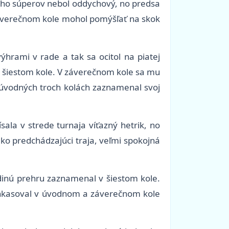
 jeho súperov nebol oddychový, no predsa
v záverečnom kole mohol pomýšľať na skok
hrami v rade a tak sa ocitol na piatej
 a šiestom kole. V záverečnom kole sa mu
v úvodných troch kolách zaznamenal svoj
sala v strede turnaja víťazný hetrik, no
ko predchádzajúci traja, veľmi spokojná
edinú prehru zaznamenal v šiestom kole.
 inkasoval v úvodnom a záverečnom kole