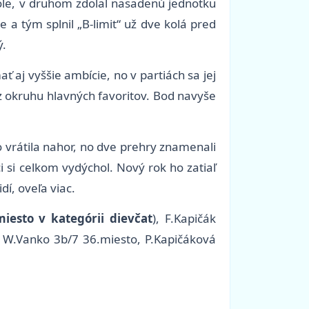
ole, v druhom zdolal nasadenú jednotku
a tým splnil „B-limit“ už dve kolá pred
ý.
 aj vyššie ambície, no v partiách sa jej
 z okruhu hlavných favoritov. Bod navyše
 vrátila nahor, no dve prehry znamenali
 si celkom vydýchol. Nový rok ho zatiaľ
dí, oveľa viac.
miesto v kategórii dievčat
), F.Kapičák
, W.Vanko 3b/7 36.miesto, P.Kapičáková