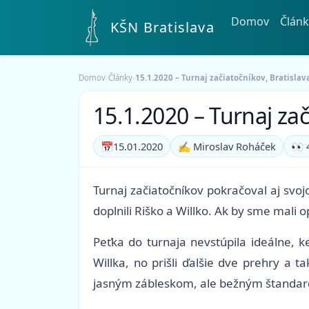
Domov
Článk
KŠN Bratislava
Domov
›
Články
›
15.1.2020 – Turnaj začiatočníkov, Bratislav
15.1.2020 – Turnaj zač
📅
15.01.2020
✍️ Miroslav Roháček
👀 
Turnaj začiatočníkov pokračoval aj svo
doplnili Riško a Willko. Ak by sme mali 
Peťka do turnaja nevstúpila ideálne, 
Willka, no prišli ďalšie dve prehry a t
jasným zábleskom, ale bežným štandardom