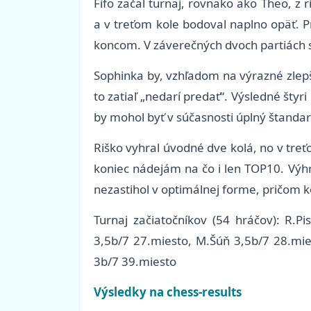
Fifo začal turnaj, rovnako ako Theo, 
a v treťom kole bodoval naplno opäť. P
koncom. V záverečných dvoch partiách sa
Sophinka by, vzhľadom na výrazné zlepše
to zatiaľ „nedarí predať“. Výsledné šty
by mohol byť v súčasnosti úplný štandard
Riško vyhral úvodné dve kolá, no v tre
koniec nádejám na čo i len TOP10. Výhr
nezastihol v optimálnej forme, pričom kom
Turnaj začiatočníkov (54 hráčov): R.P
3,5b/7 27.miesto, M.Šúň 3,5b/7 28.mie
3b/7 39.miesto
Výsledky na chess-results