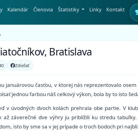
y
Kalendár
Členovia
Štatistiky
Linky
Kontakt
a
iatočníkov, Bratislava
40
Zdieľať
jou januárovou časťou, v ktorej nás reprezentovalo osem 
opísať jednou farbou náš celkový výkon, bola by to isto še
keď v úvodných dvoch kolách prehrala obe partie. V klu
ak až záverečné dve výhry ju priblížili ku stredu tabuľk
, isto by sme sa v jej prípade o troch bodoch pri najbliž