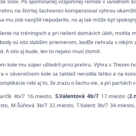
z ríše snov. Po spomínanej vzájomnej remíze v úvodnom k
rehru na štvrtej šachovnici kompenzoval výhrou okamžite 
 mu zisk navýšiť nepodarilo, no aj tak môže byť spokojn
nie na tréningoch a pri riešení domácich úloh, mohla mať
ri body sú isto slabším priemerom, keďže nehrala s nikým
. A isto aj bude, len to nejako musí zlomiť.
ťom kole mu súper uštedril prvú prehru. Výhra s Theom ho
a v záverečnom kole sa taktiež nerodila ľahko a na konci
plikácie robí aj to, že zrazu o šachu vie, a pri partiách vi
isarčík 4b/7 16.miesto,
S.Valentová 4b/7
17.miesto (
2.
sto, M.Šúňová 3b/7 32.miesto, T.Valent 3b/7 34.miesto