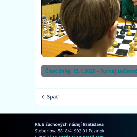
Čítať ďalej: 15.1.2020 – Turnaj začiato
← Späť
Klub šachových nádejí Bratislava
Steberlova 5818/4, 902 01 Pezinok