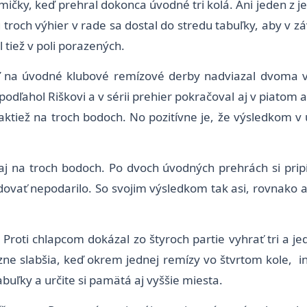
edmičky, keď prehral dokonca úvodné tri kolá. Ani jeden z
ou troch výhier v rade sa dostal do stredu tabuľky, aby 
 tiež v poli porazených.
ď na úvodné klubové remízové derby nadviazal dvoma vý
podľahol Riškovi a v sérii prehier pokračoval aj v piatom
 taktiež na troch bodoch. No pozitívne je, že výsledkom 
aj na troch bodoch. Po dvoch úvodných prehrách si pripí
dovať nepodarilo. So svojim výsledkom tak asi, rovnako a
 Proti chlapcom dokázal zo štyroch partie vyhrať tri a j
razne slabšia, keď okrem jednej remízy vo štvrtom kole,
abuľky a určite si pamätá aj vyššie miesta.