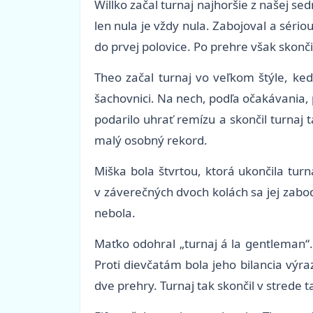
Willko začal turnaj najhoršie z našej s
len nula je vždy nula. Zabojoval a séri
do prvej polovice. Po prehre však skončil
Theo začal turnaj vo veľkom štýle, ke
šachovnici. Na nech, podľa očakávania, 
podarilo uhrať remízu a skončil turnaj
malý osobný rekord.
Miška bola štvrtou, ktorá ukončila turn
v záverečných dvoch kolách sa jej zabo
nebola.
Maťko odohral „turnaj á la gentleman“.
Proti dievčatám bola jeho bilancia vý
dve prehry. Turnaj tak skončil v strede t