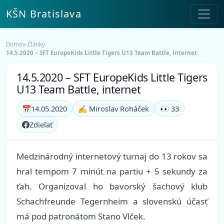
KŠN Bratislava
Domov
›
Články
›
14.5.2020 – SFT EuropeKids Little Tigers U13 Team Battle, internet
14.5.2020 – SFT EuropeKids Little Tigers
U13 Team Battle, internet
📅
14.05.2020
✍️ Miroslav Roháček
👀 33
Zdieľať
Medzinárodný internetový turnaj do 13 rokov sa
hral tempom 7 minút na partiu + 5 sekundy za
ťah. Organizoval ho bavorský šachový klub
Schachfreunde Tegernheim a slovenskú účasť
má pod patronátom Stano Vlček.