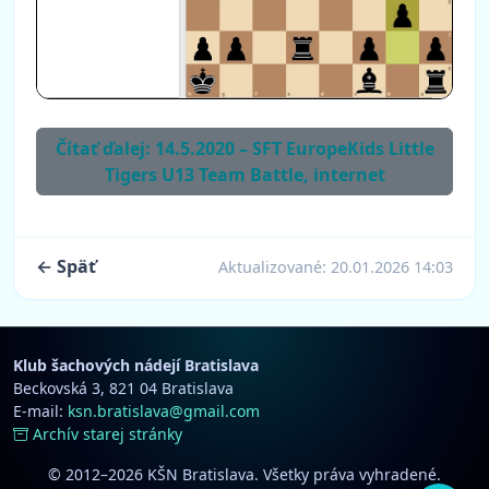
Čítať ďalej: 14.5.2020 – SFT EuropeKids Little
Tigers U13 Team Battle, internet
← Späť
Aktualizované:
20.01.2026 14:03
Klub šachových nádejí Bratislava
Beckovská 3, 821 04 Bratislava
E-mail:
ksn.bratislava@gmail.com
Archív starej stránky
© 2012–2026 KŠN Bratislava. Všetky práva vyhradené.