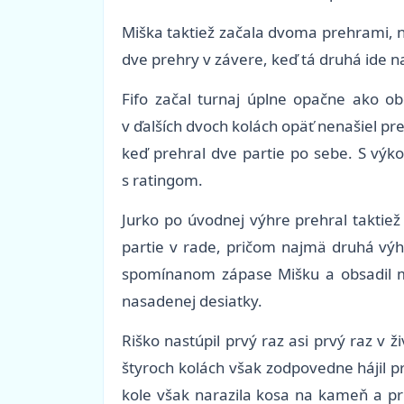
Miška taktiež začala dvoma prehrami, no
dve prehry v závere, keď tá druhá ide na 
Fifo začal turnaj úplne opačne ako o
v ďalších dvoch kolách opäť nenašiel pr
keď prehral dve partie po sebe. S výko
s ratingom.
Jurko po úvodnej výhre prehral taktiež
partie v rade, pričom najmä druhá výh
spomínanom zápase Mišku a obsadil mi
nasadenej desiatky.
Riško nastúpil prvý raz asi prvý raz v
štyroch kolách však zodpovedne hájil p
kole však narazila kosa na kameň a pri