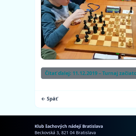
Čítať ďalej: 11.12.2019 – Turnaj začiat
← Späť
Klub šachových nádejí Bratislava
Beckovská 3, 821 04 Bratislava