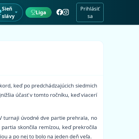
Sieň
Prihlásiť
Liga
slávy
sa
ekord, keď po predchádzajúcich siedmich
ižšia účasť v tomto ročníku, keď viacerí
 turnaji úvodné dve partie prehrala, no
partia skončila remízou, keď prekročila
ou a po nej to bolo na jeden deň veľa.