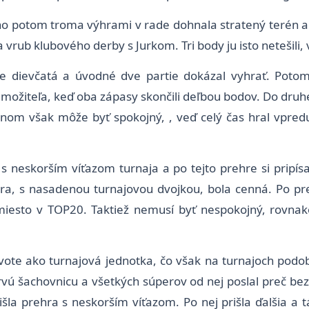
 potom troma výhrami v rade dohnala stratený terén a vy
vrub klubového derby s Jurkom. Tri body ju isto netešili, v
be dievčatá a úvodné dve partie dokázal vyhrať. Potom
emožiteľa, keď oba zápasy skončili deľbou bodov. Do dru
nom však môže byť spokojný, , veď celý čas hral vpredu
 s neskorším víťazom turnaja a po tejto prehre si pripís
ra, s nasadenou turnajovou dvojkou, bola cenná. Po pre
esto v TOP20. Taktiež nemusí byť nespokojný, rovnako
 živote ako turnajová jednotka, čo však na turnajoch p
rvú šachovnicu a všetkých súperov od nej poslal preč b
šla prehra s neskorším víťazom. Po nej prišla ďalšia a