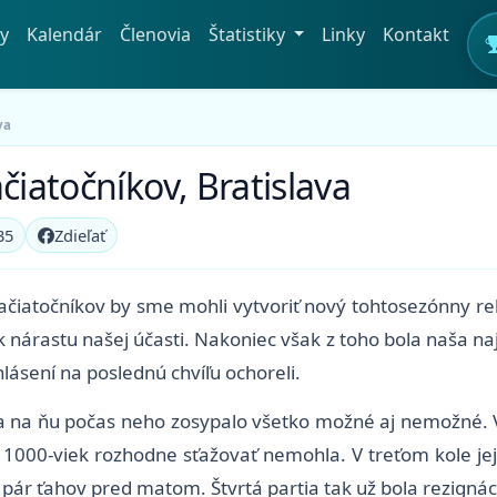
y
Kalendár
Členovia
Štatistiky
Linky
Kontakt
va
čiatočníkov, Bratislava
35
Zdieľať
začiatočníkov by sme mohli vytvoriť nový tohtosezónny r
 nárastu našej účasti. Nakoniec však z toho bola naša najn
hlásení na poslednú chvíľu ochoreli.
 sa na ňu počas neho zosypalo všetko možné aj nemožné. V
 1000-viek rozhodne sťažovať nemohla. V treťom kole jej 
ár ťahov pred matom. Štvrtá partia tak už bola rezignáci