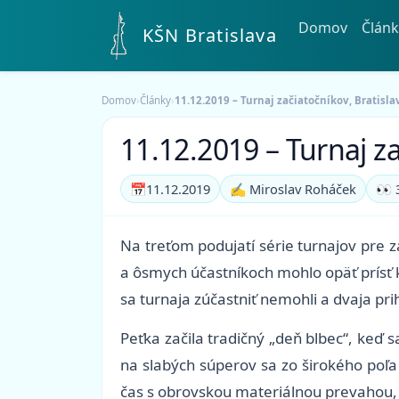
Domov
Článk
KŠN Bratislava
Domov
›
Články
›
11.12.2019 – Turnaj začiatočníkov, Bratisla
11.12.2019 – Turnaj za
📅
11.12.2019
✍️ Miroslav Roháček
👀 
Na treťom podujatí série turnajov pre 
a ôsmych účastníkoch mohlo opäť prísť k
sa turnaja zúčastniť nemohli a dvaja pri
Peťka začila tradičný „deň blbec“, keď
na slabých súperov sa zo širokého poľa
čas s obrovskou materiálnou prevahou, p