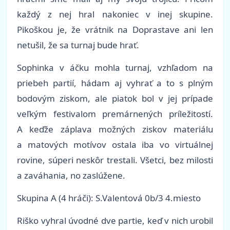
každý z nej hral nakoniec v inej skupine.
Pikoškou je, že vrátnik na Doprastave ani len
netušil, že sa turnaj bude hrať.
Sophinka v áčku mohla turnaj, vzhľadom na
priebeh partií, hádam aj vyhrať a to s plným
bodovým ziskom, ale piatok bol v jej prípade
veľkým festivalom premárnených príležitostí.
A keďže záplava možných ziskov materiálu
a matových motívov ostala iba vo virtuálnej
rovine, súperi neskôr trestali. Všetci, bez milosti
a zaváhania, no zaslúžene.
Skupina A (4 hráči): S.Valentová 0b/3 4.miesto
Riško vyhral úvodné dve partie, keď v nich urobil