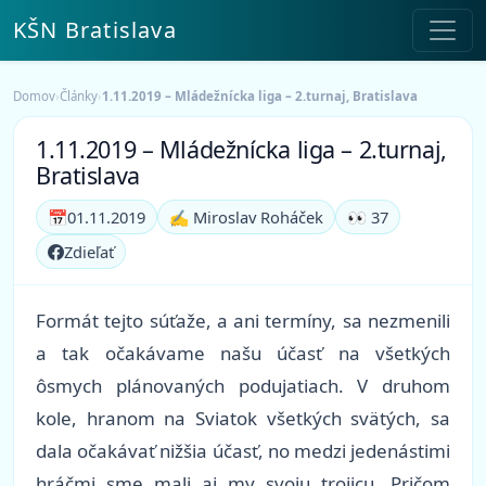
KŠN Bratislava
Domov
›
Články
›
1.11.2019 – Mládežnícka liga – 2.turnaj, Bratislava
1.11.2019 – Mládežnícka liga – 2.turnaj,
Bratislava
📅
01.11.2019
✍️ Miroslav Roháček
👀 37
Zdieľať
Formát tejto súťaže, a ani termíny, sa nezmenili
a tak očakávame našu účasť na všetkých
ôsmych plánovaných podujatiach. V druhom
kole, hranom na Sviatok všetkých svätých, sa
dala očakávať nižšia účasť, no medzi jedenástimi
hráčmi sme mali aj my svoju trojicu. Pričom