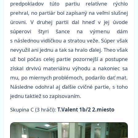
predpokladov túto partiu relatívne rýchlo
prehral, no partiár bol zapísaný na veľmi slušnej
úrovni. V druhej partii dal hneď v jej úvode
súperovi štyri šance na výmenu dám
s následnou vidličkou a stratou veže. Súper však
nevyužil ani jednu a tak sa hralo ďalej. Theo však
už bol počas celej partie pozornejší a postupne
získal drvivú materiálnu výhodu a nakoniec sa
mu, po miernych problémoch, podarilo dať mat.
Následne odohral aj ďalšie cvičné partie, s toho
jednu taktiež so zapisovaním.
Skupina C (3 hráči):
T.Valent 1b/2 2.miesto