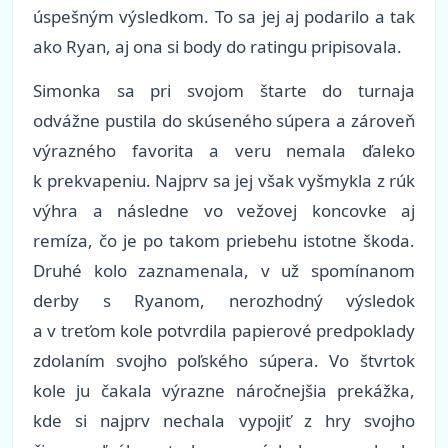
úspešným výsledkom. To sa jej aj podarilo a tak
ako Ryan, aj ona si body do ratingu pripisovala.
Simonka sa pri svojom štarte do turnaja
odvážne pustila do skúseného súpera a zároveň
výrazného favorita a veru nemala ďaleko
k prekvapeniu. Najprv sa jej však vyšmykla z rúk
výhra a následne vo vežovej koncovke aj
remíza, čo je po takom priebehu istotne škoda.
Druhé kolo zaznamenala, v už spomínanom
derby s Ryanom, nerozhodný výsledok
a v treťom kole potvrdila papierové predpoklady
zdolaním svojho poľského súpera. Vo štvrtok
kole ju čakala výrazne náročnejšia prekážka,
kde si najprv nechala vypojiť z hry svojho