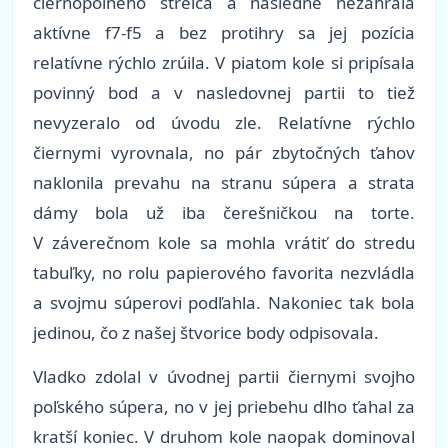
čiernopoľného strelca a následne nezahrala
aktívne f7-f5 a bez protihry sa jej pozícia
relatívne rýchlo zrúila. V piatom kole si pripísala
povinný bod a v nasledovnej partii to tiež
nevyzeralo od úvodu zle. Relatívne rýchlo
čiernymi vyrovnala, no pár zbytočných ťahov
naklonila prevahu na stranu súpera a strata
dámy bola už iba čerešničkou na torte.
V záverečnom kole sa mohla vrátiť do stredu
tabuľky, no rolu papierového favorita nezvládla
a svojmu súperovi podľahla. Nakoniec tak bola
jedinou, čo z našej štvorice body odpisovala.
Vladko zdolal v úvodnej partii čiernymi svojho
poľského súpera, no v jej priebehu dlho ťahal za
kratší koniec. V druhom kole naopak dominoval