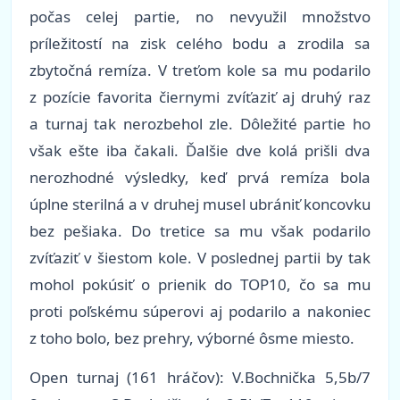
počas celej partie, no nevyužil množstvo
príležitostí na zisk celého bodu a zrodila sa
zbytočná remíza. V treťom kole sa mu podarilo
z pozície favorita čiernymi zvíťaziť aj druhý raz
a turnaj tak nerozbehol zle. Dôležité partie ho
však ešte iba čakali. Ďalšie dve kolá prišli dva
nerozhodné výsledky, keď prvá remíza bola
úplne sterilná a v druhej musel ubrániť koncovku
bez pešiaka. Do tretice sa mu však podarilo
zvíťaziť v šiestom kole. V poslednej partii by tak
mohol pokúsiť o prienik do TOP10, čo sa mu
proti poľskému súperovi aj podarilo a nakoniec
z toho bolo, bez prehry, výborné ôsme miesto.
Open turnaj (161 hráčov): V.Bochnička 5,5b/7