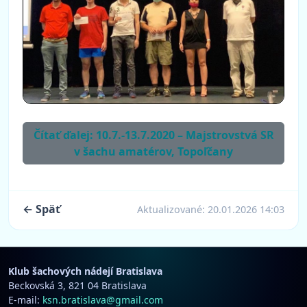
Čítať ďalej: 10.7.-13.7.2020 – Majstrovstvá SR
v šachu amatérov, Topoľčany
← Späť
Aktualizované:
20.01.2026 14:03
Klub šachových nádejí Bratislava
Beckovská 3, 821 04 Bratislava
E-mail:
ksn.bratislava@gmail.com