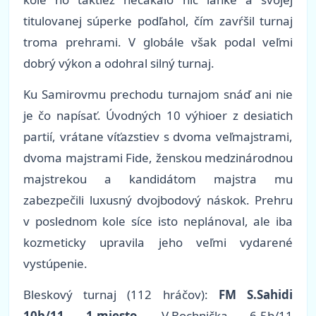
titulovanej súperke podľahol, čím zavŕšil turnaj
troma prehrami. V globále však podal veľmi
dobrý výkon a odohral silný turnaj.
Ku Samirovmu prechodu turnajom snáď ani nie
je čo napísať. Úvodných 10 výhioer z desiatich
partií, vrátane víťazstiev s dvoma veľmajstrami,
dvoma majstrami Fide, ženskou medzinárodnou
majstrekou a kandidátom majstra mu
zabezpečili luxusný dvojbodový náskok. Prehru
v poslednom kole síce isto neplánoval, ale iba
kozmeticky upravila jeho veľmi vydarené
vystúpenie.
Bleskový turnaj (112 hráčov):
FM S.Sahidi
10b/11 1.miesto
, V.Bochnička 6,5b/11