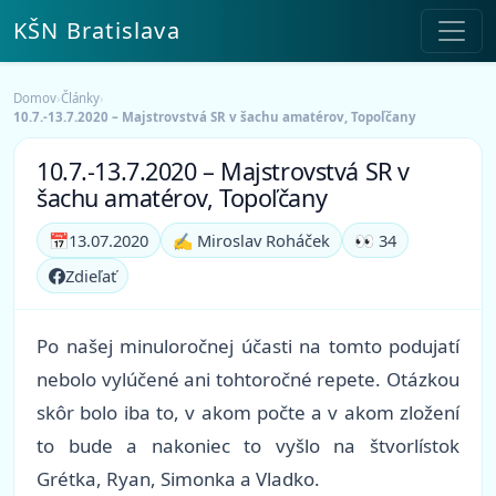
KŠN Bratislava
Domov
›
Články
›
10.7.-13.7.2020 – Majstrovstvá SR v šachu amatérov, Topoľčany
10.7.-13.7.2020 – Majstrovstvá SR v
šachu amatérov, Topoľčany
📅
13.07.2020
✍️ Miroslav Roháček
👀 34
Zdieľať
Po našej minuloročnej účasti na tomto podujatí
nebolo vylúčené ani tohtoročné repete. Otázkou
skôr bolo iba to, v akom počte a v akom zložení
to bude a nakoniec to vyšlo na štvorlístok
Grétka, Ryan, Simonka a Vladko.