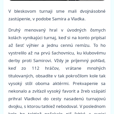
V bleskovom turnaji sme mali dvojnásobné
zastúpenie, v podobe Samira a Vladka.
Druhý menovaný hral v úvodných ôsmych
kolách vynikajúci turnaj, keď si na konto pripísal
až šesť výhier a jednu cennú remízu. To ho
vystrelilo až na prvú šachovnicu, ku klubovému
derby proti Samirovi. Vždy je príjemný pohľad,
keď zo 112 hráčov, vrátane mnohých
titulovaných, obsadíte v tak pokročilom kole tak
vysoký stôl oboma aktérmi. Prekvapenie sa
nekonalo a zvíťazil vysoký favorit a žreb vzápätí
prihral Vladkovi do cesty nasadenú turnajovú
dvojku, s ktorou tatkiež nebodoval. V poslednom
kole ho taktiež nečakalo nič ľahké a svojej