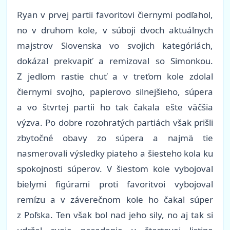
Ryan v prvej partii favoritovi čiernymi podľahol,
no v druhom kole, v súboji dvoch aktuálnych
majstrov Slovenska vo svojich kategóriách,
dokázal prekvapiť a remizoval so Simonkou.
Z jedlom rastie chuť a v treťom kole zdolal
čiernymi svojho, papierovo silnejšieho, súpera
a vo štvrtej partii ho tak čakala ešte väčšia
výzva. Po dobre rozohratých partiách však prišli
zbytočné obavy zo súpera a najmä tie
nasmerovali výsledky piateho a šiesteho kola ku
spokojnosti súperov. V šiestom kole vybojoval
bielymi figúrami proti favoritvoi vybojoval
remízu a v záverečnom kole ho čakal súper
z Poľska. Ten však bol nad jeho sily, no aj tak si