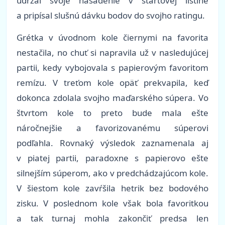
udržal svoje nasadenie v štartovej listine
a pripísal slušnú dávku bodov do svojho ratingu.
Grétka v úvodnom kole čiernymi na favorita
nestačila, no chuť si napravila už v nasledujúcej
partii, kedy vybojovala s papierovým favoritom
remízu. V treťom kole opäť prekvapila, keď
dokonca zdolala svojho maďarského súpera. Vo
štvrtom kole to preto bude mala ešte
náročnejšie a favorizovanému súperovi
podľahla. Rovnaký výsledok zaznamenala aj
v piatej partii, paradoxne s papierovo ešte
silnejším súperom, ako v predchádzajúcom kole.
V šiestom kole zavŕšila hetrik bez bodového
zisku. V poslednom kole však bola favoritkou
a tak turnaj mohla zakončiť predsa len