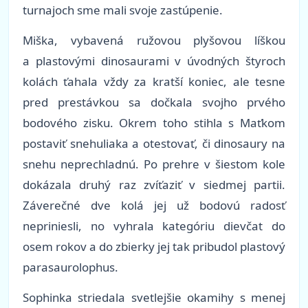
turnajoch sme mali svoje zastúpenie.
Miška, vybavená ružovou plyšovou líškou
a plastovými dinosaurami v úvodných štyroch
kolách ťahala vždy za kratší koniec, ale tesne
pred prestávkou sa dočkala svojho prvého
bodového zisku. Okrem toho stihla s Maťkom
postaviť snehuliaka a otestovať, či dinosaury na
snehu neprechladnú. Po prehre v šiestom kole
dokázala druhý raz zvíťaziť v siedmej partii.
Záverečné dve kolá jej už bodovú radosť
nepriniesli, no vyhrala kategóriu dievčat do
osem rokov a do zbierky jej tak pribudol plastový
parasaurolophus.
Sophinka striedala svetlejšie okamihy s menej