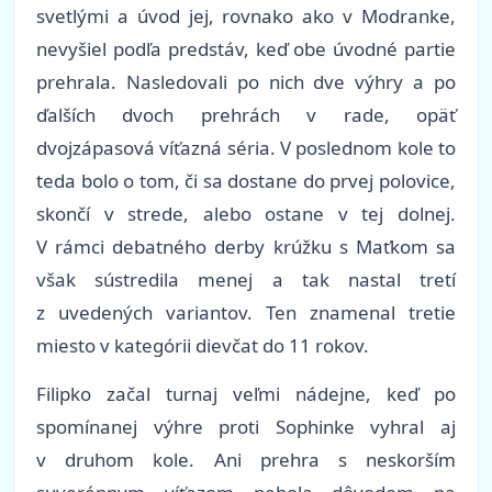
svetlými a úvod jej, rovnako ako v Modranke,
nevyšiel podľa predstáv, keď obe úvodné partie
prehrala. Nasledovali po nich dve výhry a po
ďalších dvoch prehrách v rade, opäť
dvojzápasová víťazná séria. V poslednom kole to
teda bolo o tom, či sa dostane do prvej polovice,
skončí v strede, alebo ostane v tej dolnej.
V rámci debatného derby krúžku s Maťkom sa
však sústredila menej a tak nastal tretí
z uvedených variantov. Ten znamenal tretie
miesto v kategórii dievčat do 11 rokov.
Filipko začal turnaj veľmi nádejne, keď po
spomínanej výhre proti Sophinke vyhral aj
v druhom kole. Ani prehra s neskorším