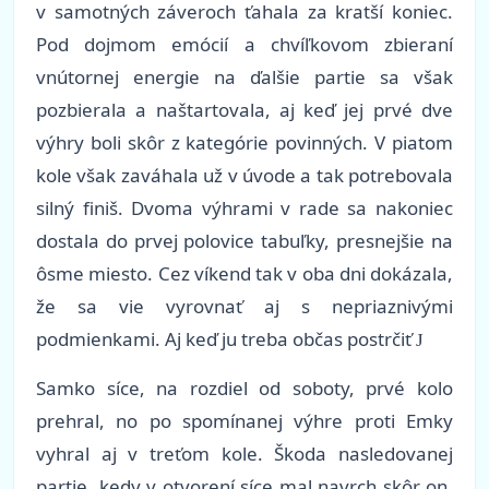
v samotných záveroch ťahala za kratší koniec.
Pod dojmom emócií a chvíľkovom zbieraní
vnútornej energie na ďalšie partie sa však
pozbierala a naštartovala, aj keď jej prvé dve
výhry boli skôr z kategórie povinných. V piatom
kole však zaváhala už v úvode a tak potrebovala
silný finiš. Dvoma výhrami v rade sa nakoniec
dostala do prvej polovice tabuľky, presnejšie na
ôsme miesto. Cez víkend tak v oba dni dokázala,
že sa vie vyrovnať aj s nepriaznivými
podmienkami. Aj keď ju treba občas postrčiť
J
Samko síce, na rozdiel od soboty, prvé kolo
prehral, no po spomínanej výhre proti Emky
vyhral aj v treťom kole. Škoda nasledovanej
partie, kedy v otvorení síce mal navrch skôr on,