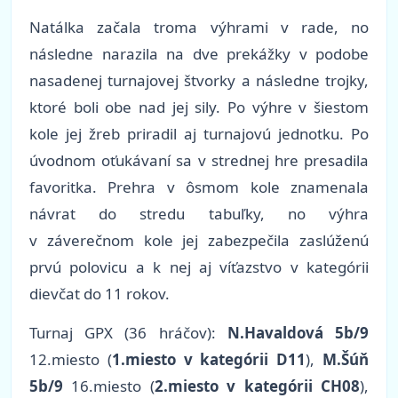
Natálka začala troma výhrami v rade, no
následne narazila na dve prekážky v podobe
nasadenej turnajovej štvorky a následne trojky,
ktoré boli obe nad jej sily. Po výhre v šiestom
kole jej žreb priradil aj turnajovú jednotku. Po
úvodnom oťukávaní sa v strednej hre presadila
favoritka. Prehra v ôsmom kole znamenala
návrat do stredu tabuľky, no výhra
v záverečnom kole jej zabezpečila zaslúženú
prvú polovicu a k nej aj víťazstvo v kategórii
dievčat do 11 rokov.
Turnaj GPX (36 hráčov):
N.Havaldová 5b/9
12.miesto (
1.miesto v kategórii D11
),
M.Šúň
5b/9
16.miesto (
2.miesto v kategórii CH08
),