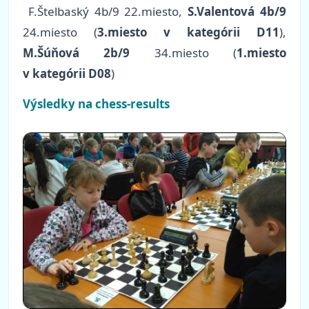
F.Štelbaský 4b/9 22.miesto,
S.Valentová 4b/9
24.miesto (
3.miesto v kategórii D11
),
M.Šúňová 2b/9
34.miesto (
1.miesto
v kategórii D08
)
Výsledky na chess-results