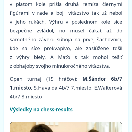
v piatom kole prišla druhá remíza čiernymi
figúrami v rade a boj víťazstvo tak už nebol
v jeho rukách. Výhru v poslednom kole síce
bezpečne zvládol, no musel čakať až do
samotného záveru súboja na prvej šachovnici,
kde sa síce prekvapivo, ale zaslúžene tešil
z výhry biely. A Maťo s tak mohol tešiť
z obhajoby svojho minuloročného víťazstva.
Open turnaj (15 hráčov):
M.Šándor 6b/7
1.miesto
, S.Havalda 4b/7 7.miesto, E.Walterová
4b/7 8.miesto
Výsledky na chess-results