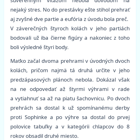
suverénnym víťazom nebola dôvodom na
nejaký stres. No do prestávky ešte stihol prehrať
aj zvyšné dve partie a eufória z úvodu bola preč.
V záverečných štyroch kolách v jeho partiách
bodovali už iba čierne figúry a nakoniec z toho
boli výsledné štyri body.
Maťko začal dvoma prehrami v úvodných dvoch
kolách, pričom najmä tá druhá určite v jeho
predzápasových plánoch nebola. Dokázal však
na ne odpovedať až štyrmi výhrami v rade
a vytiahnuť sa až na piatu šachovnicu. Po dvoch
prehrách sa dostal k už spomínanému derby
proti Sophinke a po výhre sa dostal do prvej
polovice tabuľky a v kategórii chlapcov do 8
rokov obsadil druhé miesto.