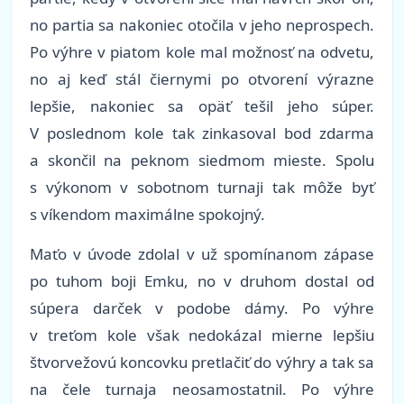
no partia sa nakoniec otočila v jeho neprospech.
Po výhre v piatom kole mal možnosť na odvetu,
no aj keď stál čiernymi po otvorení výrazne
lepšie, nakoniec sa opäť tešil jeho súper.
V poslednom kole tak zinkasoval bod zdarma
a skončil na peknom siedmom mieste. Spolu
s výkonom v sobotnom turnaji tak môže byť
s víkendom maximálne spokojný.
Maťo v úvode zdolal v už spomínanom zápase
po tuhom boji Emku, no v druhom dostal od
súpera darček v podobe dámy. Po výhre
v treťom kole však nedokázal mierne lepšiu
štvorvežovú koncovku pretlačiť do výhry a tak sa
na čele turnaja neosamostatnil. Po výhre