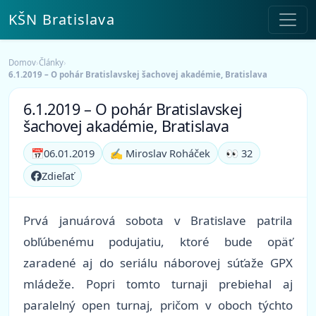
KŠN Bratislava
Domov
›
Články
›
6.1.2019 – O pohár Bratislavskej šachovej akadémie, Bratislava
6.1.2019 – O pohár Bratislavskej
šachovej akadémie, Bratislava
📅
06.01.2019
✍️ Miroslav Roháček
👀 32
Zdieľať
Prvá januárová sobota v Bratislave patrila
obľúbenému podujatiu, ktoré bude opäť
zaradené aj do seriálu náborovej súťaže GPX
mládeže. Popri tomto turnaji prebiehal aj
paralelný open turnaj, pričom v oboch týchto